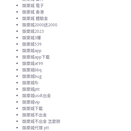
娛樂城 電子
娛樂城 香港
娛樂城 體驗金
娛樂城2000送2000
娛樂城2023
娛樂城3樓
娛樂城539
娛樂城app
娛樂城app下載
娛樂城at99
娛樂城bbq
娛樂城bug
娛樂城fb
娛樂城ptt
娛樂城usdt出金
娛樂城vip
娛樂城下載
娛樂城不出金
娛樂城不出金 怎麼辦
娛樂城代理 ptt