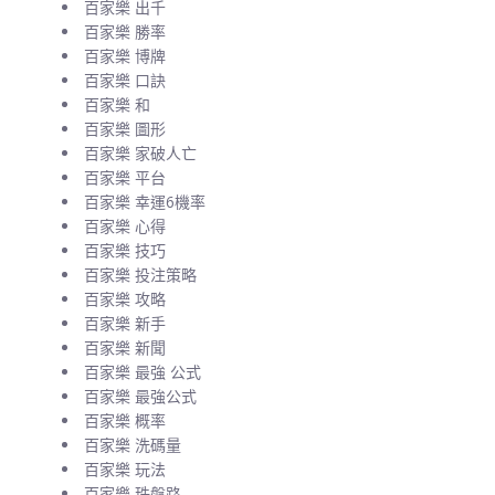
百家樂 出千
百家樂 勝率
百家樂 博牌
百家樂 口訣
百家樂 和
百家樂 圖形
百家樂 家破人亡
百家樂 平台
百家樂 幸運6機率
百家樂 心得
百家樂 技巧
百家樂 投注策略
百家樂 攻略
百家樂 新手
百家樂 新聞
百家樂 最強 公式
百家樂 最強公式
百家樂 概率
百家樂 洗碼量
百家樂 玩法
百家樂 珠盤路