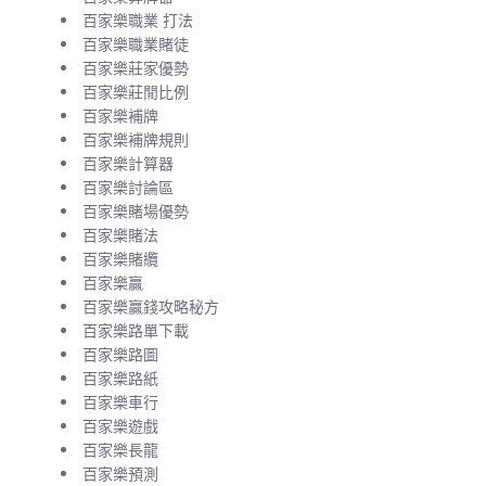
百家樂職業 打法
百家樂職業賭徒
百家樂莊家優勢
百家樂莊閒比例
百家樂補牌
百家樂補牌規則
百家樂計算器
百家樂討論區
百家樂賭場優勢
百家樂賭法
百家樂賭纜
百家樂贏
百家樂贏錢攻略秘方
百家樂路單下載
百家樂路圖
百家樂路紙
百家樂車行
百家樂遊戲
百家樂長龍
百家樂預測