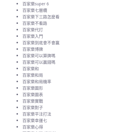
百家樂super 6
百家樂七層纜
百家樂下三路怎麼看
百家樂不看路
百家樂代打
百家樂入門
百家樂到底會不會贏
百家樂博牌
百家樂可以算牌嗎
百家樂可以贏錢嗎
百家樂和
百家樂和局
百家樂和局機率
百家樂圖形
百家樂圖表
百家樂實戰
百家樂對子
百家樂平注打法
百家樂幸運七
百家樂心得