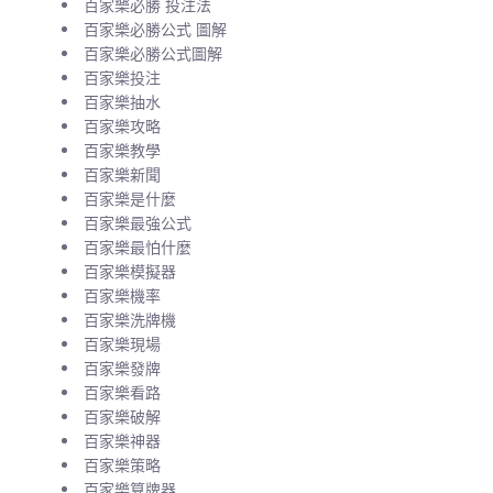
百家樂必勝 投注法
百家樂必勝公式 圖解
百家樂必勝公式圖解
百家樂投注
百家樂抽水
百家樂攻略
百家樂教學
百家樂新聞
百家樂是什麼
百家樂最強公式
百家樂最怕什麼
百家樂模擬器
百家樂機率
百家樂洗牌機
百家樂現場
百家樂發牌
百家樂看路
百家樂破解
百家樂神器
百家樂策略
百家樂算牌器