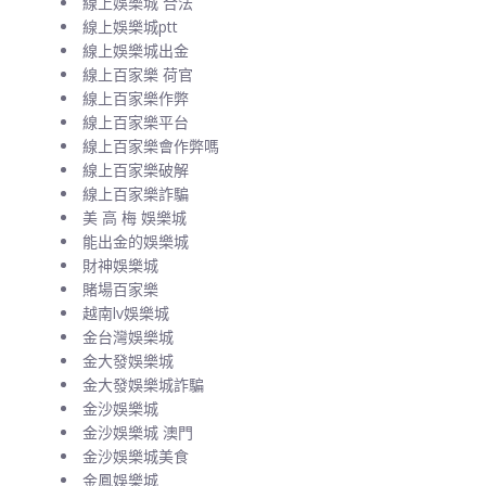
線上娛樂城 合法
線上娛樂城ptt
線上娛樂城出金
線上百家樂 荷官
線上百家樂作弊
線上百家樂平台
線上百家樂會作弊嗎
線上百家樂破解
線上百家樂詐騙
美 高 梅 娛樂城
能出金的娛樂城
財神娛樂城
賭場百家樂
越南lv娛樂城
金台灣娛樂城
金大發娛樂城
金大發娛樂城詐騙
金沙娛樂城
金沙娛樂城 澳門
金沙娛樂城美食
金鳳娛樂城