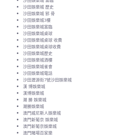
沙田娛樂城 富臨
沙田娛樂城 歷史
沙田娛樂城 邪 骨
沙田娛樂城3樓
沙田娛樂城富臨
沙田娛樂城桌球
沙田娛樂城桌球 收費
沙田娛樂城桌球收費
沙田娛樂城歷史
沙田娛樂城酒樓
沙田娛樂城雀會
沙田娛樂城電話
沙田瀝源街7號沙田娛樂城
漢 博娛樂城
漢博娛樂城
潮 勝 娛樂城
潮勝娛樂城
澳門威尼斯人娛樂城
澳門新葡京 娛樂城
澳門新葡京娛樂城
澳門賭場百家樂