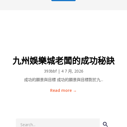
九州娛樂城老闆的成功秘訣
393bbf | 4 7 月, 2026
成功的願景與目標 成功的願景與目標對於九...
Read more →