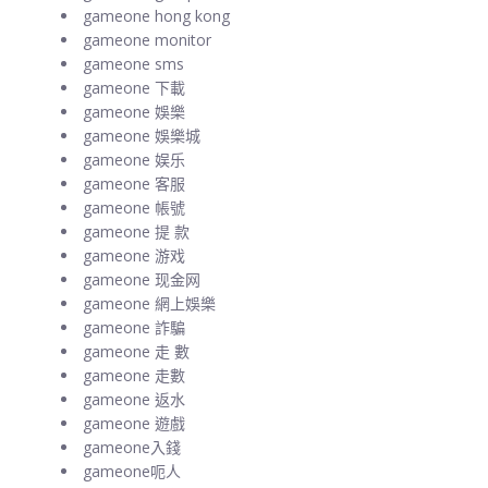
gameone hong kong
gameone monitor
gameone sms
gameone 下載
gameone 娛樂
gameone 娛樂城
gameone 娱乐
gameone 客服
gameone 帳號
gameone 提 款
gameone 游戏
gameone 现金网
gameone 網上娛樂
gameone 詐騙
gameone 走 數
gameone 走數
gameone 返水
gameone 遊戲
gameone入錢
gameone呃人