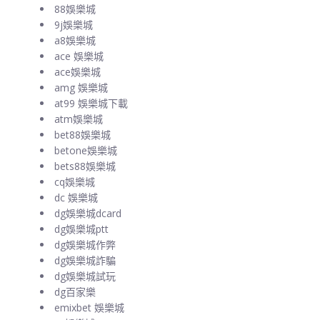
88娛樂城
9j娛樂城
a8娛樂城
ace 娛樂城
ace娛樂城
amg 娛樂城
at99 娛樂城下載
atm娛樂城
bet88娛樂城
betone娛樂城
bets88娛樂城
cq娛樂城
dc 娛樂城
dg娛樂城dcard
dg娛樂城ptt
dg娛樂城作弊
dg娛樂城詐騙
dg娛樂城試玩
dg百家樂
emixbet 娛樂城