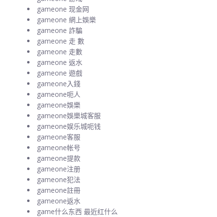
gameone 现金网
gameone 網上娛樂
gameone 詐騙
gameone 走 數
gameone 走數
gameone 返水
gameone 遊戲
gameone入錢
gameone呃人
gameone娛樂
gameone娛樂城客服
gameone娱乐城呃钱
gameone客服
gameone帐号
gameone提款
gameone注册
gameone犯法
gameone註冊
gameone返水
game什么东西 最近红什么