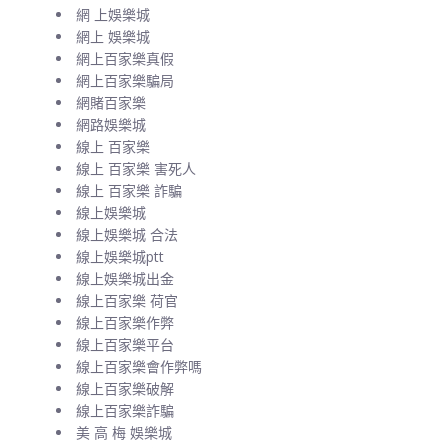
網 上娛樂城
網上 娛樂城
網上百家樂真假
網上百家樂騙局
網賭百家樂
網路娛樂城
線上 百家樂
線上 百家樂 害死人
線上 百家樂 詐騙
線上娛樂城
線上娛樂城 合法
線上娛樂城ptt
線上娛樂城出金
線上百家樂 荷官
線上百家樂作弊
線上百家樂平台
線上百家樂會作弊嗎
線上百家樂破解
線上百家樂詐騙
美 高 梅 娛樂城