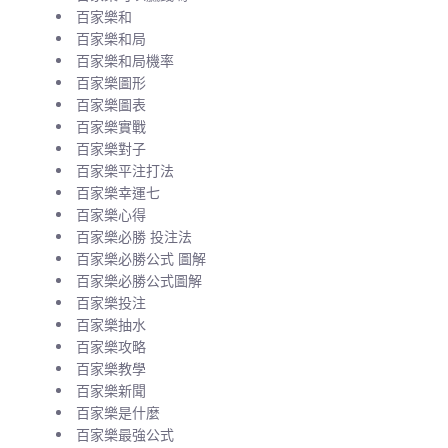
百家樂和
百家樂和局
百家樂和局機率
百家樂圖形
百家樂圖表
百家樂實戰
百家樂對子
百家樂平注打法
百家樂幸運七
百家樂心得
百家樂必勝 投注法
百家樂必勝公式 圖解
百家樂必勝公式圖解
百家樂投注
百家樂抽水
百家樂攻略
百家樂教學
百家樂新聞
百家樂是什麼
百家樂最強公式