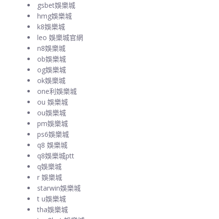
gsbet娛樂城
hmg娛樂城
k8娛樂城
leo 娛樂城官網
n8娛樂城
ob娛樂城
og娛樂城
ok娛樂城
one利娛樂城
ou 娛樂城
ou娛樂城
pm娛樂城
ps6娛樂城
q8 娛樂城
q8娛樂城ptt
q娛樂城
r 娛樂城
starwin娛樂城
t u娛樂城
tha娛樂城