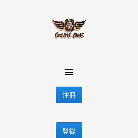
注冊
登錄