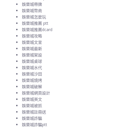
娛樂城帶牌
娛樂城幣商
娛樂城怎麼玩
娛樂城推薦 ptt
娛樂城推薦dcard
娛樂城攻略
娛樂城文宣
娛樂城最新
娛樂城架設
娛樂城桌球
娛樂城水代
娛樂城沙田
娛樂城燒烤
娛樂城破解
娛樂城網頁設計
娛樂城英文
娛樂城被抓
娛樂城註冊送
娛樂城詐騙
娛樂城詐騙ptt