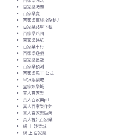
百家樂賭法
百家樂賭纜
百家樂贏
百家樂贏錢攻略秘方
百家樂路單下載
百家樂路圖
百家樂路紙
百家樂車行
百家樂遊戲
百家樂長龍
百家樂預測
百家樂馬丁 公式
皇冠娛樂城
皇家娛樂城
真人百家樂
真人百家樂ptt
真人百家樂作弊
真人百家樂破解
真人視訊百家樂
網 上 娛樂城
網 上 百家樂