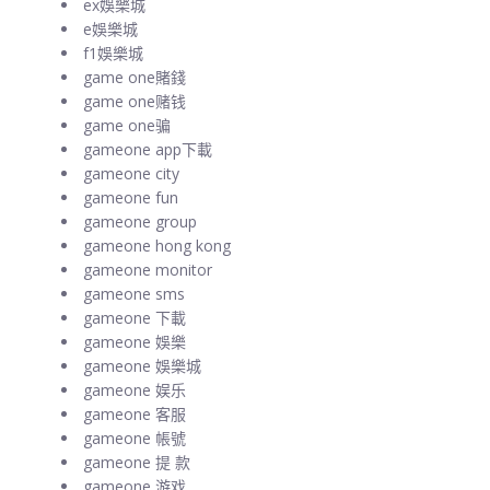
ex娛樂城
e娛樂城
f1娛樂城
game one賭錢
game one赌钱
game one骗
gameone app下載
gameone city
gameone fun
gameone group
gameone hong kong
gameone monitor
gameone sms
gameone 下載
gameone 娛樂
gameone 娛樂城
gameone 娱乐
gameone 客服
gameone 帳號
gameone 提 款
gameone 游戏