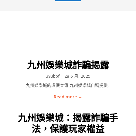
九州娛樂城詐騙揭露
393bbf | 28 6 月, 2025
九州娛樂城的虛假宣傳 九州娛樂城自稱提供...
Read more →
九州娛樂城：揭露詐騙手
法，保護玩家權益