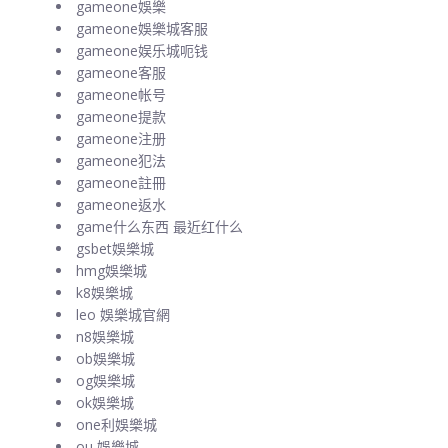
gameone娛樂
gameone娛樂城客服
gameone娱乐城呃钱
gameone客服
gameone帐号
gameone提款
gameone注册
gameone犯法
gameone註冊
gameone返水
game什么东西 最近红什么
gsbet娛樂城
hmg娛樂城
k8娛樂城
leo 娛樂城官網
n8娛樂城
ob娛樂城
og娛樂城
ok娛樂城
one利娛樂城
ou 娛樂城