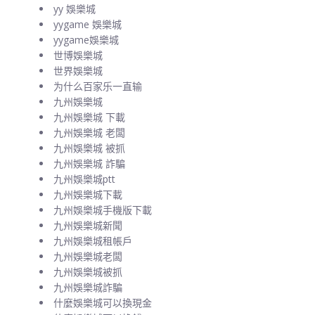
yy 娛樂城
yygame 娛樂城
yygame娛樂城
世博娛樂城
世界娛樂城
为什么百家乐一直输
九州娛樂城
九州娛樂城 下載
九州娛樂城 老闆
九州娛樂城 被抓
九州娛樂城 詐騙
九州娛樂城ptt
九州娛樂城下載
九州娛樂城手機版下載
九州娛樂城新聞
九州娛樂城租帳戶
九州娛樂城老闆
九州娛樂城被抓
九州娛樂城詐騙
什麼娛樂城可以換現金