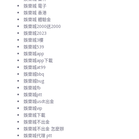
娛樂城 電子
娛樂城 香港
娛樂城 體驗金
娛樂城2000送2000
娛樂城2023
娛樂城3樓
娛樂城539
娛樂城app
娛樂城app下載
娛樂城at99
娛樂城bbq
娛樂城bug
娛樂城fb
娛樂城ptt
娛樂城usdt出金
娛樂城vip
娛樂城下載
娛樂城不出金
娛樂城不出金 怎麼辦
娛樂城代理 ptt