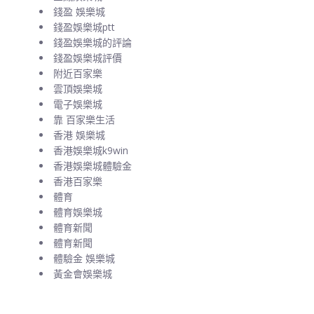
錢盈 娛樂城
錢盈娛樂城ptt
錢盈娛樂城的評論
錢盈娛樂城評價
附近百家樂
雲頂娛樂城
電子娛樂城
靠 百家樂生活
香港 娛樂城
香港娛樂城k9win
香港娛樂城體驗金
香港百家樂
體育
體育娛樂城
體育新聞
體育新聞
體驗金 娛樂城
黃金會娛樂城