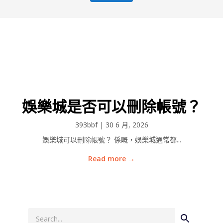
娛樂城是否可以刪除帳號？
393bbf | 30 6 月, 2026
娛樂城可以刪除帳號？ 係嘅，娛樂城通常都...
Read more →