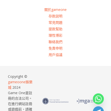
關於gameone
存款說明
常見問題
提款幫助
理性博彩
聯絡我們
免責申明
用戶協議
Copyright ©
gameoone娛樂
城
2024
Game One是註
冊的合法公司。
在進行網站註冊
或遊戲前，請確