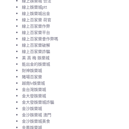
線上娛樂城 合法
線上娛樂城ptt
線上娛樂城出金
線上百家樂 荷官
線上百家樂作弊
線上百家樂平台
線上百家樂會作弊嗎
線上百家樂破解
線上百家樂詐騙
美 高 梅 娛樂城
能出金的娛樂城
財神娛樂城
賭場百家樂
越南lv娛樂城
金台灣娛樂城
金大發娛樂城
金大發娛樂城詐騙
金沙娛樂城
金沙娛樂城 澳門
金沙娛樂城美食
金鳳娛樂城