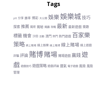
Tags
娛樂城
娛樂
技巧
博彩
勝率
分享
ptt
大公開
最新
推薦
探索
揭秘
最新遊戲
樂趣
揭密
揭露
攻略
百家樂
標籤
機會
澳門
熱門遊戲
沙田
熱門
活動
策略
線上賭場
線上娛樂
線上遊戲
網上賭場
線上賭博
賭博
賭場
遊
贏錢
評論
賭場遊戲
詐騙
戲
遊戲策略
運氣
風險
風險
遊戲評論
遊戲技巧
電子遊戲
管理