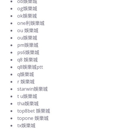
ob娛樂城
og娛樂城
ok娛樂城
one利娛樂城
ou 娛樂城
ou娛樂城
pm娛樂城
ps6娛樂城
q8 娛樂城
q8娛樂城ptt
q娛樂城
r 娛樂城
starwin娛樂城
t u娛樂城
tha娛樂城
top8bet 娛樂城
topone 娛樂城
tx娛樂城