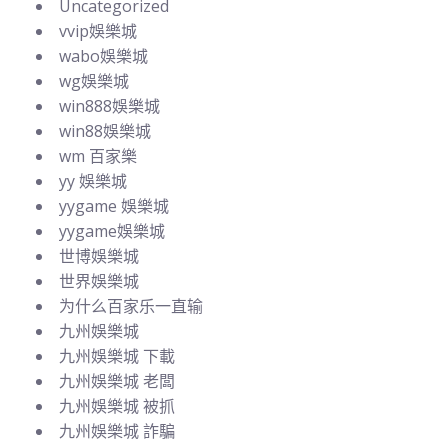
Uncategorized
vvip娛樂城
wabo娛樂城
wg娛樂城
win888娛樂城
win88娛樂城
wm 百家樂
yy 娛樂城
yygame 娛樂城
yygame娛樂城
世博娛樂城
世界娛樂城
为什么百家乐一直输
九州娛樂城
九州娛樂城 下載
九州娛樂城 老闆
九州娛樂城 被抓
九州娛樂城 詐騙