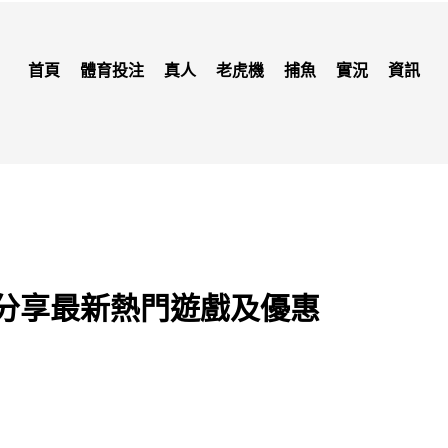
首頁
體育投注
真人
老虎機
捕魚
實況
資訊
TT分享最新熱門遊戲及優惠