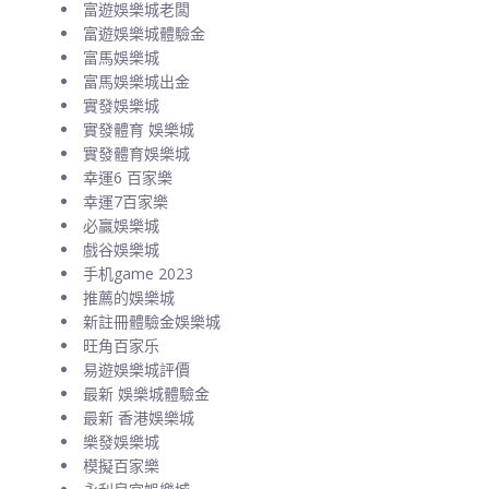
富遊娛樂城老闆
富遊娛樂城體驗金
富馬娛樂城
富馬娛樂城出金
實發娛樂城
實發體育 娛樂城
實發體育娛樂城
幸運6 百家樂
幸運7百家樂
必贏娛樂城
戲谷娛樂城
手机game 2023
推薦的娛樂城
新註冊體驗金娛樂城
旺角百家乐
易遊娛樂城評價
最新 娛樂城體驗金
最新 香港娛樂城
樂發娛樂城
模擬百家樂