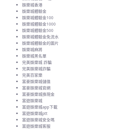
娛樂城香港
娛樂城體驗金
娛樂城體驗金100
娛樂城體驗金1000
娛樂城體驗金500
娛樂城體驗金免流水
娛樂城體驗金的圖片
娛樂城麻將
娛樂城黑名單
完美娛樂城 詐騙
完美娛樂城詐騙
完美百家樂
富豪娛樂城儲值
富豪娛樂城官網
富豪娛樂城換現金
富遊娛樂城
富遊娛樂城app下載
富遊娛樂城ptt
富遊娛樂城安全嗎
富遊娛樂城客服