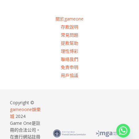
關於gameone
存款說明
常見問題
提款幫助
理性博彩
聯絡我們
免責申明
用戶協議
Copyright ©
gameoone娛樂
城
2024
Game One是註
冊的合法公司。
在進行網站註冊