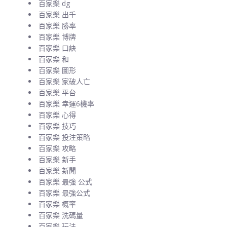
百家樂 dg
百家樂 出千
百家樂 勝率
百家樂 博牌
百家樂 口訣
百家樂 和
百家樂 圖形
百家樂 家破人亡
百家樂 平台
百家樂 幸運6機率
百家樂 心得
百家樂 技巧
百家樂 投注策略
百家樂 攻略
百家樂 新手
百家樂 新聞
百家樂 最強 公式
百家樂 最強公式
百家樂 概率
百家樂 洗碼量
百家樂 玩法