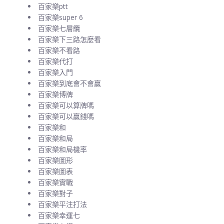
百家樂ptt
百家樂super 6
百家樂七層纜
百家樂下三路怎麼看
百家樂不看路
百家樂代打
百家樂入門
百家樂到底會不會贏
百家樂博牌
百家樂可以算牌嗎
百家樂可以贏錢嗎
百家樂和
百家樂和局
百家樂和局機率
百家樂圖形
百家樂圖表
百家樂實戰
百家樂對子
百家樂平注打法
百家樂幸運七