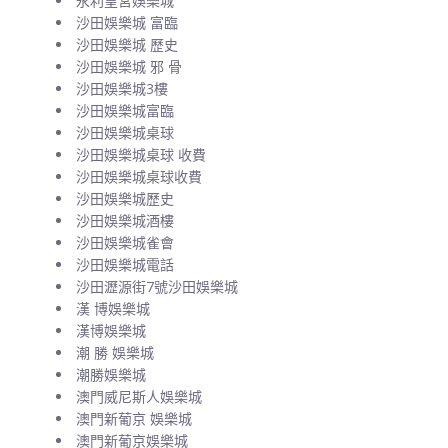
永利皇宮娛樂城
沙田娛樂城 富臨
沙田娛樂城 歷史
沙田娛樂城 邪 骨
沙田娛樂城3樓
沙田娛樂城富臨
沙田娛樂城桌球
沙田娛樂城桌球 收費
沙田娛樂城桌球收費
沙田娛樂城歷史
沙田娛樂城酒樓
沙田娛樂城雀會
沙田娛樂城電話
沙田瀝源街7號沙田娛樂城
漢 博娛樂城
漢博娛樂城
潮 勝 娛樂城
潮勝娛樂城
澳門威尼斯人娛樂城
澳門新葡京 娛樂城
澳門新葡京娛樂城