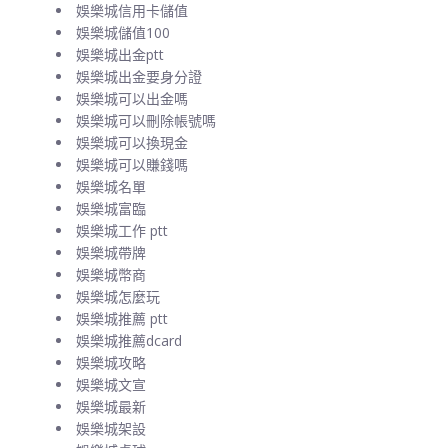
娛樂城信用卡儲值
娛樂城儲值100
娛樂城出金ptt
娛樂城出金要身分證
娛樂城可以出金嗎
娛樂城可以刪除帳號嗎
娛樂城可以換現金
娛樂城可以賺錢嗎
娛樂城名單
娛樂城富臨
娛樂城工作 ptt
娛樂城帶牌
娛樂城幣商
娛樂城怎麼玩
娛樂城推薦 ptt
娛樂城推薦dcard
娛樂城攻略
娛樂城文宣
娛樂城最新
娛樂城架設