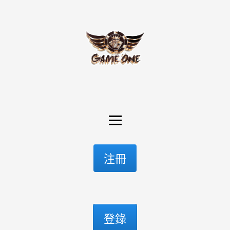
注冊
登錄