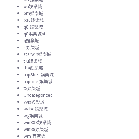
ou娛樂城
pm娛樂城
ps6娛樂城
q8 娛樂城
q8娛樂城ptt
q娛樂城
r 娛樂城
starwin娛樂城
t u娛樂城
tha娛樂城
top8bet 娛樂城
topone 娛樂城
tx娛樂城
Uncategorized
vvip娛樂城
wabo娛樂城
wg娛樂城
win888娛樂城
win88娛樂城
wm 百家樂