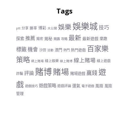
Tags
娛樂城
娛樂
技巧
博彩
勝率
分享
ptt
大公開
最新
推薦
探索
揭秘
最新遊戲
樂趣
揭密
揭露
攻略
百家樂
標籤
機會
澳門
熱門遊戲
沙田
熱門
活動
策略
線上賭場
線上娛樂
線上遊戲
網上賭場
線上賭博
賭博
賭場
遊
贏錢
評論
賭場遊戲
詐騙
戲
遊戲策略
運氣
風險
風險
遊戲評論
遊戲技巧
電子遊戲
管理