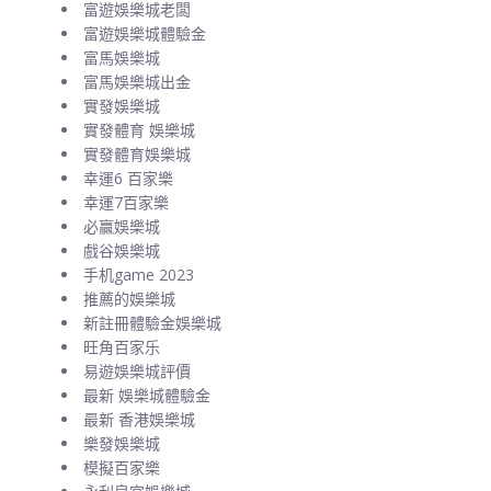
富遊娛樂城老闆
富遊娛樂城體驗金
富馬娛樂城
富馬娛樂城出金
實發娛樂城
實發體育 娛樂城
實發體育娛樂城
幸運6 百家樂
幸運7百家樂
必贏娛樂城
戲谷娛樂城
手机game 2023
推薦的娛樂城
新註冊體驗金娛樂城
旺角百家乐
易遊娛樂城評價
最新 娛樂城體驗金
最新 香港娛樂城
樂發娛樂城
模擬百家樂