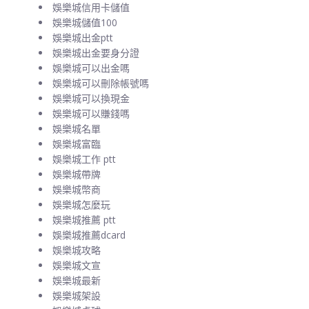
娛樂城信用卡儲值
娛樂城儲值100
娛樂城出金ptt
娛樂城出金要身分證
娛樂城可以出金嗎
娛樂城可以刪除帳號嗎
娛樂城可以換現金
娛樂城可以賺錢嗎
娛樂城名單
娛樂城富臨
娛樂城工作 ptt
娛樂城帶牌
娛樂城幣商
娛樂城怎麼玩
娛樂城推薦 ptt
娛樂城推薦dcard
娛樂城攻略
娛樂城文宣
娛樂城最新
娛樂城架設