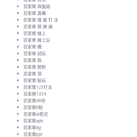
百家樂 珠盤路
百家樂 直播
百家樂 穩 贏 打 法
百家樂 算 牌 器
百家樂 線上
百家樂 線上玩
百家樂 纜
百家樂 試玩
百家樂 路
百家樂 閒對
百家樂 頂
百家樂 點玩
百家樂125打法
百家樂1324
百家樂40倍
百家樂6點
百家樂ai程式
百家樂apk
百家樂dg
百家樂ppt