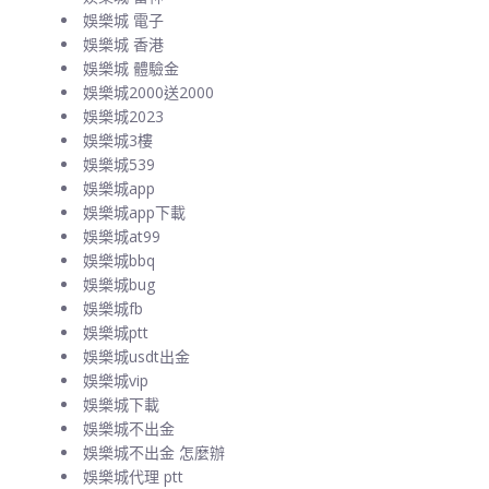
娛樂城 電子
娛樂城 香港
娛樂城 體驗金
娛樂城2000送2000
娛樂城2023
娛樂城3樓
娛樂城539
娛樂城app
娛樂城app下載
娛樂城at99
娛樂城bbq
娛樂城bug
娛樂城fb
娛樂城ptt
娛樂城usdt出金
娛樂城vip
娛樂城下載
娛樂城不出金
娛樂城不出金 怎麼辦
娛樂城代理 ptt