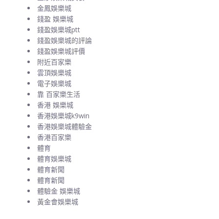
金鳳娛樂城
錢盈 娛樂城
錢盈娛樂城ptt
錢盈娛樂城的評論
錢盈娛樂城評價
附近百家樂
雲頂娛樂城
電子娛樂城
靠 百家樂生活
香港 娛樂城
香港娛樂城k9win
香港娛樂城體驗金
香港百家樂
體育
體育娛樂城
體育新聞
體育新聞
體驗金 娛樂城
黃金會娛樂城