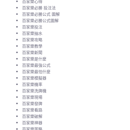
百家樂心得
百家樂必勝 投注法
百家樂必勝公式 圖解
百家樂必勝公式圖解
百家樂投注
百家樂抽水
百家樂攻略
百家樂教學
百家樂新聞
百家樂是什麼
百家樂最強公式
百家樂最怕什麼
百家樂模擬器
百家樂機率
百家樂洗牌機
百家樂現場
百家樂發牌
百家樂看路
百家樂破解
百家樂神器
百家樂策略