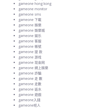
gameone hong kong
gameone monitor
gameone sms
gameone 下載
gameone 娛樂
gameone 娛樂城
gameone 娱乐
gameone 客服
gameone 帳號
gameone 提 款
gameone 游戏
gameone 现金网
gameone 網上娛樂
gameone 詐騙
gameone 走 數
gameone 走數
gameone 返水
gameone 遊戲
gameone入錢
gameone呃人