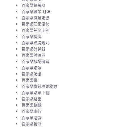
百家樂算牌器
百家樂職業 打法
百家樂職業賭徒
百家樂莊家優勢
百家樂莊閒比例
百家樂補牌
百家樂補牌規則
百家樂計算器
百家樂討論區
百家樂賭場優勢
百家樂賭法
百家樂賭纜
百家樂贏
百家樂贏錢攻略秘方
百家樂路單下載
百家樂路圖
百家樂路紙
百家樂車行
百家樂遊戲
百家樂長龍