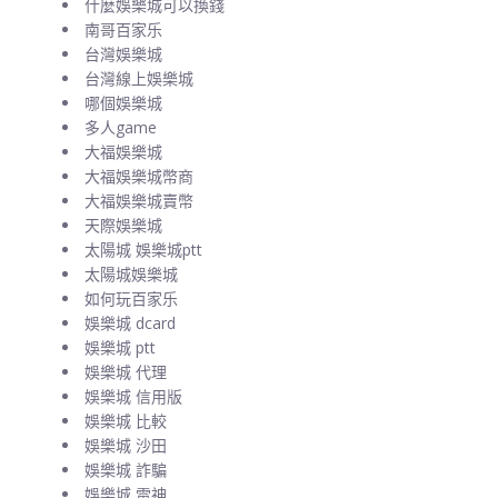
什麼娛樂城可以換錢
南哥百家乐
台灣娛樂城
台灣線上娛樂城
哪個娛樂城
多人game
大福娛樂城
大福娛樂城幣商
大福娛樂城賣幣
天際娛樂城
太陽城 娛樂城ptt
太陽城娛樂城
如何玩百家乐
娛樂城 dcard
娛樂城 ptt
娛樂城 代理
娛樂城 信用版
娛樂城 比較
娛樂城 沙田
娛樂城 詐騙
娛樂城 雷神