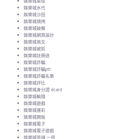
娛樂城桌球
娛樂城水代
娛樂城沙田
娛樂城燒烤
娛樂城破解
娛樂城網頁設計
娛樂城英文
娛樂城被抓
娛樂城註冊送
娛樂城詐騙
娛樂城詐騙ptt
娛樂城詐騙名單
娛樂城評比
娛樂城身分證 dcard
娛樂城輸錢
娛樂城遊戲
娛樂城運彩
娛樂城開版
娛樂城電子
娛樂城電子遊戲
娛樂城首儲 一倍