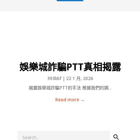
娛樂城詐騙PTT真相揭露
393bbf | 22 1 月, 2026
揭露娛樂城詐騙PTT的手法 根據我們的調...
Read more →