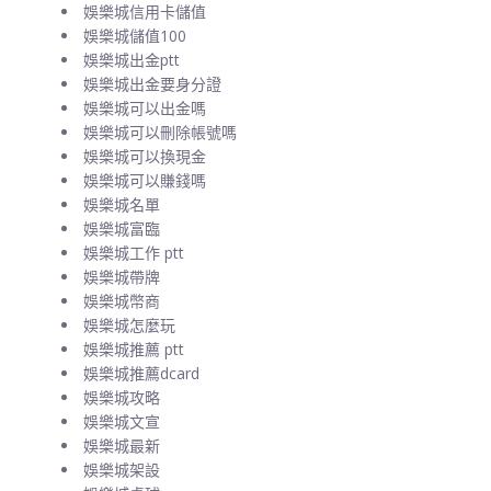
娛樂城信用卡儲值
娛樂城儲值100
娛樂城出金ptt
娛樂城出金要身分證
娛樂城可以出金嗎
娛樂城可以刪除帳號嗎
娛樂城可以換現金
娛樂城可以賺錢嗎
娛樂城名單
娛樂城富臨
娛樂城工作 ptt
娛樂城帶牌
娛樂城幣商
娛樂城怎麼玩
娛樂城推薦 ptt
娛樂城推薦dcard
娛樂城攻略
娛樂城文宣
娛樂城最新
娛樂城架設