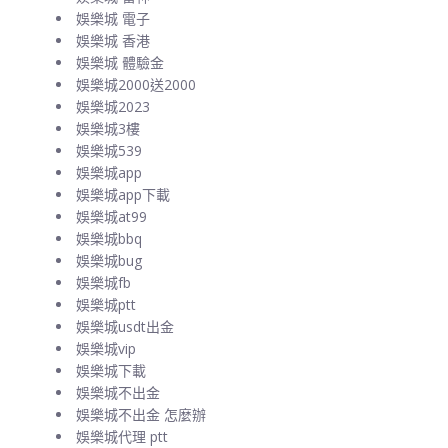
娛樂城 電子
娛樂城 香港
娛樂城 體驗金
娛樂城2000送2000
娛樂城2023
娛樂城3樓
娛樂城539
娛樂城app
娛樂城app下載
娛樂城at99
娛樂城bbq
娛樂城bug
娛樂城fb
娛樂城ptt
娛樂城usdt出金
娛樂城vip
娛樂城下載
娛樂城不出金
娛樂城不出金 怎麼辦
娛樂城代理 ptt