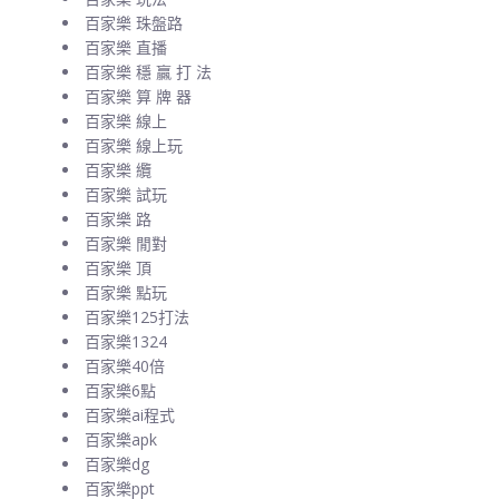
百家樂 珠盤路
百家樂 直播
百家樂 穩 贏 打 法
百家樂 算 牌 器
百家樂 線上
百家樂 線上玩
百家樂 纜
百家樂 試玩
百家樂 路
百家樂 閒對
百家樂 頂
百家樂 點玩
百家樂125打法
百家樂1324
百家樂40倍
百家樂6點
百家樂ai程式
百家樂apk
百家樂dg
百家樂ppt