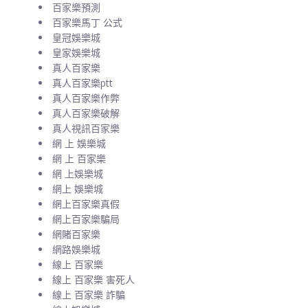
百家樂預測
百家樂馬丁 公式
皇冠娛樂城
皇家娛樂城
真人百家樂
真人百家樂ptt
真人百家樂作弊
真人百家樂破解
真人視訊百家樂
網 上 娛樂城
網 上 百家樂
網 上娛樂城
網上 娛樂城
網上百家樂真假
網上百家樂騙局
網賭百家樂
網路娛樂城
線上 百家樂
線上 百家樂 害死人
線上 百家樂 詐騙