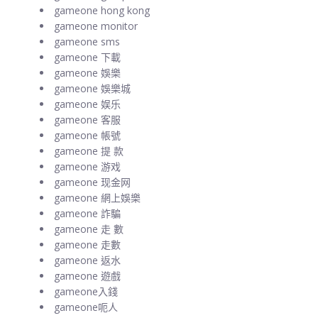
gameone hong kong
gameone monitor
gameone sms
gameone 下載
gameone 娛樂
gameone 娛樂城
gameone 娱乐
gameone 客服
gameone 帳號
gameone 提 款
gameone 游戏
gameone 现金网
gameone 網上娛樂
gameone 詐騙
gameone 走 數
gameone 走數
gameone 返水
gameone 遊戲
gameone入錢
gameone呃人