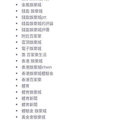
金鳳娛樂城
錢盈 娛樂城
錢盈娛樂城ptt
錢盈娛樂城的評論
錢盈娛樂城評價
附近百家樂
雲頂娛樂城
電子娛樂城
靠 百家樂生活
香港 娛樂城
香港娛樂城k9win
香港娛樂城體驗金
香港百家樂
體育
體育娛樂城
體育新聞
體育新聞
體驗金 娛樂城
黃金會娛樂城