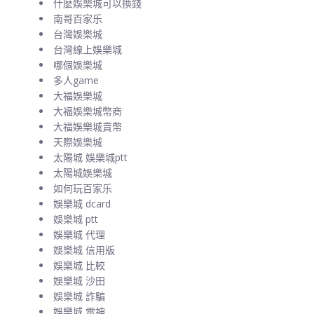
什麼娛樂城可以換錢
南哥百家乐
台灣娛樂城
台灣線上娛樂城
哪個娛樂城
多人game
大福娛樂城
大福娛樂城幣商
大福娛樂城賣幣
天際娛樂城
太陽城 娛樂城ptt
太陽城娛樂城
如何玩百家乐
娛樂城 dcard
娛樂城 ptt
娛樂城 代理
娛樂城 信用版
娛樂城 比較
娛樂城 沙田
娛樂城 詐騙
娛樂城 雷神