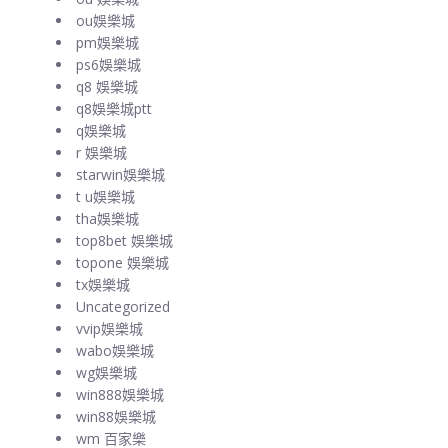
ou娛樂城
pm娛樂城
ps6娛樂城
q8 娛樂城
q8娛樂城ptt
q娛樂城
r 娛樂城
starwin娛樂城
t u娛樂城
tha娛樂城
top8bet 娛樂城
topone 娛樂城
tx娛樂城
Uncategorized
vvip娛樂城
wabo娛樂城
wg娛樂城
win888娛樂城
win88娛樂城
wm 百家樂