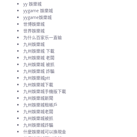
yy 娛樂城
yygame 娛樂城
yygame娛樂城
世博娛樂城
世界娛樂城
为什么百家乐一直输
九州娛樂城
九州娛樂城 下載
九州娛樂城 老闆
九州娛樂城 被抓
九州娛樂城 詐騙
九州娛樂城ptt
九州娛樂城下載
九州娛樂城手機版下載
九州娛樂城新聞
九州娛樂城租帳戶
九州娛樂城老闆
九州娛樂城被抓
九州娛樂城詐騙
什麼娛樂城可以換現金