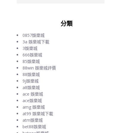
分類
0857娛樂城
3a 娛樂城下載
3娛樂城
666娛樂城
85娛樂城
88win 娛樂城評價
88娛樂城
9j娛樂城
a8娛樂城
ace 娛樂城
ace娛樂城
amg 娛樂城
at99 娛樂城下載
atm娛樂城
bet88娛樂城