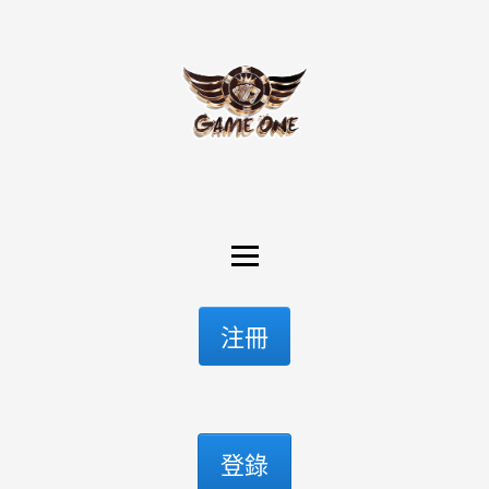
注冊
登錄