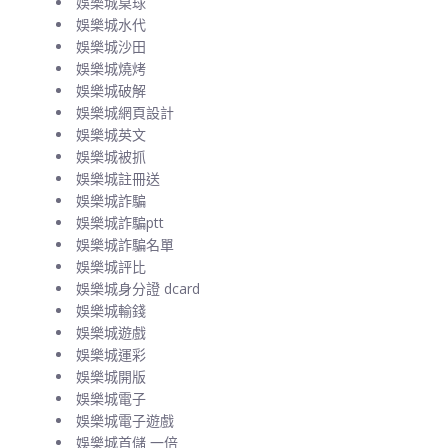
娛樂城桌球
娛樂城水代
娛樂城沙田
娛樂城燒烤
娛樂城破解
娛樂城網頁設計
娛樂城英文
娛樂城被抓
娛樂城註冊送
娛樂城詐騙
娛樂城詐騙ptt
娛樂城詐騙名單
娛樂城評比
娛樂城身分證 dcard
娛樂城輸錢
娛樂城遊戲
娛樂城運彩
娛樂城開版
娛樂城電子
娛樂城電子遊戲
娛樂城首儲 一倍