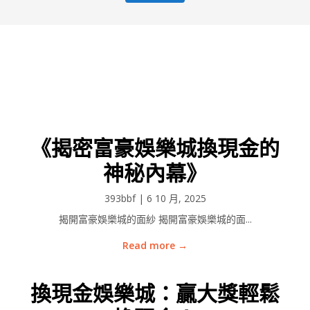
《揭密富豪娛樂城換現金的
神秘內幕》
393bbf | 6 10 月, 2025
揭開富豪娛樂城的面紗 揭開富豪娛樂城的面...
Read more →
換現金娛樂城：贏大獎輕鬆