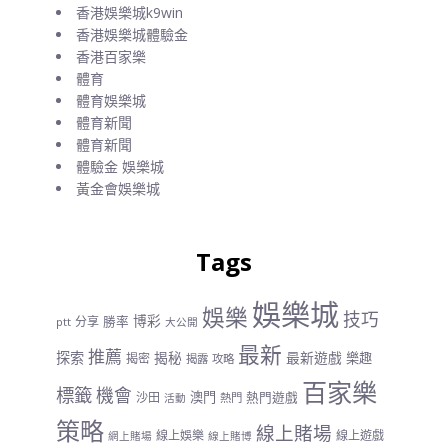
香港娛樂城k9win
香港娛樂城體驗金
香港百家樂
體育
體育娛樂城
體育新聞
體育新聞
體驗金 娛樂城
黃金會娛樂城
Tags
娛樂城
娛樂
技巧
博彩
勝率
分享
ptt
大公開
最新
推薦
探索
揭秘
最新遊戲
樂趣
揭密
揭露
攻略
百家樂
標籤
機會
澳門
熱門遊戲
沙田
熱門
活動
策略
線上賭場
線上娛樂
線上遊戲
網上賭場
線上賭博