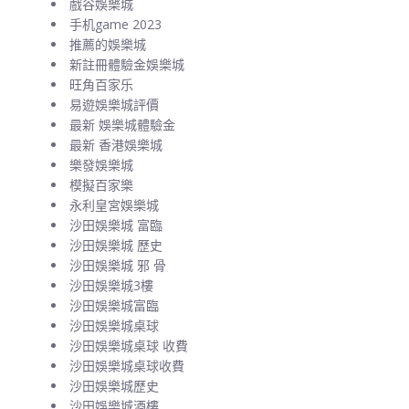
戲谷娛樂城
手机game 2023
推薦的娛樂城
新註冊體驗金娛樂城
旺角百家乐
易遊娛樂城評價
最新 娛樂城體驗金
最新 香港娛樂城
樂發娛樂城
模擬百家樂
永利皇宮娛樂城
沙田娛樂城 富臨
沙田娛樂城 歷史
沙田娛樂城 邪 骨
沙田娛樂城3樓
沙田娛樂城富臨
沙田娛樂城桌球
沙田娛樂城桌球 收費
沙田娛樂城桌球收費
沙田娛樂城歷史
沙田娛樂城酒樓