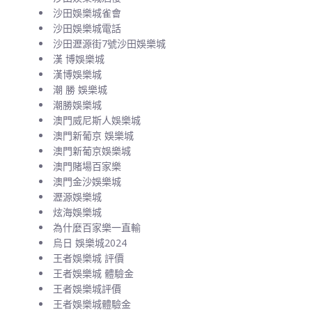
沙田娛樂城雀會
沙田娛樂城電話
沙田瀝源街7號沙田娛樂城
漢 博娛樂城
漢博娛樂城
潮 勝 娛樂城
潮勝娛樂城
澳門威尼斯人娛樂城
澳門新葡京 娛樂城
澳門新葡京娛樂城
澳門賭場百家樂
澳門金沙娛樂城
瀝源娛樂城
炫海娛樂城
為什麼百家樂一直輸
烏日 娛樂城2024
王者娛樂城 評價
王者娛樂城 體驗金
王者娛樂城評價
王者娛樂城體驗金