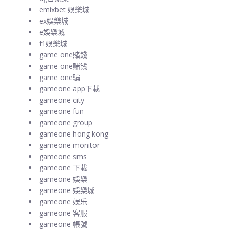
emixbet 娛樂城
ex娛樂城
e娛樂城
f1娛樂城
game one賭錢
game one赌钱
game one骗
gameone app下載
gameone city
gameone fun
gameone group
gameone hong kong
gameone monitor
gameone sms
gameone 下載
gameone 娛樂
gameone 娛樂城
gameone 娱乐
gameone 客服
gameone 帳號