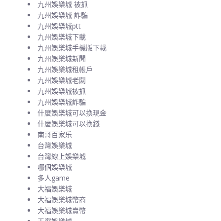
九州娛樂城 被抓
九州娛樂城 詐騙
九州娛樂城ptt
九州娛樂城下載
九州娛樂城手機版下載
九州娛樂城新聞
九州娛樂城租帳戶
九州娛樂城老闆
九州娛樂城被抓
九州娛樂城詐騙
什麼娛樂城可以換現金
什麼娛樂城可以換錢
南哥百家乐
台灣娛樂城
台灣線上娛樂城
哪個娛樂城
多人game
大福娛樂城
大福娛樂城幣商
大福娛樂城賣幣