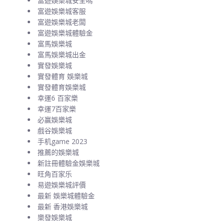
富遊娛樂城安全嗎
富遊娛樂城客服
富遊娛樂城老闆
富遊娛樂城體驗金
富馬娛樂城
富馬娛樂城出金
實發娛樂城
實發體育 娛樂城
實發體育娛樂城
幸運6 百家樂
幸運7百家樂
必贏娛樂城
戲谷娛樂城
手机game 2023
推薦的娛樂城
新註冊體驗金娛樂城
旺角百家乐
易遊娛樂城評價
最新 娛樂城體驗金
最新 香港娛樂城
樂發娛樂城