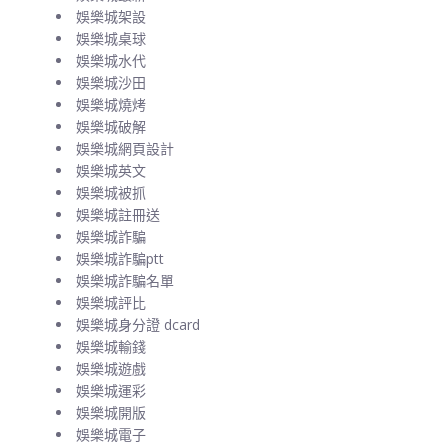
娛樂城架設
娛樂城桌球
娛樂城水代
娛樂城沙田
娛樂城燒烤
娛樂城破解
娛樂城網頁設計
娛樂城英文
娛樂城被抓
娛樂城註冊送
娛樂城詐騙
娛樂城詐騙ptt
娛樂城詐騙名單
娛樂城評比
娛樂城身分證 dcard
娛樂城輸錢
娛樂城遊戲
娛樂城運彩
娛樂城開版
娛樂城電子