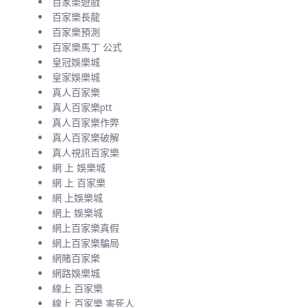
百家樂遊戲
百家樂長龍
百家樂預測
百家樂馬丁 公式
皇冠娛樂城
皇家娛樂城
真人百家樂
真人百家樂ptt
真人百家樂作弊
真人百家樂破解
真人視訊百家樂
網 上 娛樂城
網 上 百家樂
網 上娛樂城
網上 娛樂城
網上百家樂真假
網上百家樂騙局
網賭百家樂
網路娛樂城
線上 百家樂
線上 百家樂 害死人