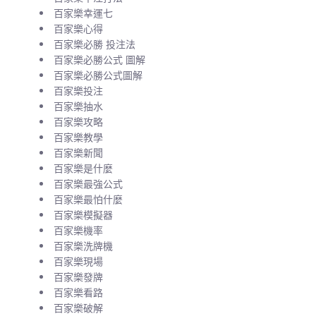
百家樂幸運七
百家樂心得
百家樂必勝 投注法
百家樂必勝公式 圖解
百家樂必勝公式圖解
百家樂投注
百家樂抽水
百家樂攻略
百家樂教學
百家樂新聞
百家樂是什麼
百家樂最強公式
百家樂最怕什麼
百家樂模擬器
百家樂機率
百家樂洗牌機
百家樂現場
百家樂發牌
百家樂看路
百家樂破解