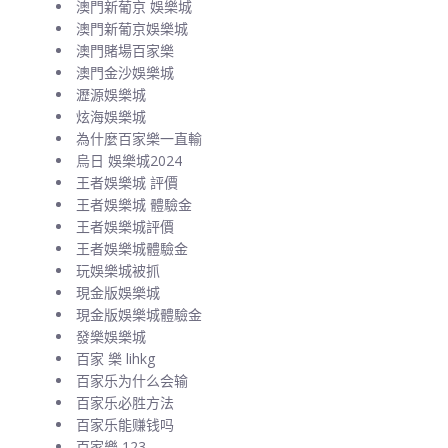
澳門新葡京 娛樂城
澳門新葡京娛樂城
澳門賭場百家樂
澳門金沙娛樂城
瀝源娛樂城
炫海娛樂城
為什麼百家樂一直輸
烏日 娛樂城2024
王者娛樂城 評價
王者娛樂城 體驗金
王者娛樂城評價
王者娛樂城體驗金
玩娛樂城被抓
現金版娛樂城
現金版娛樂城體驗金
發樂娛樂城
百家 樂 lihkg
百家乐为什么会输
百家乐必胜方法
百家乐能赚钱吗
百家樂 123