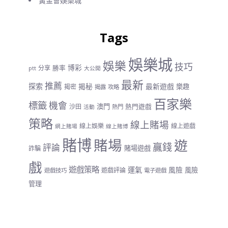
黃金會娛樂城
Tags
娛樂城
娛樂
技巧
博彩
勝率
分享
ptt
大公開
最新
推薦
探索
揭秘
最新遊戲
樂趣
揭密
揭露
攻略
百家樂
標籤
機會
澳門
熱門遊戲
沙田
熱門
活動
策略
線上賭場
線上娛樂
線上遊戲
網上賭場
線上賭博
賭博
賭場
遊
贏錢
評論
賭場遊戲
詐騙
戲
遊戲策略
運氣
風險
風險
遊戲評論
遊戲技巧
電子遊戲
管理