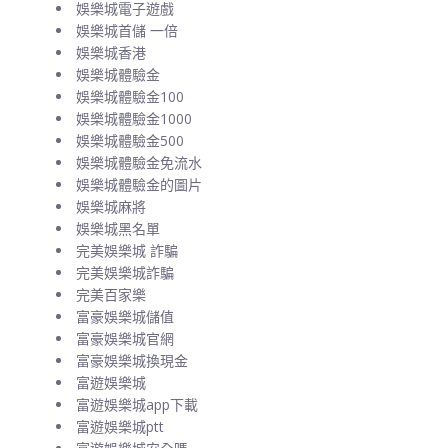
娛樂城電子遊戲
娛樂城首儲 一倍
娛樂城香港
娛樂城體驗金
娛樂城體驗金100
娛樂城體驗金1000
娛樂城體驗金500
娛樂城體驗金免流水
娛樂城體驗金的圖片
娛樂城麻將
娛樂城黑名單
完美娛樂城 詐騙
完美娛樂城詐騙
完美百家樂
富豪娛樂城儲值
富豪娛樂城官網
富豪娛樂城換現金
富遊娛樂城
富遊娛樂城app下載
富遊娛樂城ptt