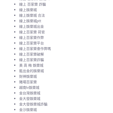
線上 百家樂 詐騙
線上娛樂城
線上娛樂城 合法
線上娛樂城ptt
線上娛樂城出金
線上百家樂 荷官
線上百家樂作弊
線上百家樂平台
線上百家樂會作弊嗎
線上百家樂破解
線上百家樂詐騙
美 高 梅 娛樂城
能出金的娛樂城
財神娛樂城
賭場百家樂
越南lv娛樂城
金台灣娛樂城
金大發娛樂城
金大發娛樂城詐騙
金沙娛樂城