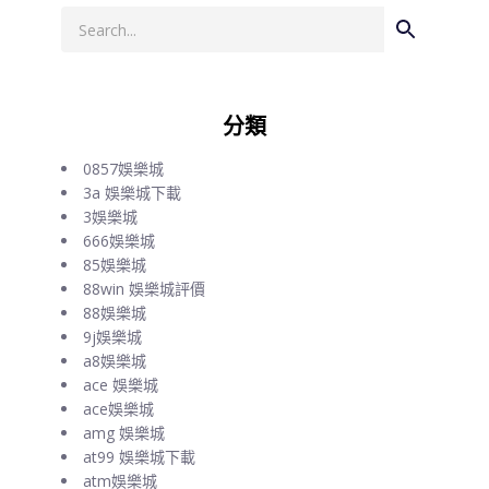
分類
0857娛樂城
3a 娛樂城下載
3娛樂城
666娛樂城
85娛樂城
88win 娛樂城評價
88娛樂城
9j娛樂城
a8娛樂城
ace 娛樂城
ace娛樂城
amg 娛樂城
at99 娛樂城下載
atm娛樂城