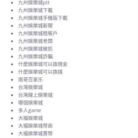
九州娛樂城ptt
九州娛樂城下載
九州娛樂城手機版下載
九州娛樂城新聞
九州娛樂城租帳戶
九州娛樂城老闆
九州娛樂城被抓
九州娛樂城詐騙
什麼娛樂城可以換現金
什麼娛樂城可以換錢
南哥百家乐
台灣娛樂城
台灣線上娛樂城
哪個娛樂城
多人game
大福娛樂城
大福娛樂城幣商
大福娛樂城賣幣