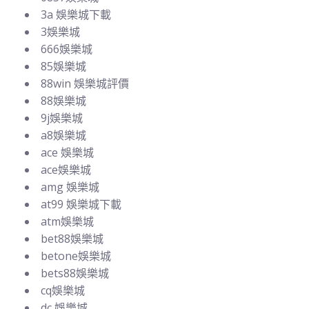
3a 娛樂城下載
3娛樂城
666娛樂城
85娛樂城
88win 娛樂城評價
88娛樂城
9j娛樂城
a8娛樂城
ace 娛樂城
ace娛樂城
amg 娛樂城
at99 娛樂城下載
atm娛樂城
bet88娛樂城
betone娛樂城
bets88娛樂城
cq娛樂城
dc 娛樂城