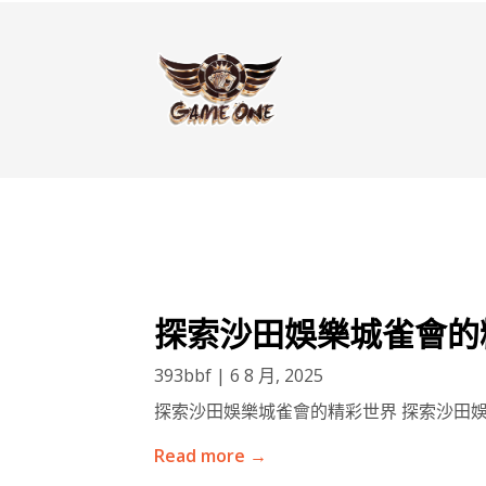
探索沙田娛樂城雀會的
393bbf | 6 8 月, 2025
探索沙田娛樂城雀會的精彩世界 探索沙田娛..
Read more →