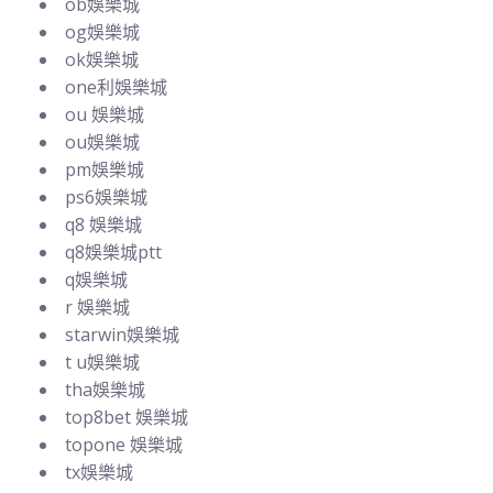
ob娛樂城
og娛樂城
ok娛樂城
one利娛樂城
ou 娛樂城
ou娛樂城
pm娛樂城
ps6娛樂城
q8 娛樂城
q8娛樂城ptt
q娛樂城
r 娛樂城
starwin娛樂城
t u娛樂城
tha娛樂城
top8bet 娛樂城
topone 娛樂城
tx娛樂城