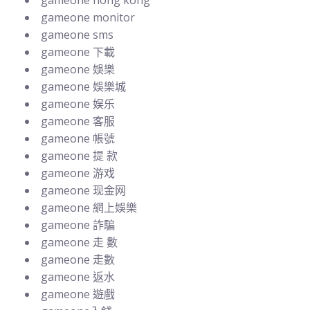
gameone hong kong
gameone monitor
gameone sms
gameone 下載
gameone 娛樂
gameone 娛樂城
gameone 娱乐
gameone 客服
gameone 帳號
gameone 提 款
gameone 游戏
gameone 现金网
gameone 網上娛樂
gameone 詐騙
gameone 走 數
gameone 走數
gameone 返水
gameone 遊戲