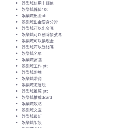
娛樂城信用卡儲值
娛樂城儲值100
娛樂城出金ptt
娛樂城出金要身分證
娛樂城可以出金嗎
娛樂城可以刪除帳號嗎
娛樂城可以換現金
娛樂城可以賺錢嗎
娛樂城名單
娛樂城富臨
娛樂城工作 ptt
娛樂城帶牌
娛樂城幣商
娛樂城怎麼玩
娛樂城推薦 ptt
娛樂城推薦dcard
娛樂城攻略
娛樂城文宣
娛樂城最新
娛樂城架設