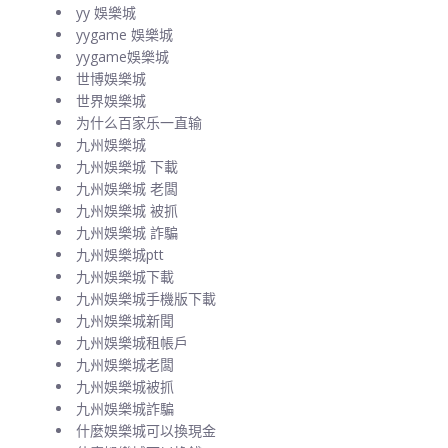
yy 娛樂城
yygame 娛樂城
yygame娛樂城
世博娛樂城
世界娛樂城
为什么百家乐一直输
九州娛樂城
九州娛樂城 下載
九州娛樂城 老闆
九州娛樂城 被抓
九州娛樂城 詐騙
九州娛樂城ptt
九州娛樂城下載
九州娛樂城手機版下載
九州娛樂城新聞
九州娛樂城租帳戶
九州娛樂城老闆
九州娛樂城被抓
九州娛樂城詐騙
什麼娛樂城可以換現金