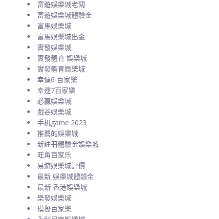
富遊娛樂城老闆
富遊娛樂城體驗金
富馬娛樂城
富馬娛樂城出金
實發娛樂城
實發體育 娛樂城
實發體育娛樂城
幸運6 百家樂
幸運7百家樂
必贏娛樂城
戲谷娛樂城
手机game 2023
推薦的娛樂城
新註冊體驗金娛樂城
旺角百家乐
易遊娛樂城評價
最新 娛樂城體驗金
最新 香港娛樂城
樂發娛樂城
模擬百家樂