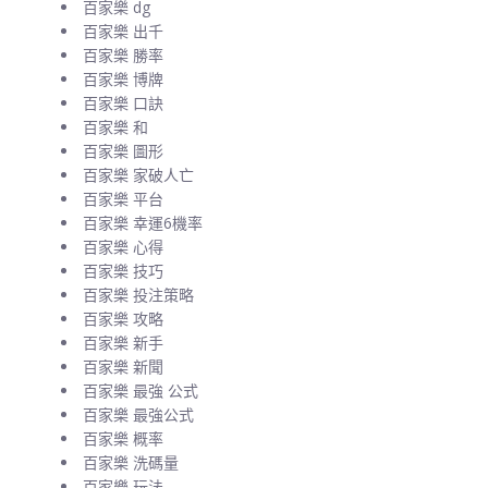
百家樂 dg
百家樂 出千
百家樂 勝率
百家樂 博牌
百家樂 口訣
百家樂 和
百家樂 圖形
百家樂 家破人亡
百家樂 平台
百家樂 幸運6機率
百家樂 心得
百家樂 技巧
百家樂 投注策略
百家樂 攻略
百家樂 新手
百家樂 新聞
百家樂 最強 公式
百家樂 最強公式
百家樂 概率
百家樂 洗碼量
百家樂 玩法