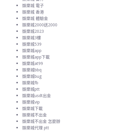
娛樂城 電子
娛樂城 香港
娛樂城 體驗金
娛樂城2000送2000
娛樂城2023
娛樂城3樓
娛樂城539
娛樂城app
娛樂城app下載
娛樂城at99
娛樂城bbq
娛樂城bug
娛樂城fb
娛樂城ptt
娛樂城usdt出金
娛樂城vip
娛樂城下載
娛樂城不出金
娛樂城不出金 怎麼辦
娛樂城代理 ptt