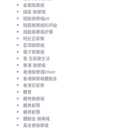
金鳳娛樂城
錢盈 娛樂城
錢盈娛樂城ptt
錢盈娛樂城的評論
錢盈娛樂城評價
附近百家樂
雲頂娛樂城
電子娛樂城
靠 百家樂生活
香港 娛樂城
香港娛樂城k9win
香港娛樂城體驗金
香港百家樂
體育
體育娛樂城
體育新聞
體育新聞
體驗金 娛樂城
黃金會娛樂城