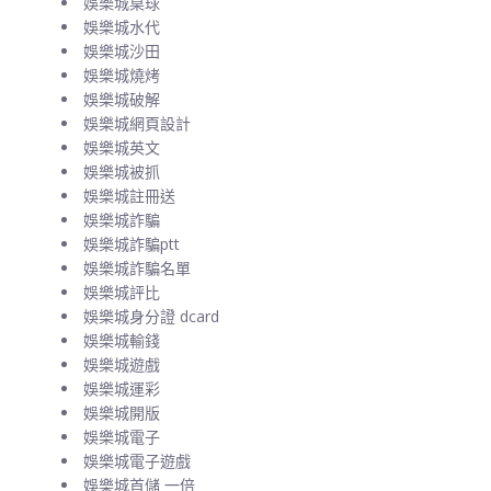
娛樂城桌球
娛樂城水代
娛樂城沙田
娛樂城燒烤
娛樂城破解
娛樂城網頁設計
娛樂城英文
娛樂城被抓
娛樂城註冊送
娛樂城詐騙
娛樂城詐騙ptt
娛樂城詐騙名單
娛樂城評比
娛樂城身分證 dcard
娛樂城輸錢
娛樂城遊戲
娛樂城運彩
娛樂城開版
娛樂城電子
娛樂城電子遊戲
娛樂城首儲 一倍