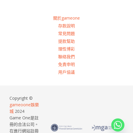
關於gameone
存款說明
常見問題
提款幫助
理性博彩
聯絡我們
免責申明
用戶協議
Copyright ©
gameoone娛樂
城
2024
Game One是註
冊的合法公司。
在進行網站註冊