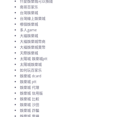
什麼娛樂城可以換錢
南哥百家乐
台灣娛樂城
台灣線上娛樂城
哪個娛樂城
多人game
大福娛樂城
大福娛樂城幣商
大福娛樂城賣幣
天際娛樂城
太陽城 娛樂城ptt
太陽城娛樂城
如何玩百家乐
娛樂城 dcard
娛樂城 ptt
娛樂城 代理
娛樂城 信用版
娛樂城 比較
娛樂城 沙田
娛樂城 詐騙
娛樂城 雷神