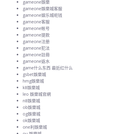
gameone娛樂
gameone娛樂城客服
gameone娱乐城呃钱
gameone客服
gameone帐号
gameone提款
gameone注册
gameone犯法
gameone註冊
gameone返水
game什么东西 最近红什么
gsbet娛樂城
hmg娛樂城
k8娛樂城
leo 娛樂城官網
n8娛樂城
ob娛樂城
og娛樂城
ok娛樂城
one利娛樂城
ou 娛樂城