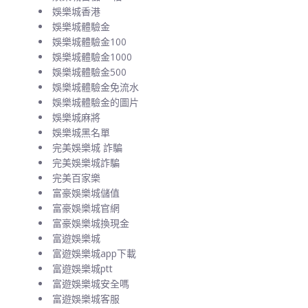
娛樂城香港
娛樂城體驗金
娛樂城體驗金100
娛樂城體驗金1000
娛樂城體驗金500
娛樂城體驗金免流水
娛樂城體驗金的圖片
娛樂城麻將
娛樂城黑名單
完美娛樂城 詐騙
完美娛樂城詐騙
完美百家樂
富豪娛樂城儲值
富豪娛樂城官網
富豪娛樂城換現金
富遊娛樂城
富遊娛樂城app下載
富遊娛樂城ptt
富遊娛樂城安全嗎
富遊娛樂城客服