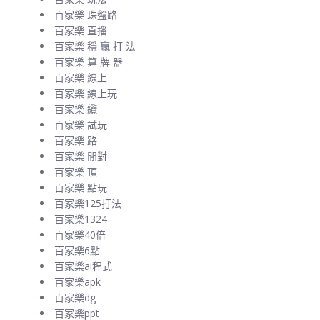
百家樂 珠盤路
百家樂 直播
百家樂 穩 贏 打 法
百家樂 算 牌 器
百家樂 線上
百家樂 線上玩
百家樂 纜
百家樂 試玩
百家樂 路
百家樂 閒對
百家樂 頂
百家樂 點玩
百家樂125打法
百家樂1324
百家樂40倍
百家樂6點
百家樂ai程式
百家樂apk
百家樂dg
百家樂ppt