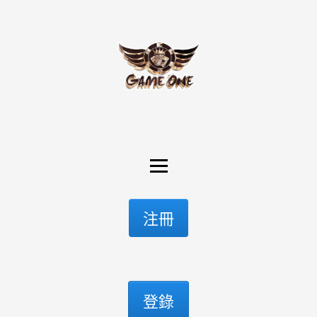
注冊
登錄