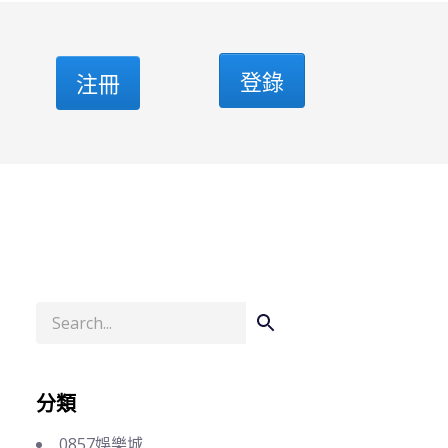
登錄
注冊
分類
0857娛樂城