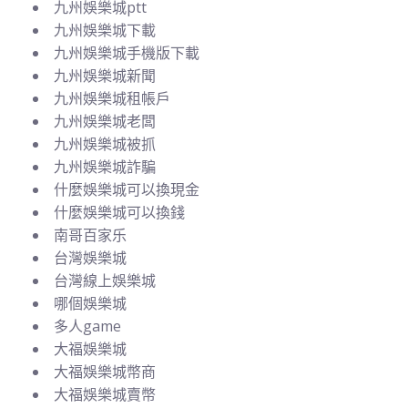
九州娛樂城ptt
九州娛樂城下載
九州娛樂城手機版下載
九州娛樂城新聞
九州娛樂城租帳戶
九州娛樂城老闆
九州娛樂城被抓
九州娛樂城詐騙
什麼娛樂城可以換現金
什麼娛樂城可以換錢
南哥百家乐
台灣娛樂城
台灣線上娛樂城
哪個娛樂城
多人game
大福娛樂城
大福娛樂城幣商
大福娛樂城賣幣