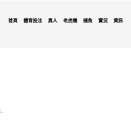
首頁
體育投注
真人
老虎機
捕魚
實況
資訊
.