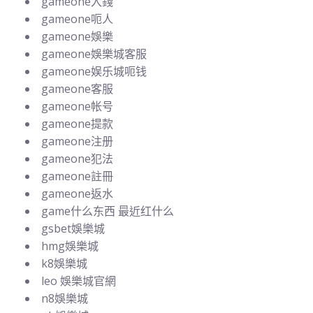
gameone入錢
gameone呃人
gameone娛樂
gameone娛樂城客服
gameone娱乐城呃钱
gameone客服
gameone帐号
gameone提款
gameone注册
gameone犯法
gameone註冊
gameone返水
game什么东西 最近红什么
gsbet娛樂城
hmg娛樂城
k8娛樂城
leo 娛樂城官網
n8娛樂城