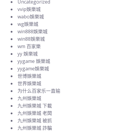
Uncategorized
vvip娛樂城
wabo娛樂城
wg娛樂城
win888娛樂城
win88娛樂城
wm 百家樂
yy 娛樂城
yygame 娛樂城
yygame娛樂城
世博娛樂城
世界娛樂城
为什么百家乐一直输
九州娛樂城
九州娛樂城 下載
九州娛樂城 老闆
九州娛樂城 被抓
九州娛樂城 詐騙