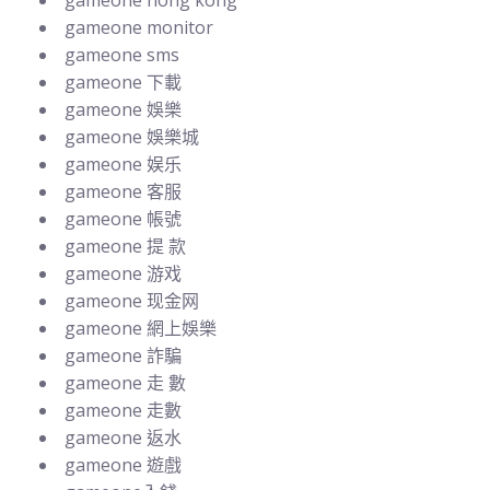
gameone hong kong
gameone monitor
gameone sms
gameone 下載
gameone 娛樂
gameone 娛樂城
gameone 娱乐
gameone 客服
gameone 帳號
gameone 提 款
gameone 游戏
gameone 现金网
gameone 網上娛樂
gameone 詐騙
gameone 走 數
gameone 走數
gameone 返水
gameone 遊戲