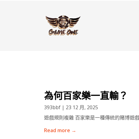
為何百家樂一直輸？
393bbf | 23 12 月, 2025
遊戲規則複雜 百家樂是一種傳統的賭博遊戲..
Read more →