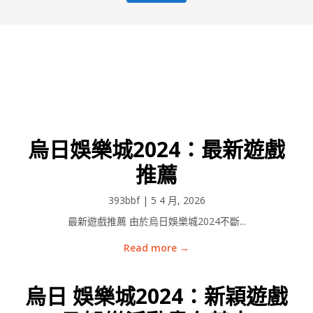
烏日娛樂城2024：最新遊戲
推薦
393bbf | 5 4 月, 2026
最新遊戲推薦 由於烏日娛樂城2024不斷...
Read more →
烏日 娛樂城2024：新穎遊戲