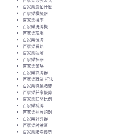
百家樂最強公式
百家樂最怕什麼
百家樂模擬器
百家樂機率
百家樂洗牌機
百家樂現場
百家樂發牌
百家樂看路
百家樂破解
百家樂神器
百家樂策略
百家樂算牌器
百家樂職業 打法
百家樂職業賭徒
百家樂莊家優勢
百家樂莊閒比例
百家樂補牌
百家樂補牌規則
百家樂計算器
百家樂討論區
百家樂賭場優勢