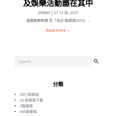
及娛樂活動盡在其中
393bbf | 27 12 月, 2025
遊戲新鮮刺激 在「烏日 娛樂城2024」...
Read more →
分類
0857娛樂城
3a 娛樂城下載
3娛樂城
666娛樂城