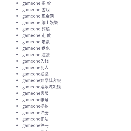
gameone 提 款
gameone 游戏
gameone 现金网
gameone 網上娛樂
gameone 詐騙
gameone 走 數
gameone 走數
gameone 返水
gameone 遊戲
gameone入錢
gameone呃人
gameone娛樂
gameone娛樂城客服
gameone娱乐城呃钱
gameone客服
gameone帐号
gameone提款
gameone注册
gameone犯法
gameone註冊