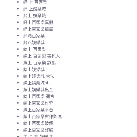
網 上 百家樂
網 上娛樂城
網上 娛樂城
網上百家樂真假
網上百家樂騙局
網賭百家樂
網路娛樂城
線上 百家樂
線上 百家樂 害死人
線上 百家樂 詐騙
線上娛樂城
線上娛樂城 合法
線上娛樂城ptt
線上娛樂城出金
線上百家樂 荷官
線上百家樂作弊
線上百家樂平台
線上百家樂會作弊嗎
線上百家樂破解
線上百家樂詐騙
美 高 梅 娛樂城