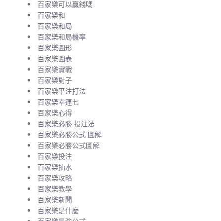
百家樂可以贏錢嗎
百家樂和
百家樂和局
百家樂和局機率
百家樂圖形
百家樂圖表
百家樂實戰
百家樂對子
百家樂平注打法
百家樂幸運七
百家樂心得
百家樂必勝 投注法
百家樂必勝公式 圖解
百家樂必勝公式圖解
百家樂投注
百家樂抽水
百家樂攻略
百家樂教學
百家樂新聞
百家樂是什麼