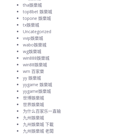
tha娛樂城
top8bet 娛樂城
topone 娛樂城
tx娛樂城
Uncategorized
vvip娛樂城
wabo娛樂城
wg娛樂城
win888娛樂城
win88娛樂城
wm 百家樂
yy 娛樂城
yygame 娛樂城
yygame娛樂城
世博娛樂城
世界娛樂城
为什么百家乐一直输
九州娛樂城
九州娛樂城 下載
九州娛樂城 老闆