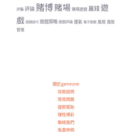
賭博
賭場
遊
贏錢
評論
賭場遊戲
詐騙
戲
遊戲策略
運氣
風險
風險
遊戲評論
遊戲技巧
電子遊戲
管理
關於gameone
存款說明
常見問題
提款幫助
理性博彩
聯絡我們
免責申明