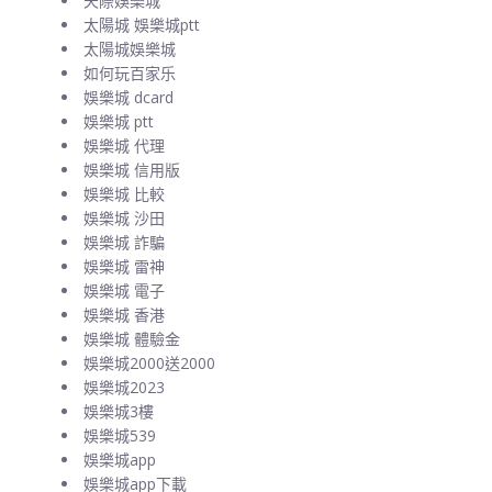
天際娛樂城
太陽城 娛樂城ptt
太陽城娛樂城
如何玩百家乐
娛樂城 dcard
娛樂城 ptt
娛樂城 代理
娛樂城 信用版
娛樂城 比較
娛樂城 沙田
娛樂城 詐騙
娛樂城 雷神
娛樂城 電子
娛樂城 香港
娛樂城 體驗金
娛樂城2000送2000
娛樂城2023
娛樂城3樓
娛樂城539
娛樂城app
娛樂城app下載