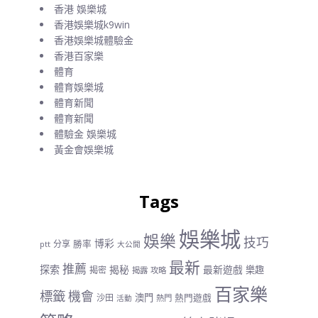
香港 娛樂城
香港娛樂城k9win
香港娛樂城體驗金
香港百家樂
體育
體育娛樂城
體育新聞
體育新聞
體驗金 娛樂城
黃金會娛樂城
Tags
娛樂城
娛樂
技巧
博彩
勝率
分享
ptt
大公開
最新
推薦
探索
揭秘
最新遊戲
樂趣
揭密
揭露
攻略
百家樂
標籤
機會
澳門
熱門遊戲
沙田
熱門
活動