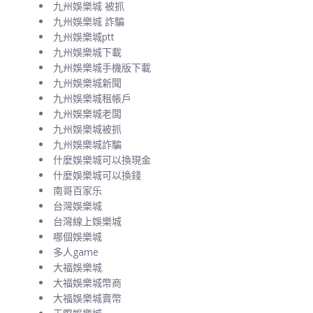
九州娛樂城 被抓
九州娛樂城 詐騙
九州娛樂城ptt
九州娛樂城下載
九州娛樂城手機版下載
九州娛樂城新聞
九州娛樂城租帳戶
九州娛樂城老闆
九州娛樂城被抓
九州娛樂城詐騙
什麼娛樂城可以換現金
什麼娛樂城可以換錢
南哥百家乐
台灣娛樂城
台灣線上娛樂城
哪個娛樂城
多人game
大福娛樂城
大福娛樂城幣商
大福娛樂城賣幣