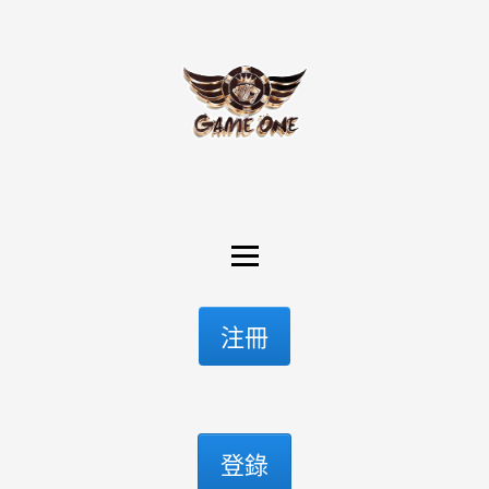
注冊
登錄