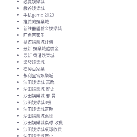
必贏娛樂城
戲谷娛樂城
手机game 2023
推薦的娛樂城
新註冊體驗金娛樂城
旺角百家乐
易遊娛樂城評價
最新 娛樂城體驗金
最新 香港娛樂城
樂發娛樂城
模擬百家樂
永利皇宮娛樂城
沙田娛樂城 富臨
沙田娛樂城 歷史
沙田娛樂城 邪 骨
沙田娛樂城3樓
沙田娛樂城富臨
沙田娛樂城桌球
沙田娛樂城桌球 收費
沙田娛樂城桌球收費
沙田娛樂城歷史