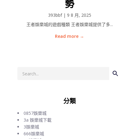
勢
393bbf | 9 8 月, 2025
王者娛樂城的遊戲種類 王者娛樂城提供了多...
Read more →
分類
0857娛樂城
3a 娛樂城下載
3娛樂城
666娛樂城