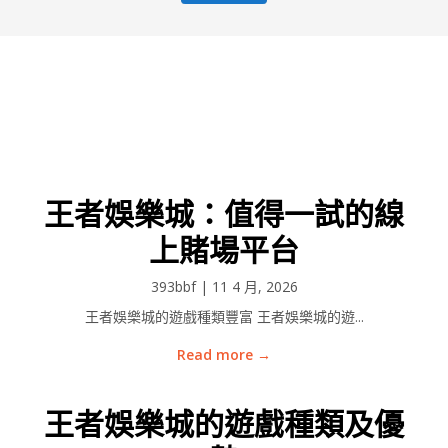
王者娛樂城：值得一試的線
上賭場平台
393bbf | 11 4 月, 2026
王者娛樂城的遊戲種類豐富 王者娛樂城的遊...
Read more →
王者娛樂城的遊戲種類及優