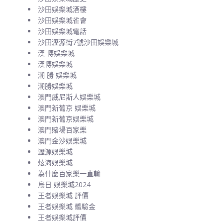
沙田娛樂城酒樓
沙田娛樂城雀會
沙田娛樂城電話
沙田瀝源街7號沙田娛樂城
漢 博娛樂城
漢博娛樂城
潮 勝 娛樂城
潮勝娛樂城
澳門威尼斯人娛樂城
澳門新葡京 娛樂城
澳門新葡京娛樂城
澳門賭場百家樂
澳門金沙娛樂城
瀝源娛樂城
炫海娛樂城
為什麼百家樂一直輸
烏日 娛樂城2024
王者娛樂城 評價
王者娛樂城 體驗金
王者娛樂城評價