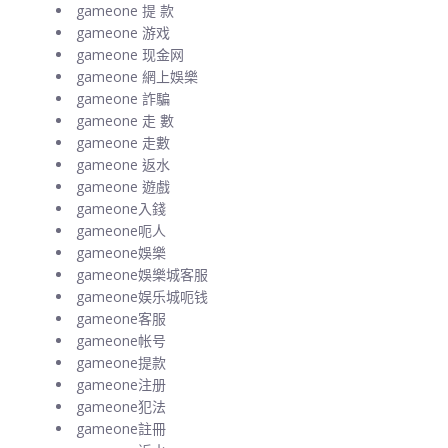
gameone 提 款
gameone 游戏
gameone 现金网
gameone 網上娛樂
gameone 詐騙
gameone 走 數
gameone 走數
gameone 返水
gameone 遊戲
gameone入錢
gameone呃人
gameone娛樂
gameone娛樂城客服
gameone娱乐城呃钱
gameone客服
gameone帐号
gameone提款
gameone注册
gameone犯法
gameone註冊