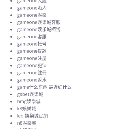
gameone入錢
gameone呃人
gameone娛樂
gameone娛樂城客服
gameone娱乐城呃钱
gameone客服
gameone帐号
gameone提款
gameone注册
gameone犯法
gameone註冊
gameone返水
game什么东西 最近红什么
gsbet娛樂城
hmg娛樂城
k8娛樂城
leo 娛樂城官網
n8娛樂城