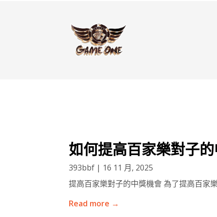
如何提高百家樂對子的
393bbf | 16 11 月, 2025
提高百家樂對子的中獎機會 為了提高百家樂..
Read more →