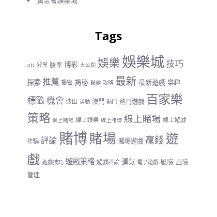
黃金會娛樂城
Tags
娛樂城
娛樂
技巧
博彩
勝率
分享
ptt
大公開
最新
推薦
探索
揭秘
最新遊戲
樂趣
揭密
揭露
攻略
百家樂
標籤
機會
澳門
熱門遊戲
沙田
熱門
活動
策略
線上賭場
線上娛樂
線上遊戲
網上賭場
線上賭博
賭博
賭場
遊
贏錢
評論
賭場遊戲
詐騙
戲
遊戲策略
運氣
風險
風險
遊戲評論
遊戲技巧
電子遊戲
管理