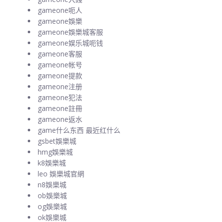
gameone呃人
gameone娛樂
gameone娛樂城客服
gameone娱乐城呃钱
gameone客服
gameone帐号
gameone提款
gameone注册
gameone犯法
gameone註冊
gameone返水
game什么东西 最近红什么
gsbet娛樂城
hmg娛樂城
k8娛樂城
leo 娛樂城官網
n8娛樂城
ob娛樂城
og娛樂城
ok娛樂城