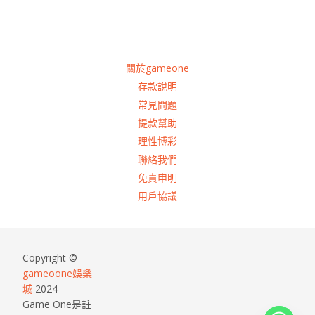
關於gameone
存款說明
常見問題
提款幫助
理性博彩
聯絡我們
免責申明
用戶協議
Copyright ©
gameoone娛樂
城
2024
Game One是註