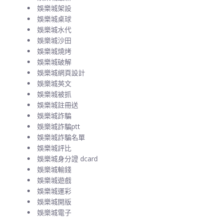
娛樂城架設
娛樂城桌球
娛樂城水代
娛樂城沙田
娛樂城燒烤
娛樂城破解
娛樂城網頁設計
娛樂城英文
娛樂城被抓
娛樂城註冊送
娛樂城詐騙
娛樂城詐騙ptt
娛樂城詐騙名單
娛樂城評比
娛樂城身分證 dcard
娛樂城輸錢
娛樂城遊戲
娛樂城運彩
娛樂城開版
娛樂城電子