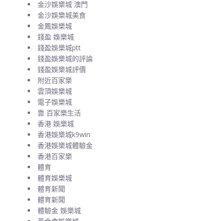
金沙娛樂城 澳門
金沙娛樂城美食
金鳳娛樂城
錢盈 娛樂城
錢盈娛樂城ptt
錢盈娛樂城的評論
錢盈娛樂城評價
附近百家樂
雲頂娛樂城
電子娛樂城
靠 百家樂生活
香港 娛樂城
香港娛樂城k9win
香港娛樂城體驗金
香港百家樂
體育
體育娛樂城
體育新聞
體育新聞
體驗金 娛樂城