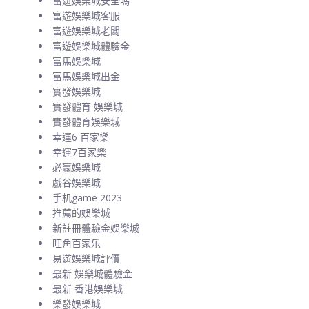
富遊娛樂城安全嗎
富遊娛樂城客服
富遊娛樂城老闆
富遊娛樂城體驗金
富馬娛樂城
富馬娛樂城出金
實發娛樂城
實發體育 娛樂城
實發體育娛樂城
幸運6 百家樂
幸運7百家樂
必贏娛樂城
戲谷娛樂城
手机game 2023
推薦的娛樂城
新註冊體驗金娛樂城
旺角百家乐
易遊娛樂城評價
最新 娛樂城體驗金
最新 香港娛樂城
樂發娛樂城