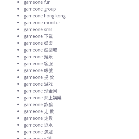
gameone fun
gameone group
gameone hong kong
gameone monitor
gameone sms
gameone 下載
gameone 娛樂
gameone 娛樂城
gameone 娱乐
gameone 客服
gameone 帳號
gameone 提 款
gameone 游戏
gameone 现金网
gameone 網上娛樂
gameone 詐騙
gameone 走 數
gameone 走數
gameone 返水
gameone 遊戲
gameone入錢