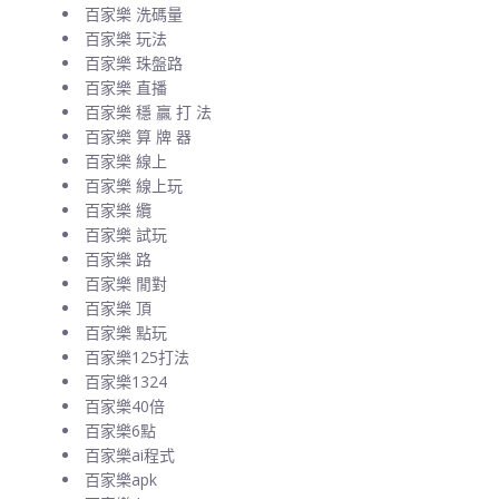
百家樂 洗碼量
百家樂 玩法
百家樂 珠盤路
百家樂 直播
百家樂 穩 贏 打 法
百家樂 算 牌 器
百家樂 線上
百家樂 線上玩
百家樂 纜
百家樂 試玩
百家樂 路
百家樂 閒對
百家樂 頂
百家樂 點玩
百家樂125打法
百家樂1324
百家樂40倍
百家樂6點
百家樂ai程式
百家樂apk