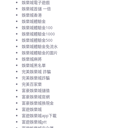
娛樂城電子遊戲
娛樂城首儲 一倍
娛樂城香港
娛樂城體驗金
娛樂城體驗金100
娛樂城體驗金1000
娛樂城體驗金500
娛樂城體驗金免流水
娛樂城體驗金的圖片
娛樂城麻將
娛樂城黑名單
完美娛樂城 詐騙
完美娛樂城詐騙
完美百家樂
富豪娛樂城儲值
富豪娛樂城官網
富豪娛樂城換現金
富遊娛樂城
富遊娛樂城app下載
富遊娛樂城ptt