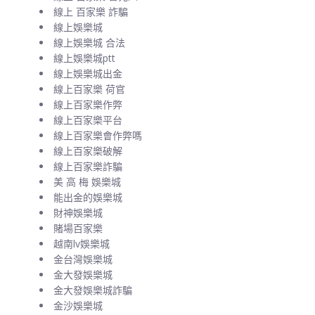
線上 百家樂 詐騙
線上娛樂城
線上娛樂城 合法
線上娛樂城ptt
線上娛樂城出金
線上百家樂 荷官
線上百家樂作弊
線上百家樂平台
線上百家樂會作弊嗎
線上百家樂破解
線上百家樂詐騙
美 高 梅 娛樂城
能出金的娛樂城
財神娛樂城
賭場百家樂
越南lv娛樂城
金台灣娛樂城
金大發娛樂城
金大發娛樂城詐騙
金沙娛樂城