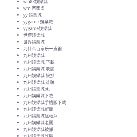
win88娛樂城
wm 百家樂
yy 娛樂城
yygame 娛樂城
yygame娛樂城
世博娛樂城
世界娛樂城
为什么百家乐一直输
九州娛樂城
九州娛樂城 下載
九州娛樂城 老闆
九州娛樂城 被抓
九州娛樂城 詐騙
九州娛樂城ptt
九州娛樂城下載
九州娛樂城手機版下載
九州娛樂城新聞
九州娛樂城租帳戶
九州娛樂城老闆
九州娛樂城被抓
九州娛樂城詐騙