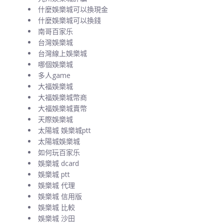
什麼娛樂城可以換現金
什麼娛樂城可以換錢
南哥百家乐
台灣娛樂城
台灣線上娛樂城
哪個娛樂城
多人game
大福娛樂城
大福娛樂城幣商
大福娛樂城賣幣
天際娛樂城
太陽城 娛樂城ptt
太陽城娛樂城
如何玩百家乐
娛樂城 dcard
娛樂城 ptt
娛樂城 代理
娛樂城 信用版
娛樂城 比較
娛樂城 沙田