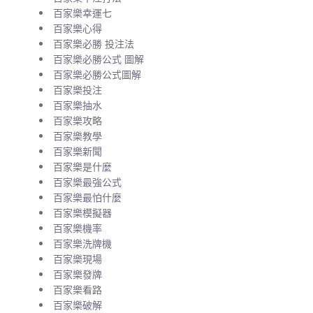
百家樂幸運七
百家樂心得
百家樂必勝 投注法
百家樂必勝公式 圖解
百家樂必勝公式圖解
百家樂投注
百家樂抽水
百家樂攻略
百家樂教學
百家樂新聞
百家樂是什麼
百家樂最強公式
百家樂最怕什麼
百家樂模擬器
百家樂機率
百家樂洗牌機
百家樂現場
百家樂發牌
百家樂看路
百家樂破解