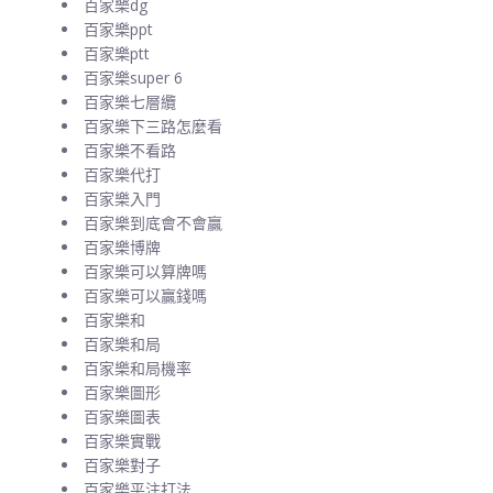
百家樂dg
百家樂ppt
百家樂ptt
百家樂super 6
百家樂七層纜
百家樂下三路怎麼看
百家樂不看路
百家樂代打
百家樂入門
百家樂到底會不會贏
百家樂博牌
百家樂可以算牌嗎
百家樂可以贏錢嗎
百家樂和
百家樂和局
百家樂和局機率
百家樂圖形
百家樂圖表
百家樂實戰
百家樂對子
百家樂平注打法