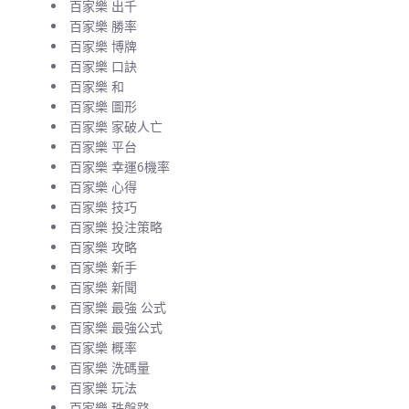
百家樂 出千
百家樂 勝率
百家樂 博牌
百家樂 口訣
百家樂 和
百家樂 圖形
百家樂 家破人亡
百家樂 平台
百家樂 幸運6機率
百家樂 心得
百家樂 技巧
百家樂 投注策略
百家樂 攻略
百家樂 新手
百家樂 新聞
百家樂 最強 公式
百家樂 最強公式
百家樂 概率
百家樂 洗碼量
百家樂 玩法
百家樂 珠盤路