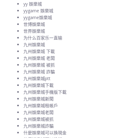
yy 娛樂城
yygame 娛樂城
yygame娛樂城
世博娛樂城
世界娛樂城
为什么百家乐一直输
九州娛樂城
九州娛樂城 下載
九州娛樂城 老闆
九州娛樂城 被抓
九州娛樂城 詐騙
九州娛樂城ptt
九州娛樂城下載
九州娛樂城手機版下載
九州娛樂城新聞
九州娛樂城租帳戶
九州娛樂城老闆
九州娛樂城被抓
九州娛樂城詐騙
什麼娛樂城可以換現金