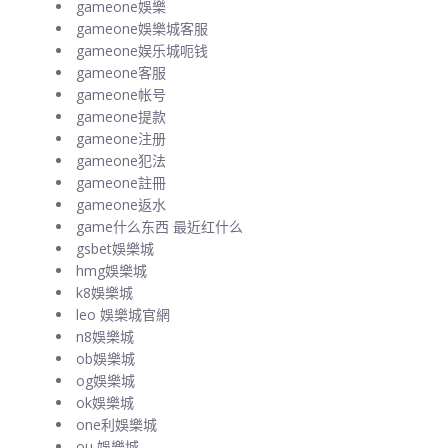
gameone娛樂
gameone娛樂城客服
gameone娱乐城呃钱
gameone客服
gameone帐号
gameone提款
gameone注册
gameone犯法
gameone註冊
gameone返水
game什么东西 最近红什么
gsbet娛樂城
hmg娛樂城
k8娛樂城
leo 娛樂城官網
n8娛樂城
ob娛樂城
og娛樂城
ok娛樂城
one利娛樂城
ou 娛樂城