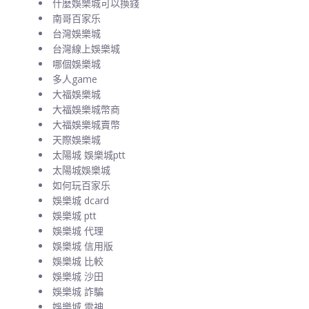
什麼娛樂城可以換錢
南哥百家乐
台灣娛樂城
台灣線上娛樂城
哪個娛樂城
多人game
大福娛樂城
大福娛樂城幣商
大福娛樂城賣幣
天際娛樂城
太陽城 娛樂城ptt
太陽城娛樂城
如何玩百家乐
娛樂城 dcard
娛樂城 ptt
娛樂城 代理
娛樂城 信用版
娛樂城 比較
娛樂城 沙田
娛樂城 詐騙
娛樂城 雷神