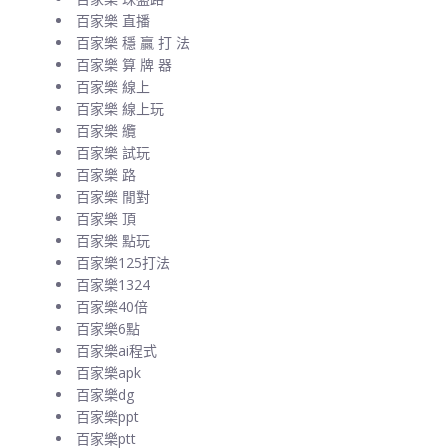
百家樂 直播
百家樂 穩 贏 打 法
百家樂 算 牌 器
百家樂 線上
百家樂 線上玩
百家樂 纜
百家樂 試玩
百家樂 路
百家樂 閒對
百家樂 頂
百家樂 點玩
百家樂125打法
百家樂1324
百家樂40倍
百家樂6點
百家樂ai程式
百家樂apk
百家樂dg
百家樂ppt
百家樂ptt