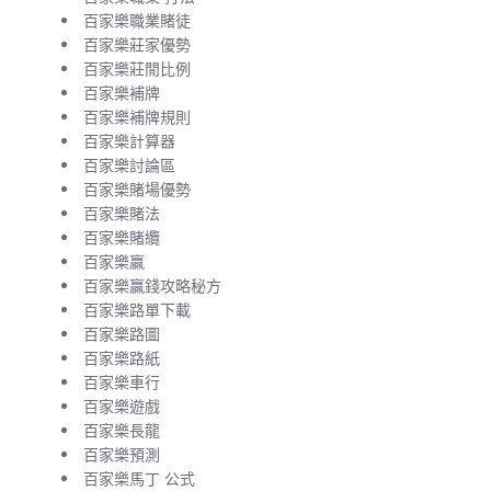
百家樂職業賭徒
百家樂莊家優勢
百家樂莊閒比例
百家樂補牌
百家樂補牌規則
百家樂計算器
百家樂討論區
百家樂賭場優勢
百家樂賭法
百家樂賭纜
百家樂贏
百家樂贏錢攻略秘方
百家樂路單下載
百家樂路圖
百家樂路紙
百家樂車行
百家樂遊戲
百家樂長龍
百家樂預測
百家樂馬丁 公式