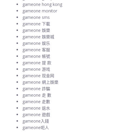
gameone hong kong
gameone monitor
gameone sms
gameone 下載
gameone 娛樂
gameone 娛樂城
gameone 娱乐
gameone 客服
gameone 帳號
gameone 提 款
gameone 游戏
gameone 现金网
gameone 網上娛樂
gameone 詐騙
gameone 走 數
gameone 走數
gameone 返水
gameone 遊戲
gameone入錢
gameone呃人