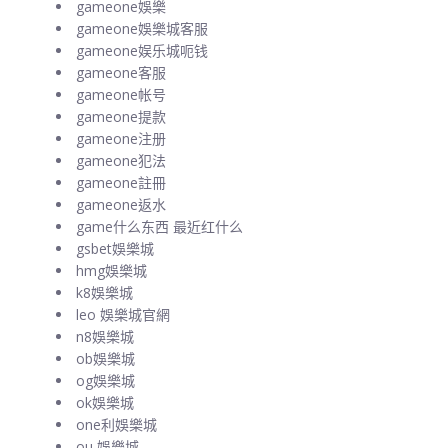
gameone娛樂
gameone娛樂城客服
gameone娱乐城呃钱
gameone客服
gameone帐号
gameone提款
gameone注册
gameone犯法
gameone註冊
gameone返水
game什么东西 最近红什么
gsbet娛樂城
hmg娛樂城
k8娛樂城
leo 娛樂城官網
n8娛樂城
ob娛樂城
og娛樂城
ok娛樂城
one利娛樂城
ou 娛樂城