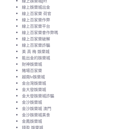
線上娛樂城ptt
線上娛樂城出金
線上百家樂 荷官
線上百家樂作弊
線上百家樂平台
線上百家樂會作弊嗎
線上百家樂破解
線上百家樂詐騙
美 高 梅 娛樂城
能出金的娛樂城
財神娛樂城
賭場百家樂
越南lv娛樂城
金台灣娛樂城
金大發娛樂城
金大發娛樂城詐騙
金沙娛樂城
金沙娛樂城 澳門
金沙娛樂城美食
金鳳娛樂城
錢盈 娛樂城