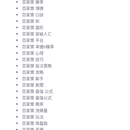
百家樂 勝率
百家樂 博牌
百家樂 口訣
百家樂 和
百家樂 圖形
百家樂 家破人亡
百家樂 平台
百家樂 幸運6機率
百家樂 心得
百家樂 技巧
百家樂 投注策略
百家樂 攻略
百家樂 新手
百家樂 新聞
百家樂 最強 公式
百家樂 最強公式
百家樂 概率
百家樂 洗碼量
百家樂 玩法
百家樂 珠盤路
百家樂 直播