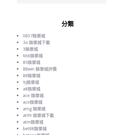
分類
0857娛樂城
3a 娛樂城下載
3娛樂城
666娛樂城
85娛樂城
88win 娛樂城評價
88娛樂城
9j娛樂城
a8娛樂城
ace 娛樂城
ace娛樂城
amg 娛樂城
at99 娛樂城下載
atm娛樂城
bet88娛樂城