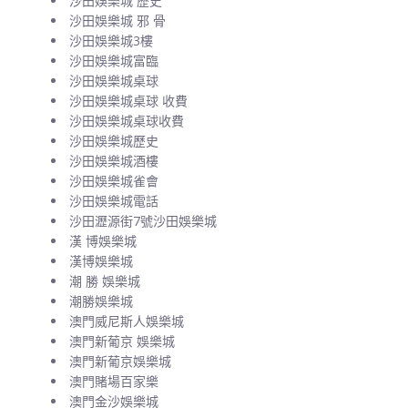
沙田娛樂城 歷史
沙田娛樂城 邪 骨
沙田娛樂城3樓
沙田娛樂城富臨
沙田娛樂城桌球
沙田娛樂城桌球 收費
沙田娛樂城桌球收費
沙田娛樂城歷史
沙田娛樂城酒樓
沙田娛樂城雀會
沙田娛樂城電話
沙田瀝源街7號沙田娛樂城
漢 博娛樂城
漢博娛樂城
潮 勝 娛樂城
潮勝娛樂城
澳門威尼斯人娛樂城
澳門新葡京 娛樂城
澳門新葡京娛樂城
澳門賭場百家樂
澳門金沙娛樂城