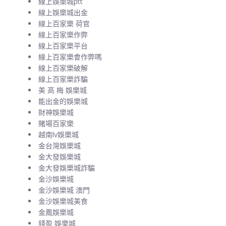
線上娛樂城ptt
線上娛樂城出金
線上百家樂 荷官
線上百家樂作弊
線上百家樂平台
線上百家樂會作弊嗎
線上百家樂破解
線上百家樂詐騙
美 高 梅 娛樂城
能出金的娛樂城
財神娛樂城
賭場百家樂
越南lv娛樂城
金台灣娛樂城
金大發娛樂城
金大發娛樂城詐騙
金沙娛樂城
金沙娛樂城 澳門
金沙娛樂城美食
金鳳娛樂城
錢盈 娛樂城