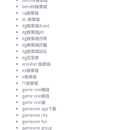
betone娛樂城
bets88娛樂城
cq娛樂城
dc 娛樂城
dg娛樂城dcard
dg娛樂城ptt
dg娛樂城作弊
dg娛樂城詐騙
dg娛樂城試玩
dg百家樂
emixbet 娛樂城
ex娛樂城
e娛樂城
f1娛樂城
game one賭錢
game one赌钱
game one骗
gameone app下載
gameone city
gameone fun
gameone group