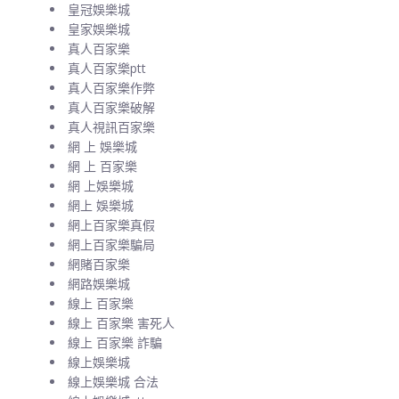
皇冠娛樂城
皇家娛樂城
真人百家樂
真人百家樂ptt
真人百家樂作弊
真人百家樂破解
真人視訊百家樂
網 上 娛樂城
網 上 百家樂
網 上娛樂城
網上 娛樂城
網上百家樂真假
網上百家樂騙局
網賭百家樂
網路娛樂城
線上 百家樂
線上 百家樂 害死人
線上 百家樂 詐騙
線上娛樂城
線上娛樂城 合法