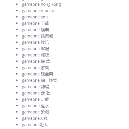
gameone hong kong
gameone monitor
gameone sms
gameone 下載
gameone 娛樂
gameone 娛樂城
gameone 娱乐
gameone 客服
gameone 帳號
gameone 提 款
gameone 游戏
gameone 现金网
gameone 網上娛樂
gameone 詐騙
gameone 走 數
gameone 走數
gameone 返水
gameone 遊戲
gameone入錢
gameone呃人