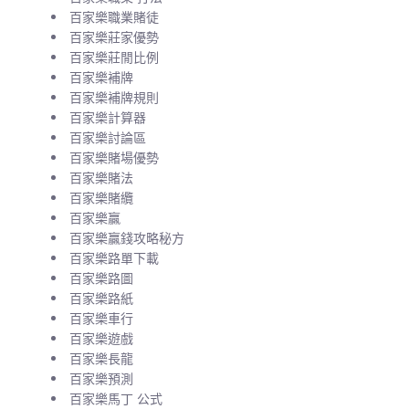
百家樂職業賭徒
百家樂莊家優勢
百家樂莊閒比例
百家樂補牌
百家樂補牌規則
百家樂計算器
百家樂討論區
百家樂賭場優勢
百家樂賭法
百家樂賭纜
百家樂贏
百家樂贏錢攻略秘方
百家樂路單下載
百家樂路圖
百家樂路紙
百家樂車行
百家樂遊戲
百家樂長龍
百家樂預測
百家樂馬丁 公式