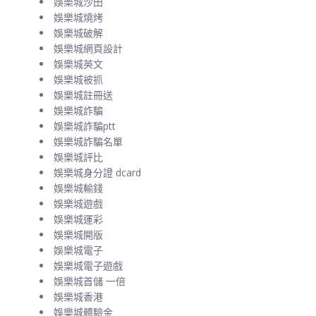
娛樂城沙田
娛樂城燒烤
娛樂城破解
娛樂城網頁設計
娛樂城英文
娛樂城被抓
娛樂城註冊送
娛樂城詐騙
娛樂城詐騙ptt
娛樂城詐騙名單
娛樂城評比
娛樂城身分證 dcard
娛樂城輸錢
娛樂城遊戲
娛樂城運彩
娛樂城開版
娛樂城電子
娛樂城電子遊戲
娛樂城首儲 一倍
娛樂城香港
娛樂城體驗金