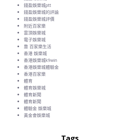
錢盈娛樂城ptt
錢盈娛樂城的評論
錢盈娛樂城評價
附近百家樂
雲頂娛樂城
電子娛樂城
靠 百家樂生活
香港 娛樂城
香港娛樂城k9win
香港娛樂城體驗金
香港百家樂
體育
體育娛樂城
體育新聞
體育新聞
體驗金 娛樂城
黃金會娛樂城
Tags