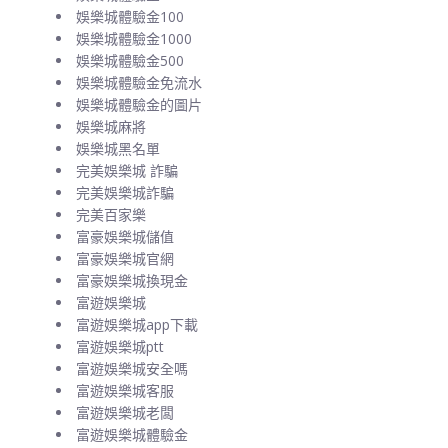
娛樂城體驗金100
娛樂城體驗金1000
娛樂城體驗金500
娛樂城體驗金免流水
娛樂城體驗金的圖片
娛樂城麻將
娛樂城黑名單
完美娛樂城 詐騙
完美娛樂城詐騙
完美百家樂
富豪娛樂城儲值
富豪娛樂城官網
富豪娛樂城換現金
富遊娛樂城
富遊娛樂城app下載
富遊娛樂城ptt
富遊娛樂城安全嗎
富遊娛樂城客服
富遊娛樂城老闆
富遊娛樂城體驗金