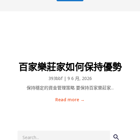
百家樂莊家如何保持優勢
393bbf | 9 6 月, 2026
保持穩定的資金管理策略 要保持百家樂莊家...
Read more →