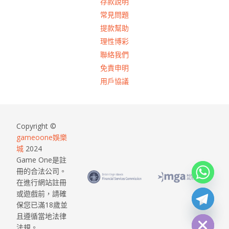
存款說明
常見問題
提款幫助
理性博彩
聯絡我們
免責申明
用戶協議
Copyright ©
gameoone娛樂
城
2024
Game One是註
冊的合法公司。
在進行網站註冊
或遊戲前，請確
保您已滿18歲並
Hide chaty
且遵循當地法律
法規。