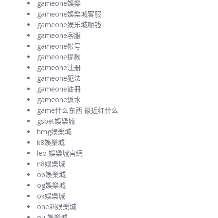
gameone娛樂
gameone娛樂城客服
gameone娱乐城呃钱
gameone客服
gameone帐号
gameone提款
gameone注册
gameone犯法
gameone註冊
gameone返水
game什么东西 最近红什么
gsbet娛樂城
hmg娛樂城
k8娛樂城
leo 娛樂城官網
n8娛樂城
ob娛樂城
og娛樂城
ok娛樂城
one利娛樂城
ou 娛樂城