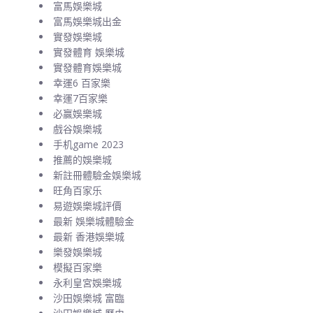
富馬娛樂城
富馬娛樂城出金
實發娛樂城
實發體育 娛樂城
實發體育娛樂城
幸運6 百家樂
幸運7百家樂
必贏娛樂城
戲谷娛樂城
手机game 2023
推薦的娛樂城
新註冊體驗金娛樂城
旺角百家乐
易遊娛樂城評價
最新 娛樂城體驗金
最新 香港娛樂城
樂發娛樂城
模擬百家樂
永利皇宮娛樂城
沙田娛樂城 富臨