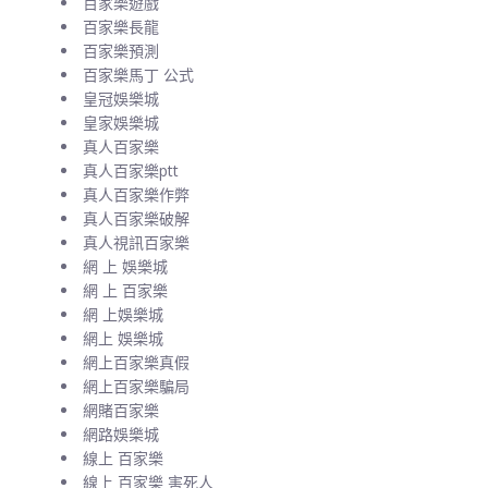
百家樂遊戲
百家樂長龍
百家樂預測
百家樂馬丁 公式
皇冠娛樂城
皇家娛樂城
真人百家樂
真人百家樂ptt
真人百家樂作弊
真人百家樂破解
真人視訊百家樂
網 上 娛樂城
網 上 百家樂
網 上娛樂城
網上 娛樂城
網上百家樂真假
網上百家樂騙局
網賭百家樂
網路娛樂城
線上 百家樂
線上 百家樂 害死人