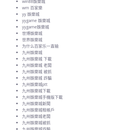
win88娛樂城
wm 百家樂
yy 娛樂城
yygame 娛樂城
yygame娛樂城
世博娛樂城
世界娛樂城
为什么百家乐一直输
九州娛樂城
九州娛樂城 下載
九州娛樂城 老闆
九州娛樂城 被抓
九州娛樂城 詐騙
九州娛樂城ptt
九州娛樂城下載
九州娛樂城手機版下載
九州娛樂城新聞
九州娛樂城租帳戶
九州娛樂城老闆
九州娛樂城被抓
九州娛樂城詐騙