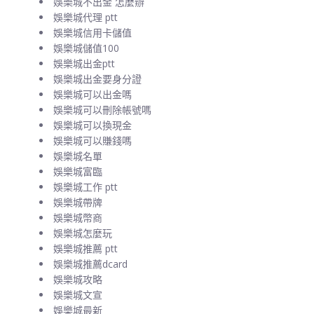
娛樂城不出金 怎麼辦
娛樂城代理 ptt
娛樂城信用卡儲值
娛樂城儲值100
娛樂城出金ptt
娛樂城出金要身分證
娛樂城可以出金嗎
娛樂城可以刪除帳號嗎
娛樂城可以換現金
娛樂城可以賺錢嗎
娛樂城名單
娛樂城富臨
娛樂城工作 ptt
娛樂城帶牌
娛樂城幣商
娛樂城怎麼玩
娛樂城推薦 ptt
娛樂城推薦dcard
娛樂城攻略
娛樂城文宣
娛樂城最新