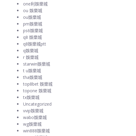
one利娛樂城
ou 娛樂城
ou娛樂城
pm娛樂城
ps6娛樂城
q8 娛樂城
q8娛樂城ptt
q娛樂城
r 娛樂城
starwin娛樂城
t u娛樂城
tha娛樂城
top8bet 娛樂城
topone 娛樂城
tx娛樂城
Uncategorized
vvip娛樂城
wabo娛樂城
wg娛樂城
win888娛樂城