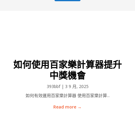
如何使用百家樂計算器提升
中獎機會
393bbf | 3 9 月, 2025
如何有效運用百家樂計算器 使用百家樂計算...
Read more →