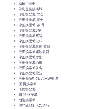
模擬百家樂
永利皇宮娛樂城
沙田娛樂城 富臨
沙田娛樂城 歷史
沙田娛樂城 邪 骨
沙田娛樂城3樓
沙田娛樂城富臨
沙田娛樂城桌球
沙田娛樂城桌球 收費
沙田娛樂城桌球收費
沙田娛樂城歷史
沙田娛樂城酒樓
沙田娛樂城雀會
沙田娛樂城電話
沙田瀝源街7號沙田娛樂城
漢 博娛樂城
漢博娛樂城
潮 勝 娛樂城
潮勝娛樂城
澳門威尼斯人娛樂城