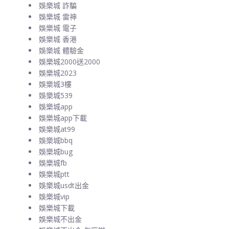
娛樂城 詐騙
娛樂城 雷神
娛樂城 電子
娛樂城 香港
娛樂城 體驗金
娛樂城2000送2000
娛樂城2023
娛樂城3樓
娛樂城539
娛樂城app
娛樂城app下載
娛樂城at99
娛樂城bbq
娛樂城bug
娛樂城fb
娛樂城ptt
娛樂城usdt出金
娛樂城vip
娛樂城下載
娛樂城不出金