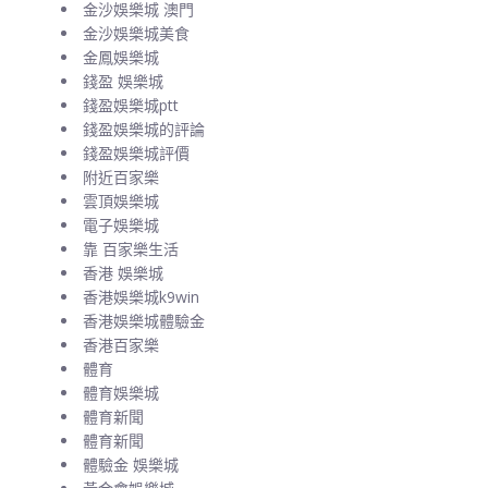
金沙娛樂城 澳門
金沙娛樂城美食
金鳳娛樂城
錢盈 娛樂城
錢盈娛樂城ptt
錢盈娛樂城的評論
錢盈娛樂城評價
附近百家樂
雲頂娛樂城
電子娛樂城
靠 百家樂生活
香港 娛樂城
香港娛樂城k9win
香港娛樂城體驗金
香港百家樂
體育
體育娛樂城
體育新聞
體育新聞
體驗金 娛樂城