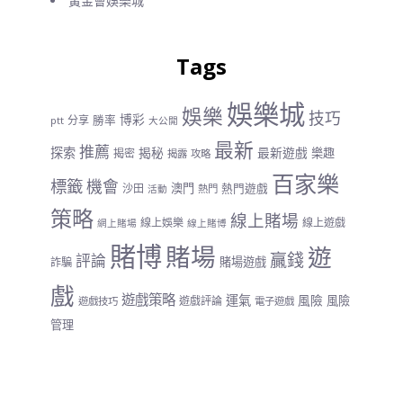
黃金會娛樂城
Tags
娛樂城
娛樂
技巧
博彩
勝率
分享
ptt
大公開
最新
推薦
探索
揭秘
最新遊戲
樂趣
揭密
揭露
攻略
百家樂
標籤
機會
澳門
熱門遊戲
沙田
熱門
活動
策略
線上賭場
線上娛樂
線上遊戲
網上賭場
線上賭博
賭博
賭場
遊
贏錢
評論
賭場遊戲
詐騙
戲
遊戲策略
運氣
風險
風險
遊戲評論
遊戲技巧
電子遊戲
管理