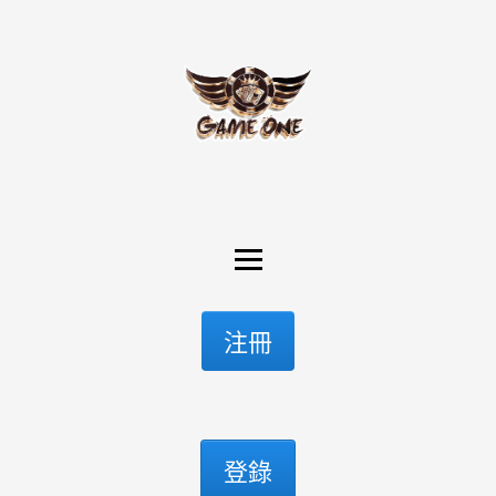
注冊
登錄