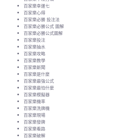
百家樂幸運七
百家樂心得
百家樂必勝 投注法
百家樂必勝公式 圖解
百家樂必勝公式圖解
百家樂投注
百家樂抽水
百家樂攻略
百家樂教學
百家樂新聞
百家樂是什麼
百家樂最強公式
百家樂最怕什麼
百家樂模擬器
百家樂機率
百家樂洗牌機
百家樂現場
百家樂發牌
百家樂看路
百家樂破解