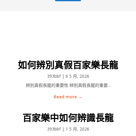
如何辨別真假百家樂長龍
393bbf | 6 5 月, 2026
辨別真假長龍的重要性 辨別真假長龍的重要...
Read more →
百家樂中如何辨識長龍
393bbf | 1 5 月, 2026