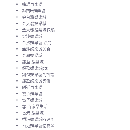
賭場百家樂
越南lv娛樂城
金台灣娛樂城
金大發娛樂城
金大發娛樂城詐騙
金沙娛樂城
金沙娛樂城 澳門
金沙娛樂城美食
金鳳娛樂城
錢盈 娛樂城
錢盈娛樂城ptt
錢盈娛樂城的評論
錢盈娛樂城評價
附近百家樂
雲頂娛樂城
電子娛樂城
靠 百家樂生活
香港 娛樂城
香港娛樂城k9win
香港娛樂城體驗金