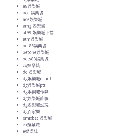
a8娛樂城
ace 娛樂城
ace娛樂城
amg 娛樂城
at99 娛樂城下載
atm娛樂城
bet88娛樂城
betone娛樂城
bets88娛樂城
cq娛樂城
dc 娛樂城
dg娛樂城dcard
dg娛樂城ptt
dg娛樂城作弊
dg娛樂城詐騙
dg娛樂城試玩
dg百家樂
emixbet 娛樂城
ex娛樂城
e娛樂城