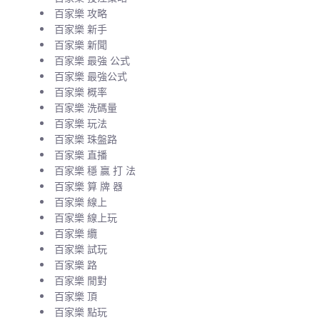
百家樂 攻略
百家樂 新手
百家樂 新聞
百家樂 最強 公式
百家樂 最強公式
百家樂 概率
百家樂 洗碼量
百家樂 玩法
百家樂 珠盤路
百家樂 直播
百家樂 穩 贏 打 法
百家樂 算 牌 器
百家樂 線上
百家樂 線上玩
百家樂 纜
百家樂 試玩
百家樂 路
百家樂 閒對
百家樂 頂
百家樂 點玩