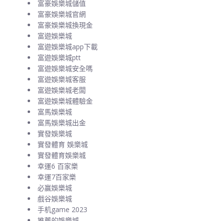
富豪娛樂城儲值
富豪娛樂城官網
富豪娛樂城換現金
富遊娛樂城
富遊娛樂城app下載
富遊娛樂城ptt
富遊娛樂城安全嗎
富遊娛樂城客服
富遊娛樂城老闆
富遊娛樂城體驗金
富馬娛樂城
富馬娛樂城出金
實發娛樂城
實發體育 娛樂城
實發體育娛樂城
幸運6 百家樂
幸運7百家樂
必贏娛樂城
戲谷娛樂城
手机game 2023
推薦的娛樂城