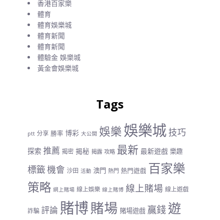
香港百家樂
體育
體育娛樂城
體育新聞
體育新聞
體驗金 娛樂城
黃金會娛樂城
Tags
娛樂城
娛樂
技巧
博彩
勝率
分享
ptt
大公開
最新
推薦
探索
揭秘
最新遊戲
樂趣
揭密
揭露
攻略
百家樂
標籤
機會
澳門
熱門遊戲
沙田
熱門
活動
策略
線上賭場
線上娛樂
線上遊戲
網上賭場
線上賭博
賭博
賭場
遊
贏錢
評論
賭場遊戲
詐騙