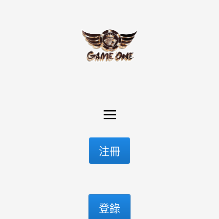
注冊
登錄