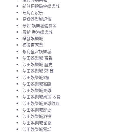
新註冊體驗金娛樂城
旺角百家乐
易遊娛樂城評價
最新 娛樂城體驗金
最新 香港娛樂城
樂發娛樂城
模擬百家樂
永利皇宮娛樂城
沙田娛樂城 富臨
沙田娛樂城 歷史
沙田娛樂城 邪 骨
沙田娛樂城3樓
沙田娛樂城富臨
沙田娛樂城桌球
沙田娛樂城桌球 收費
沙田娛樂城桌球收費
沙田娛樂城歷史
沙田娛樂城酒樓
沙田娛樂城雀會
沙田娛樂城電話