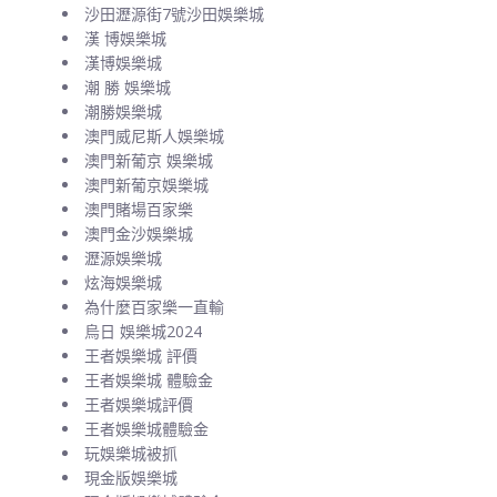
沙田瀝源街7號沙田娛樂城
漢 博娛樂城
漢博娛樂城
潮 勝 娛樂城
潮勝娛樂城
澳門威尼斯人娛樂城
澳門新葡京 娛樂城
澳門新葡京娛樂城
澳門賭場百家樂
澳門金沙娛樂城
瀝源娛樂城
炫海娛樂城
為什麼百家樂一直輸
烏日 娛樂城2024
王者娛樂城 評價
王者娛樂城 體驗金
王者娛樂城評價
王者娛樂城體驗金
玩娛樂城被抓
現金版娛樂城