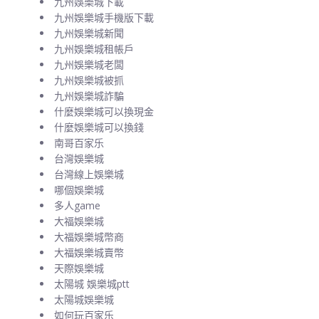
九州娛樂城下載
九州娛樂城手機版下載
九州娛樂城新聞
九州娛樂城租帳戶
九州娛樂城老闆
九州娛樂城被抓
九州娛樂城詐騙
什麼娛樂城可以換現金
什麼娛樂城可以換錢
南哥百家乐
台灣娛樂城
台灣線上娛樂城
哪個娛樂城
多人game
大福娛樂城
大福娛樂城幣商
大福娛樂城賣幣
天際娛樂城
太陽城 娛樂城ptt
太陽城娛樂城
如何玩百家乐