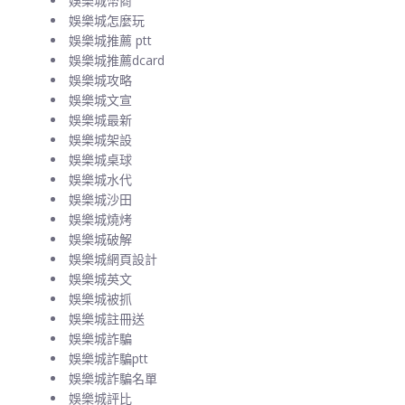
娛樂城幣商
娛樂城怎麼玩
娛樂城推薦 ptt
娛樂城推薦dcard
娛樂城攻略
娛樂城文宣
娛樂城最新
娛樂城架設
娛樂城桌球
娛樂城水代
娛樂城沙田
娛樂城燒烤
娛樂城破解
娛樂城網頁設計
娛樂城英文
娛樂城被抓
娛樂城註冊送
娛樂城詐騙
娛樂城詐騙ptt
娛樂城詐騙名單
娛樂城評比