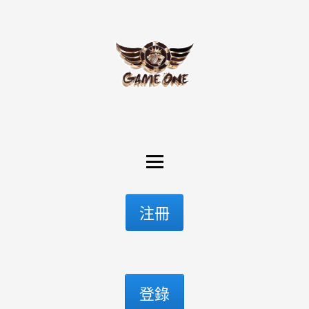
注冊
登錄