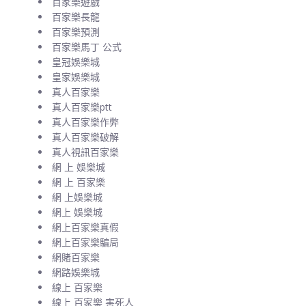
百家樂遊戲
百家樂長龍
百家樂預測
百家樂馬丁 公式
皇冠娛樂城
皇家娛樂城
真人百家樂
真人百家樂ptt
真人百家樂作弊
真人百家樂破解
真人視訊百家樂
網 上 娛樂城
網 上 百家樂
網 上娛樂城
網上 娛樂城
網上百家樂真假
網上百家樂騙局
網賭百家樂
網路娛樂城
線上 百家樂
線上 百家樂 害死人