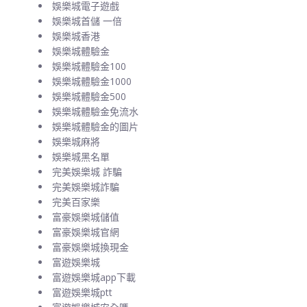
娛樂城電子遊戲
娛樂城首儲 一倍
娛樂城香港
娛樂城體驗金
娛樂城體驗金100
娛樂城體驗金1000
娛樂城體驗金500
娛樂城體驗金免流水
娛樂城體驗金的圖片
娛樂城麻將
娛樂城黑名單
完美娛樂城 詐騙
完美娛樂城詐騙
完美百家樂
富豪娛樂城儲值
富豪娛樂城官網
富豪娛樂城換現金
富遊娛樂城
富遊娛樂城app下載
富遊娛樂城ptt