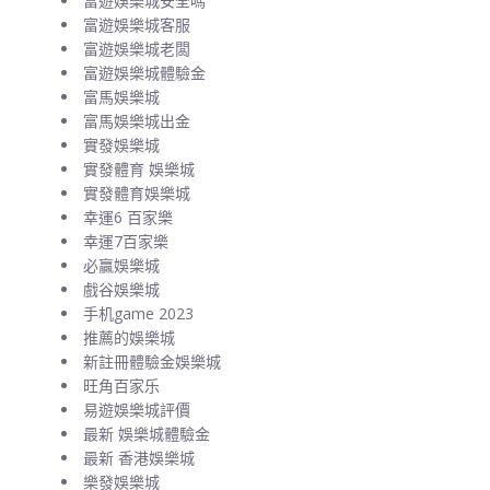
富遊娛樂城安全嗎
富遊娛樂城客服
富遊娛樂城老闆
富遊娛樂城體驗金
富馬娛樂城
富馬娛樂城出金
實發娛樂城
實發體育 娛樂城
實發體育娛樂城
幸運6 百家樂
幸運7百家樂
必贏娛樂城
戲谷娛樂城
手机game 2023
推薦的娛樂城
新註冊體驗金娛樂城
旺角百家乐
易遊娛樂城評價
最新 娛樂城體驗金
最新 香港娛樂城
樂發娛樂城