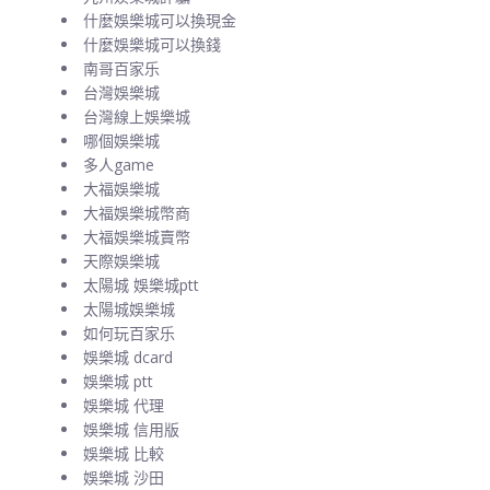
什麼娛樂城可以換現金
什麼娛樂城可以換錢
南哥百家乐
台灣娛樂城
台灣線上娛樂城
哪個娛樂城
多人game
大福娛樂城
大福娛樂城幣商
大福娛樂城賣幣
天際娛樂城
太陽城 娛樂城ptt
太陽城娛樂城
如何玩百家乐
娛樂城 dcard
娛樂城 ptt
娛樂城 代理
娛樂城 信用版
娛樂城 比較
娛樂城 沙田