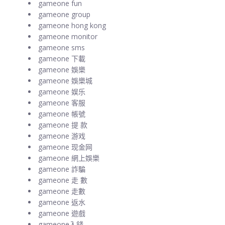
gameone fun
gameone group
gameone hong kong
gameone monitor
gameone sms
gameone 下載
gameone 娛樂
gameone 娛樂城
gameone 娱乐
gameone 客服
gameone 帳號
gameone 提 款
gameone 游戏
gameone 现金网
gameone 網上娛樂
gameone 詐騙
gameone 走 數
gameone 走數
gameone 返水
gameone 遊戲
gameone入錢