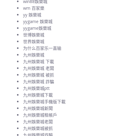
win88娛樂城
wm 百家樂
yy 娛樂城
yygame 娛樂城
yygame娛樂城
世博娛樂城
世界娛樂城
为什么百家乐一直输
九州娛樂城
九州娛樂城 下載
九州娛樂城 老闆
九州娛樂城 被抓
九州娛樂城 詐騙
九州娛樂城ptt
九州娛樂城下載
九州娛樂城手機版下載
九州娛樂城新聞
九州娛樂城租帳戶
九州娛樂城老闆
九州娛樂城被抓
九州娛樂城詐騙