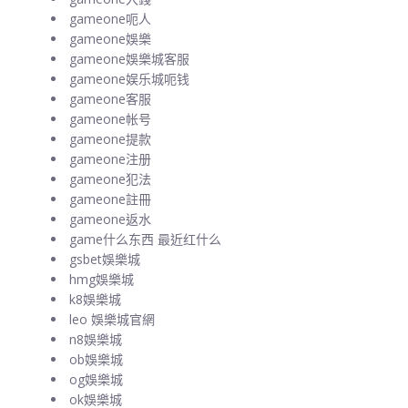
gameone呃人
gameone娛樂
gameone娛樂城客服
gameone娱乐城呃钱
gameone客服
gameone帐号
gameone提款
gameone注册
gameone犯法
gameone註冊
gameone返水
game什么东西 最近红什么
gsbet娛樂城
hmg娛樂城
k8娛樂城
leo 娛樂城官網
n8娛樂城
ob娛樂城
og娛樂城
ok娛樂城