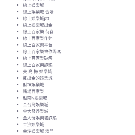
線上娛樂城
線上娛樂城 合法
線上娛樂城ptt
線上娛樂城出金
線上百家樂 荷官
線上百家樂作弊
線上百家樂平台
線上百家樂會作弊嗎
線上百家樂破解
線上百家樂詐騙
美 高 梅 娛樂城
能出金的娛樂城
財神娛樂城
賭場百家樂
越南lv娛樂城
金台灣娛樂城
金大發娛樂城
金大發娛樂城詐騙
金沙娛樂城
金沙娛樂城 澳門