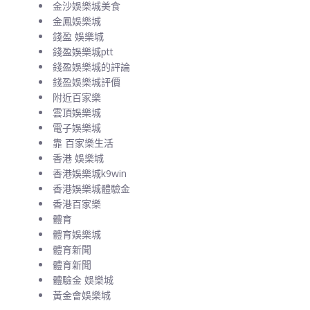
金沙娛樂城美食
金鳳娛樂城
錢盈 娛樂城
錢盈娛樂城ptt
錢盈娛樂城的評論
錢盈娛樂城評價
附近百家樂
雲頂娛樂城
電子娛樂城
靠 百家樂生活
香港 娛樂城
香港娛樂城k9win
香港娛樂城體驗金
香港百家樂
體育
體育娛樂城
體育新聞
體育新聞
體驗金 娛樂城
黃金會娛樂城