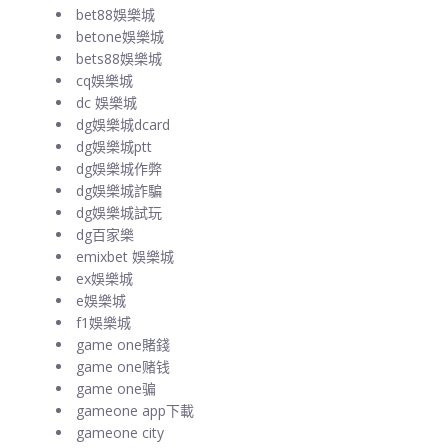
bet88娛樂城
betone娛樂城
bets88娛樂城
cq娛樂城
dc 娛樂城
dg娛樂城dcard
dg娛樂城ptt
dg娛樂城作弊
dg娛樂城詐騙
dg娛樂城試玩
dg百家樂
emixbet 娛樂城
ex娛樂城
e娛樂城
f1娛樂城
game one賭錢
game one赌钱
game one骗
gameone app下載
gameone city