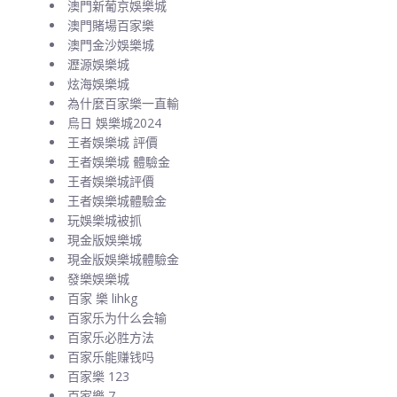
澳門新葡京娛樂城
澳門賭場百家樂
澳門金沙娛樂城
瀝源娛樂城
炫海娛樂城
為什麼百家樂一直輸
烏日 娛樂城2024
王者娛樂城 評價
王者娛樂城 體驗金
王者娛樂城評價
王者娛樂城體驗金
玩娛樂城被抓
現金版娛樂城
現金版娛樂城體驗金
發樂娛樂城
百家 樂 lihkg
百家乐为什么会输
百家乐必胜方法
百家乐能赚钱吗
百家樂 123
百家樂 7