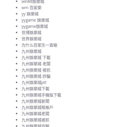
win88娛樂城
wm 百家樂
yy 娛樂城
yygame 娛樂城
yygame娛樂城
世博娛樂城
世界娛樂城
为什么百家乐一直输
九州娛樂城
九州娛樂城 下載
九州娛樂城 老闆
九州娛樂城 被抓
九州娛樂城 詐騙
九州娛樂城ptt
九州娛樂城下載
九州娛樂城手機版下載
九州娛樂城新聞
九州娛樂城租帳戶
九州娛樂城老闆
九州娛樂城被抓
九州娛樂城詐騙