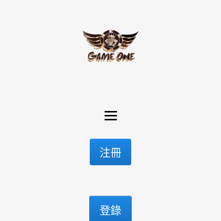
注冊
登錄