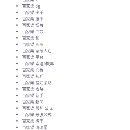
百家樂 dg
百家樂 出千
百家樂 勝率
百家樂 博牌
百家樂 口訣
百家樂 和
百家樂 圖形
百家樂 家破人亡
百家樂 平台
百家樂 幸運6機率
百家樂 心得
百家樂 技巧
百家樂 投注策略
百家樂 攻略
百家樂 新手
百家樂 新聞
百家樂 最強 公式
百家樂 最強公式
百家樂 概率
百家樂 洗碼量