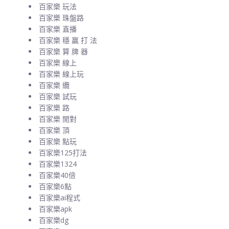
百家樂 玩法
百家樂 珠盤路
百家樂 直播
百家樂 穩 贏 打 法
百家樂 算 牌 器
百家樂 線上
百家樂 線上玩
百家樂 纜
百家樂 試玩
百家樂 路
百家樂 閒對
百家樂 頂
百家樂 點玩
百家樂125打法
百家樂1324
百家樂40倍
百家樂6點
百家樂ai程式
百家樂apk
百家樂dg