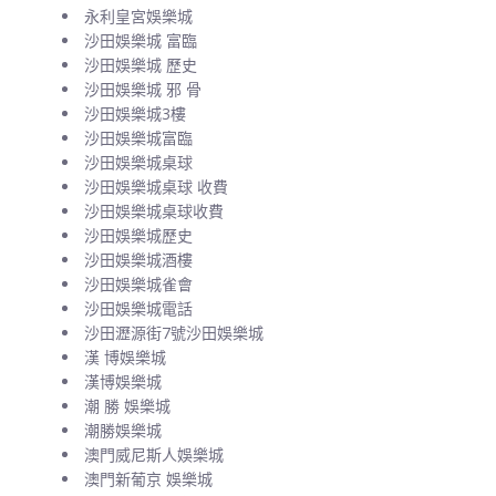
永利皇宮娛樂城
沙田娛樂城 富臨
沙田娛樂城 歷史
沙田娛樂城 邪 骨
沙田娛樂城3樓
沙田娛樂城富臨
沙田娛樂城桌球
沙田娛樂城桌球 收費
沙田娛樂城桌球收費
沙田娛樂城歷史
沙田娛樂城酒樓
沙田娛樂城雀會
沙田娛樂城電話
沙田瀝源街7號沙田娛樂城
漢 博娛樂城
漢博娛樂城
潮 勝 娛樂城
潮勝娛樂城
澳門威尼斯人娛樂城
澳門新葡京 娛樂城