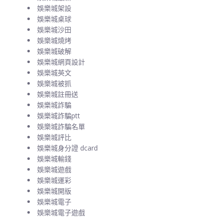
娛樂城架設
娛樂城桌球
娛樂城沙田
娛樂城燒烤
娛樂城破解
娛樂城網頁設計
娛樂城英文
娛樂城被抓
娛樂城註冊送
娛樂城詐騙
娛樂城詐騙ptt
娛樂城詐騙名單
娛樂城評比
娛樂城身分證 dcard
娛樂城輸錢
娛樂城遊戲
娛樂城運彩
娛樂城開版
娛樂城電子
娛樂城電子遊戲