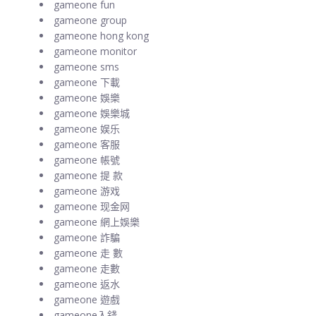
gameone fun
gameone group
gameone hong kong
gameone monitor
gameone sms
gameone 下載
gameone 娛樂
gameone 娛樂城
gameone 娱乐
gameone 客服
gameone 帳號
gameone 提 款
gameone 游戏
gameone 现金网
gameone 網上娛樂
gameone 詐騙
gameone 走 數
gameone 走數
gameone 返水
gameone 遊戲
gameone入錢