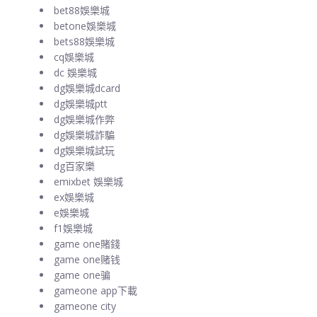
bet88娛樂城
betone娛樂城
bets88娛樂城
cq娛樂城
dc 娛樂城
dg娛樂城dcard
dg娛樂城ptt
dg娛樂城作弊
dg娛樂城詐騙
dg娛樂城試玩
dg百家樂
emixbet 娛樂城
ex娛樂城
e娛樂城
f1娛樂城
game one賭錢
game one赌钱
game one骗
gameone app下載
gameone city