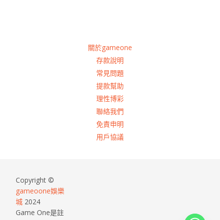
關於gameone
存款說明
常見問題
提款幫助
理性博彩
聯絡我們
免責申明
用戶協議
Copyright ©
gameoone娛樂
城
2024
Game One是註