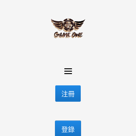
注冊
登錄