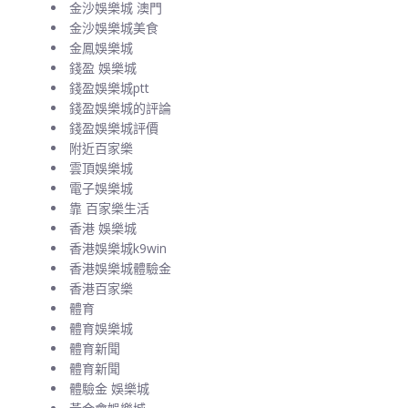
金沙娛樂城 澳門
金沙娛樂城美食
金鳳娛樂城
錢盈 娛樂城
錢盈娛樂城ptt
錢盈娛樂城的評論
錢盈娛樂城評價
附近百家樂
雲頂娛樂城
電子娛樂城
靠 百家樂生活
香港 娛樂城
香港娛樂城k9win
香港娛樂城體驗金
香港百家樂
體育
體育娛樂城
體育新聞
體育新聞
體驗金 娛樂城