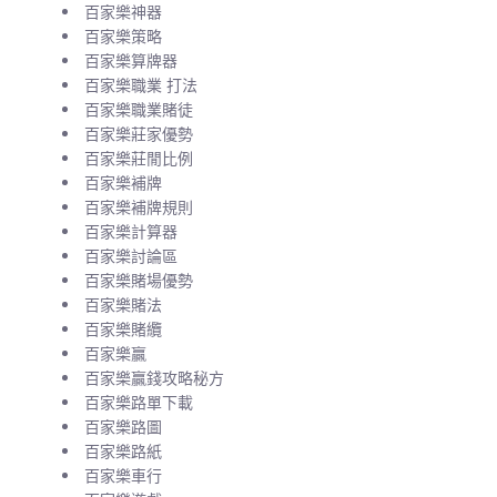
百家樂神器
百家樂策略
百家樂算牌器
百家樂職業 打法
百家樂職業賭徒
百家樂莊家優勢
百家樂莊閒比例
百家樂補牌
百家樂補牌規則
百家樂計算器
百家樂討論區
百家樂賭場優勢
百家樂賭法
百家樂賭纜
百家樂贏
百家樂贏錢攻略秘方
百家樂路單下載
百家樂路圖
百家樂路紙
百家樂車行