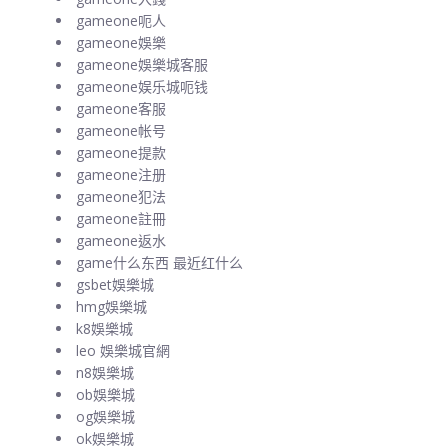
gameone呃人
gameone娛樂
gameone娛樂城客服
gameone娱乐城呃钱
gameone客服
gameone帐号
gameone提款
gameone注册
gameone犯法
gameone註冊
gameone返水
game什么东西 最近红什么
gsbet娛樂城
hmg娛樂城
k8娛樂城
leo 娛樂城官網
n8娛樂城
ob娛樂城
og娛樂城
ok娛樂城