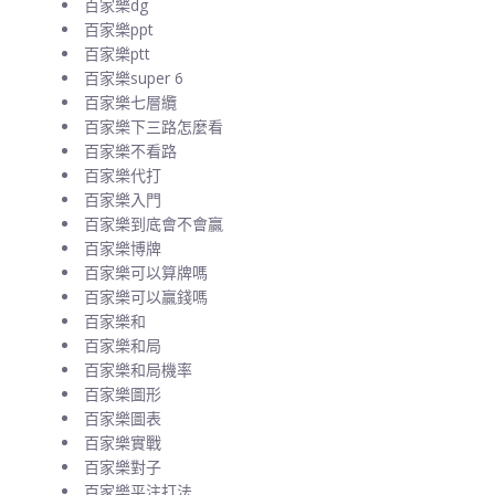
百家樂dg
百家樂ppt
百家樂ptt
百家樂super 6
百家樂七層纜
百家樂下三路怎麼看
百家樂不看路
百家樂代打
百家樂入門
百家樂到底會不會贏
百家樂博牌
百家樂可以算牌嗎
百家樂可以贏錢嗎
百家樂和
百家樂和局
百家樂和局機率
百家樂圖形
百家樂圖表
百家樂實戰
百家樂對子
百家樂平注打法