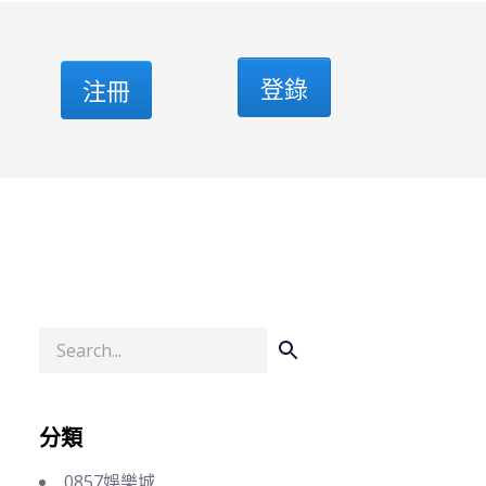
登錄
注冊
分類
0857娛樂城