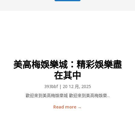
美高梅娛樂城：精彩娛樂盡
在其中
393bbf | 20 12 月, 2025
歡迎來到美高梅娛樂城 歡迎來到美高梅娛樂...
Read more →