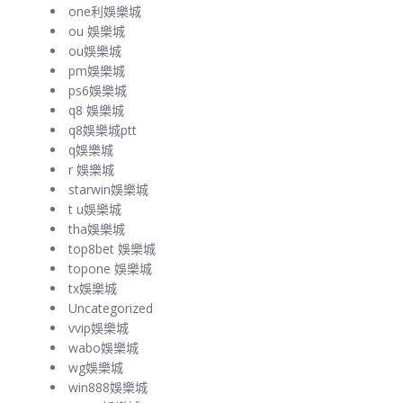
one利娛樂城
ou 娛樂城
ou娛樂城
pm娛樂城
ps6娛樂城
q8 娛樂城
q8娛樂城ptt
q娛樂城
r 娛樂城
starwin娛樂城
t u娛樂城
tha娛樂城
top8bet 娛樂城
topone 娛樂城
tx娛樂城
Uncategorized
vvip娛樂城
wabo娛樂城
wg娛樂城
win888娛樂城