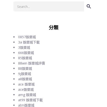
分類
0857娛樂城
3a 娛樂城下載
3娛樂城
666娛樂城
85娛樂城
88win 娛樂城評價
88娛樂城
9j娛樂城
a8娛樂城
ace 娛樂城
ace娛樂城
amg 娛樂城
at99 娛樂城下載
atm娛樂城