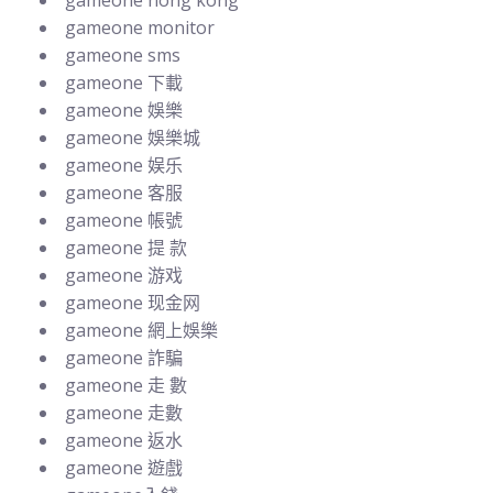
gameone hong kong
gameone monitor
gameone sms
gameone 下載
gameone 娛樂
gameone 娛樂城
gameone 娱乐
gameone 客服
gameone 帳號
gameone 提 款
gameone 游戏
gameone 现金网
gameone 網上娛樂
gameone 詐騙
gameone 走 數
gameone 走數
gameone 返水
gameone 遊戲