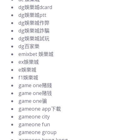
dg娛樂城dcard
dg娛樂城ptt
dg娛樂城作弊
dg娛樂城詐騙
dg娛樂城試玩
dg百家樂
emixbet 娛樂城
ex娛樂城
e娛樂城
f1娛樂城
game one賭錢
game one赌钱
game one骗
gameone app下載
gameone city
gameone fun
gameone group