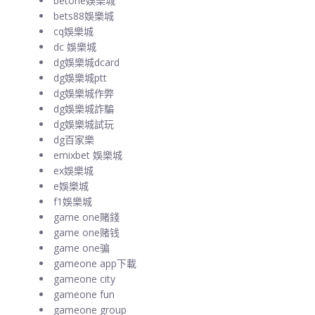
betone娛樂城
bets88娛樂城
cq娛樂城
dc 娛樂城
dg娛樂城dcard
dg娛樂城ptt
dg娛樂城作弊
dg娛樂城詐騙
dg娛樂城試玩
dg百家樂
emixbet 娛樂城
ex娛樂城
e娛樂城
f1娛樂城
game one賭錢
game one赌钱
game one骗
gameone app下載
gameone city
gameone fun
gameone group