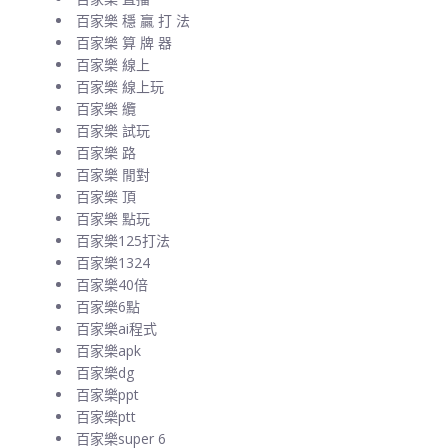
百家樂 穩 贏 打 法
百家樂 算 牌 器
百家樂 線上
百家樂 線上玩
百家樂 纜
百家樂 試玩
百家樂 路
百家樂 閒對
百家樂 頂
百家樂 點玩
百家樂125打法
百家樂1324
百家樂40倍
百家樂6點
百家樂ai程式
百家樂apk
百家樂dg
百家樂ppt
百家樂ptt
百家樂super 6