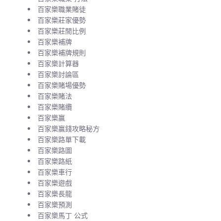
百家樂職業賭徒
百家樂莊家優勢
百家樂莊閒比例
百家樂補牌
百家樂補牌規則
百家樂計算器
百家樂討論區
百家樂賭場優勢
百家樂賭法
百家樂賭纜
百家樂贏
百家樂贏錢攻略秘方
百家樂路單下載
百家樂路圖
百家樂路紙
百家樂車行
百家樂遊戲
百家樂長龍
百家樂預測
百家樂馬丁 公式