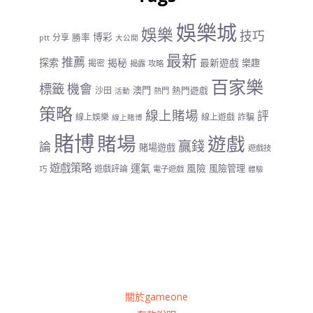
娛樂城
娛樂
技巧
博彩
勝率
分享
ptt
大公開
最新
推薦
探索
揭秘
最新遊戲
樂趣
揭密
揭露
攻略
百家樂
標籤
機會
澳門
熱門遊戲
沙田
熱門
活動
策略
線上賭場
評
線上娛樂
線上遊戲
詐騙
線上賭博
賭博
賭場
遊戲
贏錢
論
賭場遊戲
遊戲技
遊戲策略
運氣
風險
風險管理
遊戲評論
巧
電子遊戲
體驗
關於gameone