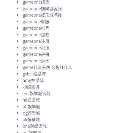
gameone娛樂
gameone娛樂城客服
gameone娱乐城呃钱
gameone客服
gameone帐号
gameone提款
gameone注册
gameone犯法
gameone註冊
gameone返水
game什么东西 最近红什么
gsbet娛樂城
hmg娛樂城
k8娛樂城
leo 娛樂城官網
n8娛樂城
ob娛樂城
og娛樂城
ok娛樂城
one利娛樂城
ou 娛樂城