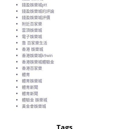
錢盈娛樂城ptt
錢盈娛樂城的評論
錢盈娛樂城評價
附近百家樂
雲頂娛樂城
電子娛樂城
靠 百家樂生活
香港 娛樂城
香港娛樂城k9win
香港娛樂城體驗金
香港百家樂
體育
體育娛樂城
體育新聞
體育新聞
體驗金 娛樂城
黃金會娛樂城
Tags