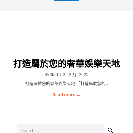
打造屬於您的奢華娛樂天地
393bbf | 26 2 月, 2025
打造屬於您的奢華娛樂天地 「打造屬於您的...
Read more →