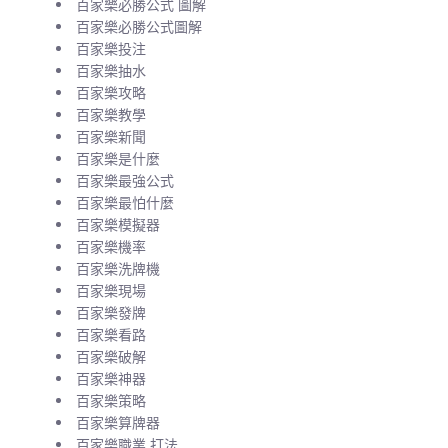
百家樂必勝公式 圖解
百家樂必勝公式圖解
百家樂投注
百家樂抽水
百家樂攻略
百家樂教學
百家樂新聞
百家樂是什麼
百家樂最強公式
百家樂最怕什麼
百家樂模擬器
百家樂機率
百家樂洗牌機
百家樂現場
百家樂發牌
百家樂看路
百家樂破解
百家樂神器
百家樂策略
百家樂算牌器
百家樂職業 打法