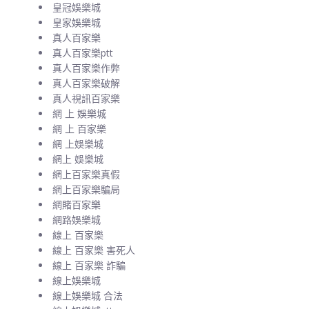
皇冠娛樂城
皇家娛樂城
真人百家樂
真人百家樂ptt
真人百家樂作弊
真人百家樂破解
真人視訊百家樂
網 上 娛樂城
網 上 百家樂
網 上娛樂城
網上 娛樂城
網上百家樂真假
網上百家樂騙局
網賭百家樂
網路娛樂城
線上 百家樂
線上 百家樂 害死人
線上 百家樂 詐騙
線上娛樂城
線上娛樂城 合法