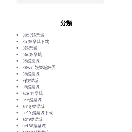
分類
0857娛樂城
3a 娛樂城下載
3娛樂城
666娛樂城
85娛樂城
88win 娛樂城評價
88娛樂城
9j娛樂城
a8娛樂城
ace 娛樂城
ace娛樂城
amg 娛樂城
at99 娛樂城下載
atm娛樂城
bet88娛樂城