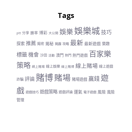
Tags
娛樂城
娛樂
技巧
博彩
勝率
分享
ptt
大公開
最新
推薦
探索
揭秘
最新遊戲
樂趣
揭密
揭露
攻略
百家樂
標籤
機會
澳門
熱門遊戲
沙田
熱門
活動
策略
線上賭場
線上娛樂
線上遊戲
網上賭場
線上賭博
賭博
賭場
遊
贏錢
評論
賭場遊戲
詐騙
戲
遊戲策略
運氣
風險
風險
遊戲評論
遊戲技巧
電子遊戲
管理