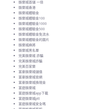
娛樂城首儲 一倍
娛樂城香港
娛樂城體驗金
娛樂城體驗金100
娛樂城體驗金1000
娛樂城體驗金500
娛樂城體驗金免流水
娛樂城體驗金的圖片
娛樂城麻將
娛樂城黑名單
完美娛樂城 詐騙
完美娛樂城詐騙
完美百家樂
富豪娛樂城儲值
富豪娛樂城官網
富豪娛樂城換現金
富遊娛樂城
富遊娛樂城app下載
富遊娛樂城ptt
富遊娛樂城安全嗎