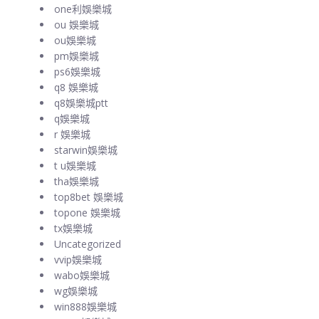
one利娛樂城
ou 娛樂城
ou娛樂城
pm娛樂城
ps6娛樂城
q8 娛樂城
q8娛樂城ptt
q娛樂城
r 娛樂城
starwin娛樂城
t u娛樂城
tha娛樂城
top8bet 娛樂城
topone 娛樂城
tx娛樂城
Uncategorized
vvip娛樂城
wabo娛樂城
wg娛樂城
win888娛樂城