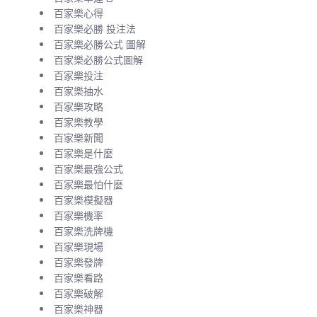
百家樂心得
百家樂必勝 投注法
百家樂必勝公式 圖解
百家樂必勝公式圖解
百家樂投注
百家樂抽水
百家樂攻略
百家樂教學
百家樂新聞
百家樂是什麼
百家樂最強公式
百家樂最怕什麼
百家樂模擬器
百家樂機率
百家樂洗牌機
百家樂現場
百家樂發牌
百家樂看路
百家樂破解
百家樂神器