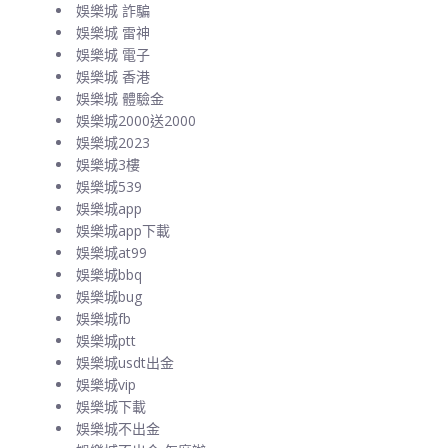
娛樂城 詐騙
娛樂城 雷神
娛樂城 電子
娛樂城 香港
娛樂城 體驗金
娛樂城2000送2000
娛樂城2023
娛樂城3樓
娛樂城539
娛樂城app
娛樂城app下載
娛樂城at99
娛樂城bbq
娛樂城bug
娛樂城fb
娛樂城ptt
娛樂城usdt出金
娛樂城vip
娛樂城下載
娛樂城不出金