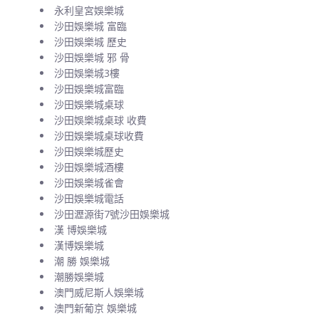
永利皇宮娛樂城
沙田娛樂城 富臨
沙田娛樂城 歷史
沙田娛樂城 邪 骨
沙田娛樂城3樓
沙田娛樂城富臨
沙田娛樂城桌球
沙田娛樂城桌球 收費
沙田娛樂城桌球收費
沙田娛樂城歷史
沙田娛樂城酒樓
沙田娛樂城雀會
沙田娛樂城電話
沙田瀝源街7號沙田娛樂城
漢 博娛樂城
漢博娛樂城
潮 勝 娛樂城
潮勝娛樂城
澳門威尼斯人娛樂城
澳門新葡京 娛樂城