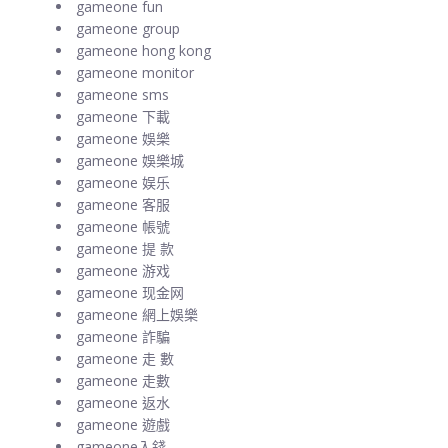
gameone fun
gameone group
gameone hong kong
gameone monitor
gameone sms
gameone 下載
gameone 娛樂
gameone 娛樂城
gameone 娱乐
gameone 客服
gameone 帳號
gameone 提 款
gameone 游戏
gameone 现金网
gameone 網上娛樂
gameone 詐騙
gameone 走 數
gameone 走數
gameone 返水
gameone 遊戲
gameone入錢