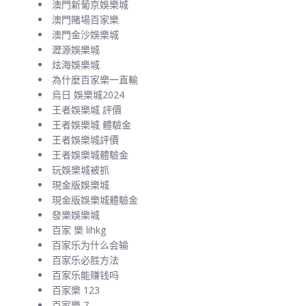
澳門新葡京娛樂城
澳門賭場百家樂
澳門金沙娛樂城
瀝源娛樂城
炫海娛樂城
為什麼百家樂一直輸
烏日 娛樂城2024
王者娛樂城 評價
王者娛樂城 體驗金
王者娛樂城評價
王者娛樂城體驗金
玩娛樂城被抓
現金版娛樂城
現金版娛樂城體驗金
發樂娛樂城
百家 樂 lihkg
百家乐为什么会输
百家乐必胜方法
百家乐能赚钱吗
百家樂 123
百家樂 7