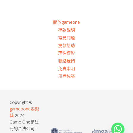
關於gameone
存款說明
常見問題
提款幫助
理性博彩
聯絡我們
免責申明
用戶協議
Copyright ©
gameoone娛樂
城
2024
Game One是註
冊的合法公司。