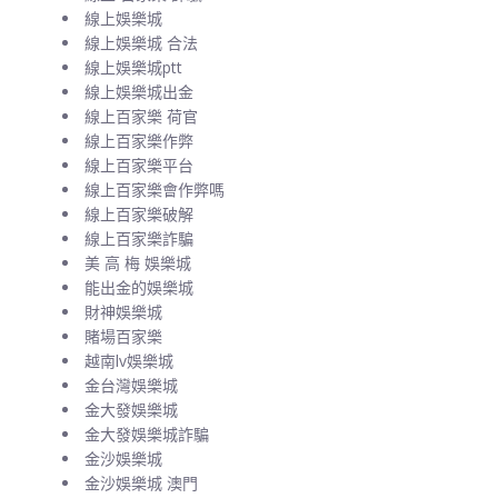
線上娛樂城
線上娛樂城 合法
線上娛樂城ptt
線上娛樂城出金
線上百家樂 荷官
線上百家樂作弊
線上百家樂平台
線上百家樂會作弊嗎
線上百家樂破解
線上百家樂詐騙
美 高 梅 娛樂城
能出金的娛樂城
財神娛樂城
賭場百家樂
越南lv娛樂城
金台灣娛樂城
金大發娛樂城
金大發娛樂城詐騙
金沙娛樂城
金沙娛樂城 澳門