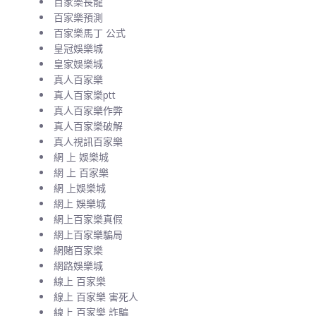
百家樂長龍
百家樂預測
百家樂馬丁 公式
皇冠娛樂城
皇家娛樂城
真人百家樂
真人百家樂ptt
真人百家樂作弊
真人百家樂破解
真人視訊百家樂
網 上 娛樂城
網 上 百家樂
網 上娛樂城
網上 娛樂城
網上百家樂真假
網上百家樂騙局
網賭百家樂
網路娛樂城
線上 百家樂
線上 百家樂 害死人
線上 百家樂 詐騙