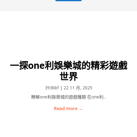
一探one利娛樂城的精彩遊戲
世界
393bbf | 22 11 月, 2025
瞭解one利娛樂城的遊戲種類 在one利...
Read more →