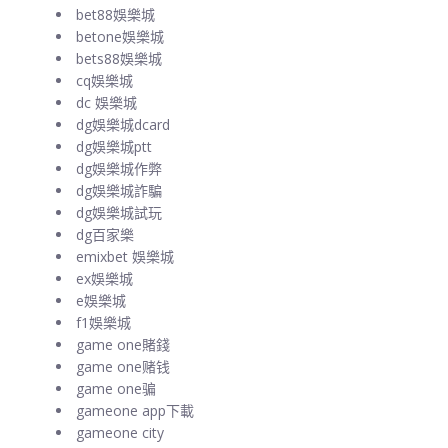
bet88娛樂城
betone娛樂城
bets88娛樂城
cq娛樂城
dc 娛樂城
dg娛樂城dcard
dg娛樂城ptt
dg娛樂城作弊
dg娛樂城詐騙
dg娛樂城試玩
dg百家樂
emixbet 娛樂城
ex娛樂城
e娛樂城
f1娛樂城
game one賭錢
game one赌钱
game one骗
gameone app下載
gameone city