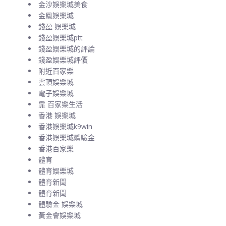
金沙娛樂城美食
金鳳娛樂城
錢盈 娛樂城
錢盈娛樂城ptt
錢盈娛樂城的評論
錢盈娛樂城評價
附近百家樂
雲頂娛樂城
電子娛樂城
靠 百家樂生活
香港 娛樂城
香港娛樂城k9win
香港娛樂城體驗金
香港百家樂
體育
體育娛樂城
體育新聞
體育新聞
體驗金 娛樂城
黃金會娛樂城