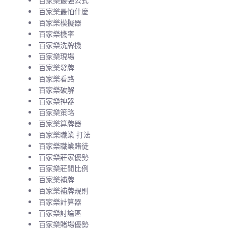
百家樂最強公式
百家樂最怕什麼
百家樂模擬器
百家樂機率
百家樂洗牌機
百家樂現場
百家樂發牌
百家樂看路
百家樂破解
百家樂神器
百家樂策略
百家樂算牌器
百家樂職業 打法
百家樂職業賭徒
百家樂莊家優勢
百家樂莊閒比例
百家樂補牌
百家樂補牌規則
百家樂計算器
百家樂討論區
百家樂賭場優勢