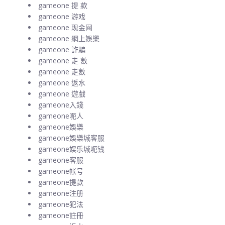
gameone 提 款
gameone 游戏
gameone 现金网
gameone 網上娛樂
gameone 詐騙
gameone 走 數
gameone 走數
gameone 返水
gameone 遊戲
gameone入錢
gameone呃人
gameone娛樂
gameone娛樂城客服
gameone娱乐城呃钱
gameone客服
gameone帐号
gameone提款
gameone注册
gameone犯法
gameone註冊