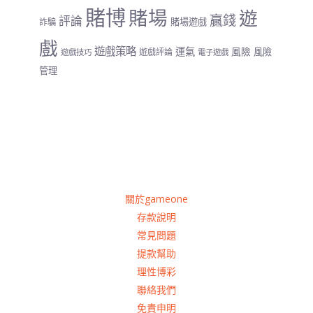
賭博
賭場
遊
贏錢
評論
賭場遊戲
詐騙
戲
遊戲策略
運氣
風險
風險
遊戲評論
遊戲技巧
電子遊戲
管理
關於gameone
存款說明
常見問題
提款幫助
理性博彩
聯絡我們
免責申明