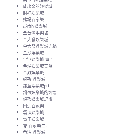
能出金的娛樂城
財神娛樂城
賭場百家樂
越南lv娛樂城
金台灣娛樂城
金大發娛樂城
金大發娛樂城詐騙
金沙娛樂城
金沙娛樂城 澳門
金沙娛樂城美食
金鳳娛樂城
錢盈 娛樂城
錢盈娛樂城ptt
錢盈娛樂城的評論
錢盈娛樂城評價
附近百家樂
雲頂娛樂城
電子娛樂城
靠 百家樂生活
香港 娛樂城