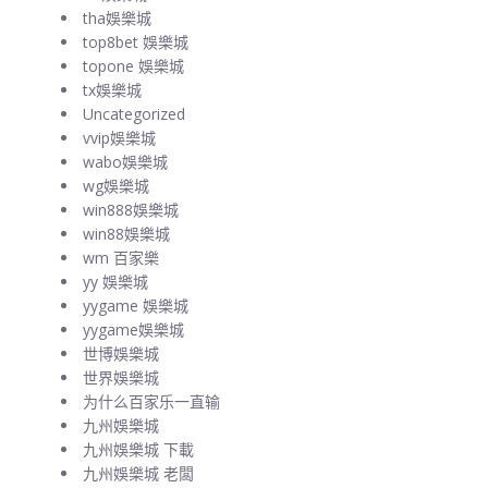
tha娛樂城
top8bet 娛樂城
topone 娛樂城
tx娛樂城
Uncategorized
vvip娛樂城
wabo娛樂城
wg娛樂城
win888娛樂城
win88娛樂城
wm 百家樂
yy 娛樂城
yygame 娛樂城
yygame娛樂城
世博娛樂城
世界娛樂城
为什么百家乐一直输
九州娛樂城
九州娛樂城 下載
九州娛樂城 老闆