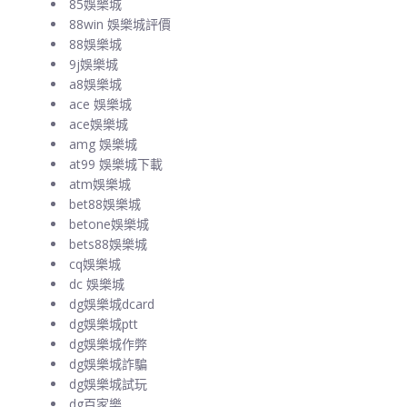
85娛樂城
88win 娛樂城評價
88娛樂城
9j娛樂城
a8娛樂城
ace 娛樂城
ace娛樂城
amg 娛樂城
at99 娛樂城下載
atm娛樂城
bet88娛樂城
betone娛樂城
bets88娛樂城
cq娛樂城
dc 娛樂城
dg娛樂城dcard
dg娛樂城ptt
dg娛樂城作弊
dg娛樂城詐騙
dg娛樂城試玩
dg百家樂