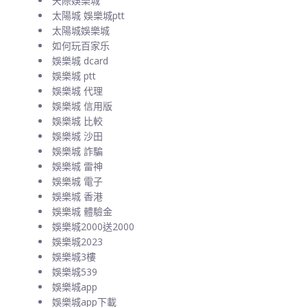
天際娛樂城
太陽城 娛樂城ptt
太陽城娛樂城
如何玩百家乐
娛樂城 dcard
娛樂城 ptt
娛樂城 代理
娛樂城 信用版
娛樂城 比較
娛樂城 沙田
娛樂城 詐騙
娛樂城 雷神
娛樂城 電子
娛樂城 香港
娛樂城 體驗金
娛樂城2000送2000
娛樂城2023
娛樂城3樓
娛樂城539
娛樂城app
娛樂城app下載