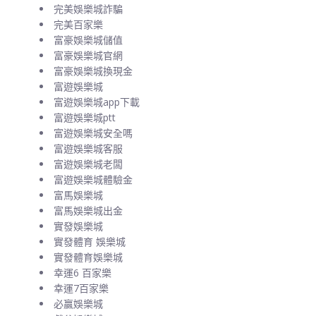
完美娛樂城詐騙
完美百家樂
富豪娛樂城儲值
富豪娛樂城官網
富豪娛樂城換現金
富遊娛樂城
富遊娛樂城app下載
富遊娛樂城ptt
富遊娛樂城安全嗎
富遊娛樂城客服
富遊娛樂城老闆
富遊娛樂城體驗金
富馬娛樂城
富馬娛樂城出金
實發娛樂城
實發體育 娛樂城
實發體育娛樂城
幸運6 百家樂
幸運7百家樂
必贏娛樂城