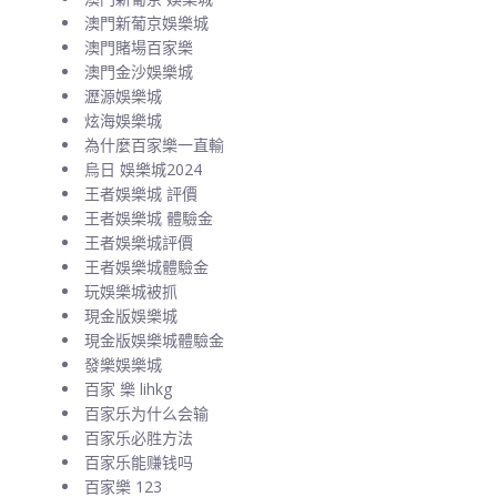
澳門新葡京娛樂城
澳門賭場百家樂
澳門金沙娛樂城
瀝源娛樂城
炫海娛樂城
為什麼百家樂一直輸
烏日 娛樂城2024
王者娛樂城 評價
王者娛樂城 體驗金
王者娛樂城評價
王者娛樂城體驗金
玩娛樂城被抓
現金版娛樂城
現金版娛樂城體驗金
發樂娛樂城
百家 樂 lihkg
百家乐为什么会输
百家乐必胜方法
百家乐能赚钱吗
百家樂 123