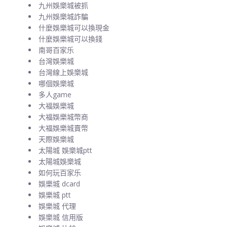
九州娛樂城被抓
九州娛樂城詐騙
什麼娛樂城可以換現金
什麼娛樂城可以換錢
南哥百家乐
台灣娛樂城
台灣線上娛樂城
哪個娛樂城
多人game
大福娛樂城
大福娛樂城幣商
大福娛樂城賣幣
天際娛樂城
太陽城 娛樂城ptt
太陽城娛樂城
如何玩百家乐
娛樂城 dcard
娛樂城 ptt
娛樂城 代理
娛樂城 信用版