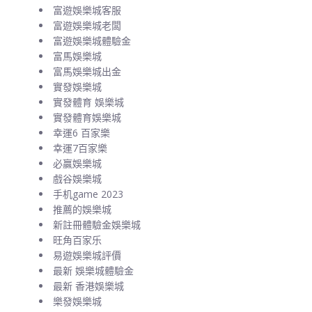
富遊娛樂城客服
富遊娛樂城老闆
富遊娛樂城體驗金
富馬娛樂城
富馬娛樂城出金
實發娛樂城
實發體育 娛樂城
實發體育娛樂城
幸運6 百家樂
幸運7百家樂
必贏娛樂城
戲谷娛樂城
手机game 2023
推薦的娛樂城
新註冊體驗金娛樂城
旺角百家乐
易遊娛樂城評價
最新 娛樂城體驗金
最新 香港娛樂城
樂發娛樂城