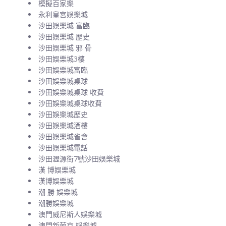
模擬百家樂
永利皇宮娛樂城
沙田娛樂城 富臨
沙田娛樂城 歷史
沙田娛樂城 邪 骨
沙田娛樂城3樓
沙田娛樂城富臨
沙田娛樂城桌球
沙田娛樂城桌球 收費
沙田娛樂城桌球收費
沙田娛樂城歷史
沙田娛樂城酒樓
沙田娛樂城雀會
沙田娛樂城電話
沙田瀝源街7號沙田娛樂城
漢 博娛樂城
漢博娛樂城
潮 勝 娛樂城
潮勝娛樂城
澳門威尼斯人娛樂城
澳門新葡京 娛樂城