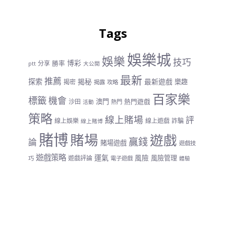
Tags
娛樂城
娛樂
技巧
博彩
勝率
分享
ptt
大公開
最新
推薦
探索
揭秘
最新遊戲
樂趣
揭密
揭露
攻略
百家樂
標籤
機會
澳門
熱門遊戲
沙田
熱門
活動
策略
線上賭場
評
線上娛樂
線上遊戲
詐騙
線上賭博
賭博
賭場
遊戲
贏錢
論
賭場遊戲
遊戲技
遊戲策略
運氣
風險
風險管理
遊戲評論
巧
電子遊戲
體驗