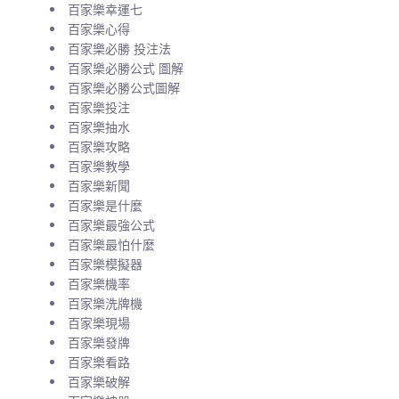
百家樂幸運七
百家樂心得
百家樂必勝 投注法
百家樂必勝公式 圖解
百家樂必勝公式圖解
百家樂投注
百家樂抽水
百家樂攻略
百家樂教學
百家樂新聞
百家樂是什麼
百家樂最強公式
百家樂最怕什麼
百家樂模擬器
百家樂機率
百家樂洗牌機
百家樂現場
百家樂發牌
百家樂看路
百家樂破解