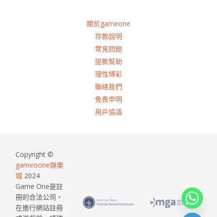
關於gameone
存款說明
常見問題
提款幫助
理性博彩
聯絡我們
免責申明
用戶協議
Copyright ©
gameoone娛樂
城
2024
Game One是註
冊的合法公司。
在進行網站註冊