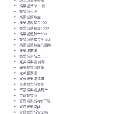
娛樂城電子遊戲
娛樂城首儲 一倍
娛樂城香港
娛樂城體驗金
娛樂城體驗金100
娛樂城體驗金1000
娛樂城體驗金500
娛樂城體驗金免流水
娛樂城體驗金的圖片
娛樂城麻將
娛樂城黑名單
完美娛樂城 詐騙
完美娛樂城詐騙
完美百家樂
富豪娛樂城儲值
富豪娛樂城官網
富豪娛樂城換現金
富遊娛樂城
富遊娛樂城app下載
富遊娛樂城ptt
富遊娛樂城安全嗎