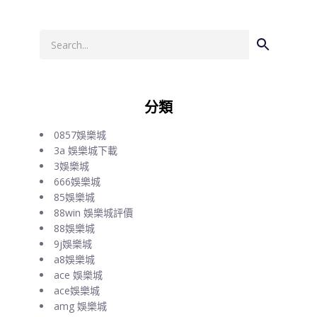
分類
0857娛樂城
3a 娛樂城下載
3娛樂城
666娛樂城
85娛樂城
88win 娛樂城評價
88娛樂城
9j娛樂城
a8娛樂城
ace 娛樂城
ace娛樂城
amg 娛樂城