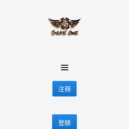
注冊
登錄