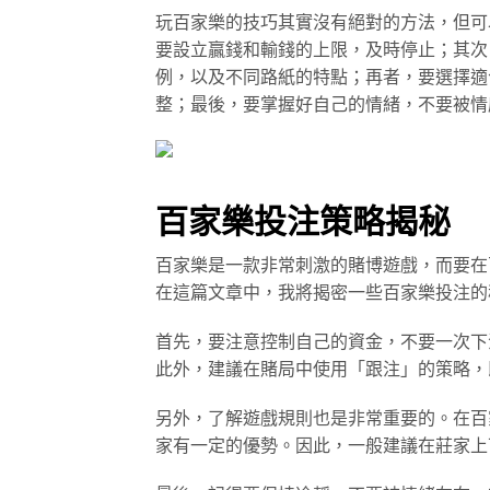
玩百家樂的技巧其實沒有絕對的方法，但可
要設立贏錢和輸錢的上限，及時停止；其次
例，以及不同路紙的特點；再者，要選擇適
整；最後，要掌握好自己的情緒，不要被情
百家樂投注策略揭秘
百家樂是一款非常刺激的賭博遊戲，而要在
在這篇文章中，我將揭密一些百家樂投注的
首先，要注意控制自己的資金，不要一次下
此外，建議在賭局中使用「跟注」的策略，
另外，了解遊戲規則也是非常重要的。在百
家有一定的優勢。因此，一般建議在莊家上