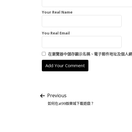
Your Real Name
You Real Email
在瀏覽器中儲存顯示名稱、電子郵件地址及個人
Previous
如何在at99娛樂城下載遊戲？