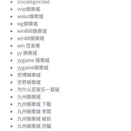
Uncategorized
vvip娛樂城
wabo娛樂城
wg娛樂城
win888娛樂城
win88娛樂城
wm 百家樂
yy 娛樂城
yygame 娛樂城
yygame娛樂城
世博娛樂城
世界娛樂城
为什么百家乐一直输
九州娛樂城
九州娛樂城 下載
九州娛樂城 老闆
九州娛樂城 被抓
九州娛樂城 詐騙