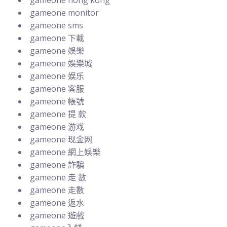
gameone hong kong
gameone monitor
gameone sms
gameone 下載
gameone 娛樂
gameone 娛樂城
gameone 娱乐
gameone 客服
gameone 帳號
gameone 提 款
gameone 游戏
gameone 现金网
gameone 網上娛樂
gameone 詐騙
gameone 走 數
gameone 走數
gameone 返水
gameone 遊戲