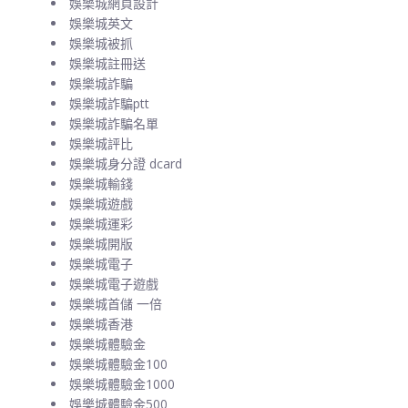
娛樂城網頁設計
娛樂城英文
娛樂城被抓
娛樂城註冊送
娛樂城詐騙
娛樂城詐騙ptt
娛樂城詐騙名單
娛樂城評比
娛樂城身分證 dcard
娛樂城輸錢
娛樂城遊戲
娛樂城運彩
娛樂城開版
娛樂城電子
娛樂城電子遊戲
娛樂城首儲 一倍
娛樂城香港
娛樂城體驗金
娛樂城體驗金100
娛樂城體驗金1000
娛樂城體驗金500