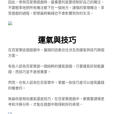
因此，參與百家樂遊戲時，最重要的是要控制好自己的賭注，
不要輕率地把所有賭注都下在一個地方。謹慎的管理賭注，享
受遊戲的過程，即使最終輸錢也不會影響到你的生活。
運氣與技巧
在百家樂這個遊戲中，贏錢的因素往往涉及到運氣與技巧兩個
方面。
有些人認為百家樂是一個純粹的運氣遊戲，只要運氣好就能贏
錢，而技巧並不是很重要。
然而，也有人認為在百家樂中，掌握一些技巧是可以提高贏錢
的機會的。
無論你是相信運氣還是技巧，在百家樂遊戲中，都需要謹慎思
考和冷靜分析，才能在遊戲中取得較好的表現。