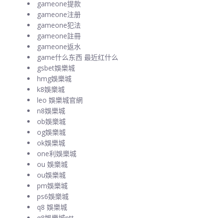
gameone提款
gameone注册
gameone犯法
gameone註冊
gameone返水
game什么东西 最近红什么
gsbet娛樂城
hmg娛樂城
k8娛樂城
leo 娛樂城官網
n8娛樂城
ob娛樂城
og娛樂城
ok娛樂城
one利娛樂城
ou 娛樂城
ou娛樂城
pm娛樂城
ps6娛樂城
q8 娛樂城
q8娛樂城ptt