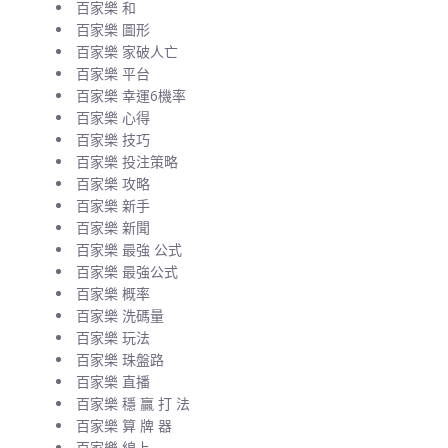
百家樂 和
百家樂 圖形
百家樂 家破人亡
百家樂 平台
百家樂 幸運6機率
百家樂 心得
百家樂 技巧
百家樂 投注策略
百家樂 攻略
百家樂 新手
百家樂 新聞
百家樂 最強 公式
百家樂 最強公式
百家樂 概率
百家樂 洗碼量
百家樂 玩法
百家樂 珠盤路
百家樂 直播
百家樂 穩 贏 打 法
百家樂 算 牌 器
百家樂 線上