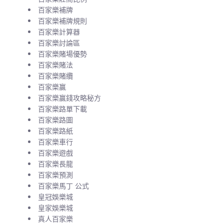
百家樂補牌
百家樂補牌規則
百家樂計算器
百家樂討論區
百家樂賭場優勢
百家樂賭法
百家樂賭纜
百家樂贏
百家樂贏錢攻略秘方
百家樂路單下載
百家樂路圖
百家樂路紙
百家樂車行
百家樂遊戲
百家樂長龍
百家樂預測
百家樂馬丁 公式
皇冠娛樂城
皇家娛樂城
真人百家樂