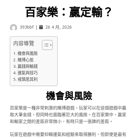
百家樂：贏定輸？
393bbf
|
26 4 月, 2026
内容導覽
機會與風險
賭博心態
贏錢與輸錢
運氣與技巧
戒慎思其利
機會與風險
百家樂是一種非常刺激的賭博遊戲，玩家可以在這個遊戲中贏
取大筆金錢，但同時也面臨著巨大的風險。在百家樂中，贏家
和輸家之間的差距非常微小，有時只是一張牌的差距。
玩家在遊戲中需要仰賴運氣和經驗來取得勝利，但即使是最有