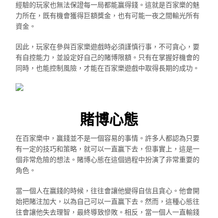
經驗的玩家也無法保證每一局都能贏得錢。這就是百家樂的魅
力所在，既有機會獲得巨額獎金，也有可能一夜之間輸光所有
資金。
因此，玩家在參與百家樂遊戲時必須謹慎行事，不可貪心，要
有自控能力，並設定好自己的賭博限額。只有在掌握好機會的
同時，也能控制風險，才能在百家樂遊戲中取得長期的成功。
賭博心態
在百家樂中，贏錢並不是一個容易的事情。許多人都認為只要
有一定的技巧和策略，就可以一直贏下去，但事實上，這是一
個非常危險的想法。賭博心態在這個過程中扮演了非常重要的
角色。
當一個人在贏錢的時候，往往會讓他變得自信且貪心。他會開
始把賭注加大，以為自己可以一直贏下去。然而，這種心態往
往會讓他失去理智，最終導致慘敗。相反，當一個人一直輸錢