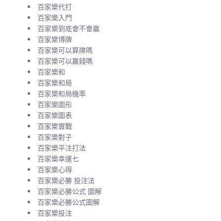
百家樂代打
百家樂入門
百家樂到底會不會贏
百家樂博牌
百家樂可以算牌嗎
百家樂可以贏錢嗎
百家樂和
百家樂和局
百家樂和局機率
百家樂圖形
百家樂圖表
百家樂實戰
百家樂對子
百家樂平注打法
百家樂幸運七
百家樂心得
百家樂必勝 投注法
百家樂必勝公式 圖解
百家樂必勝公式圖解
百家樂投注