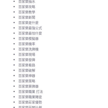
百家樂抽水
百家樂攻略
百家樂教學
百家樂新聞
百家樂是什麼
百家樂最強公式
百家樂最怕什麼
百家樂模擬器
百家樂機率
百家樂洗牌機
百家樂現場
百家樂發牌
百家樂看路
百家樂破解
百家樂神器
百家樂策略
百家樂算牌器
百家樂職業 打法
百家樂職業賭徒
百家樂莊家優勢
百家樂莊閒比例