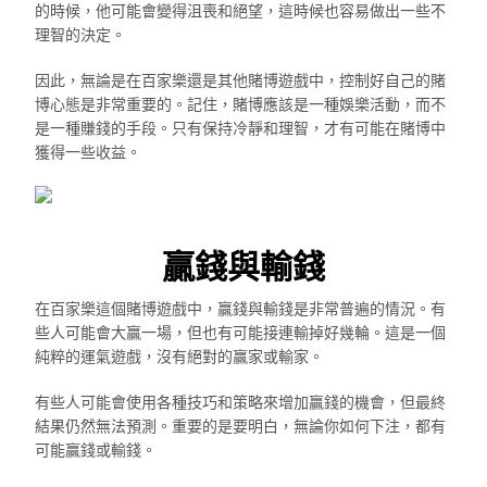
的時候，他可能會變得沮喪和絕望，這時候也容易做出一些不
理智的決定。
因此，無論是在百家樂還是其他賭博遊戲中，控制好自己的賭
博心態是非常重要的。記住，賭博應該是一種娛樂活動，而不
是一種賺錢的手段。只有保持冷靜和理智，才有可能在賭博中
獲得一些收益。
贏錢與輸錢
在百家樂這個賭博遊戲中，贏錢與輸錢是非常普遍的情況。有
些人可能會大贏一場，但也有可能接連輸掉好幾輪。這是一個
純粹的運氣遊戲，沒有絕對的贏家或輸家。
有些人可能會使用各種技巧和策略來增加贏錢的機會，但最終
結果仍然無法預測。重要的是要明白，無論你如何下注，都有
可能贏錢或輸錢。