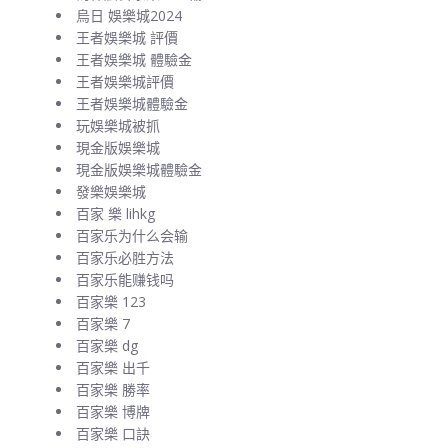
烏日 娛樂城2024
王者娛樂城 評價
王者娛樂城 體驗金
王者娛樂城評價
王者娛樂城體驗金
玩娛樂城被抓
現金版娛樂城
現金版娛樂城體驗金
發樂娛樂城
百家 樂 lihkg
百家乐为什么会输
百家乐必胜方法
百家乐能赚钱吗
百家樂 123
百家樂 7
百家樂 dg
百家樂 出千
百家樂 勝率
百家樂 博牌
百家樂 口訣