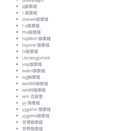
q娛樂城
r 娛樂城
starwin娛樂城
t u娛樂城
tha娛樂城
top8bet 娛樂城
topone 娛樂城
tx娛樂城
Uncategorized
vvip娛樂城
wabo娛樂城
wg娛樂城
win888娛樂城
win88娛樂城
wm 百家樂
yy 娛樂城
yygame 娛樂城
yygame娛樂城
世博娛樂城
世界娛樂城