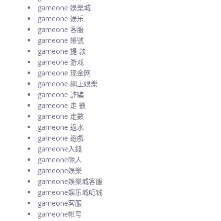
gameone 娛樂城
gameone 娱乐
gameone 客服
gameone 帳號
gameone 提 款
gameone 游戏
gameone 现金网
gameone 網上娛樂
gameone 詐騙
gameone 走 數
gameone 走數
gameone 返水
gameone 遊戲
gameone入錢
gameone呃人
gameone娛樂
gameone娛樂城客服
gameone娱乐城呃钱
gameone客服
gameone帐号