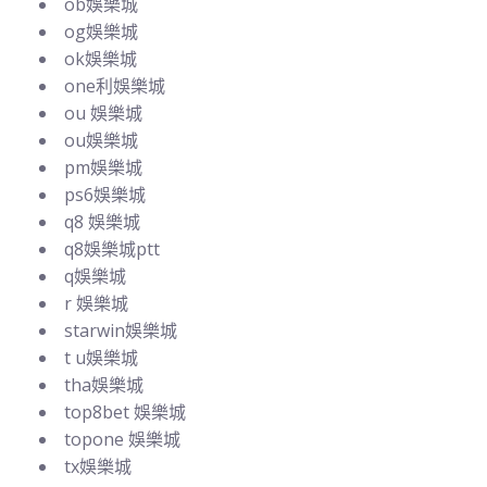
ob娛樂城
og娛樂城
ok娛樂城
one利娛樂城
ou 娛樂城
ou娛樂城
pm娛樂城
ps6娛樂城
q8 娛樂城
q8娛樂城ptt
q娛樂城
r 娛樂城
starwin娛樂城
t u娛樂城
tha娛樂城
top8bet 娛樂城
topone 娛樂城
tx娛樂城