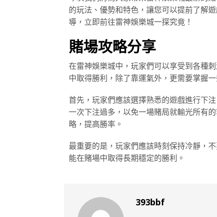
的玩法、優勢和特色，讓您可以提前了解遊
導，立即前往雷神娛樂城一探究竟！
賭場攻略分享
在雷神娛樂城中，玩家們可以享受到各種刺
中取得勝利，除了靠運氣外，更需要掌握一
首先，玩家們應該選擇熟悉的遊戲進行下注
一次下注過多，以免一場賭局就輸光所有的
略，提高勝率。
最重要的是，玩家們應該時刻保持冷靜，不
能在賭場中取得長期穩定的勝利。
393bbf