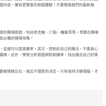
戲內容，擁有更豐富的遊戲體驗！不要錯過我們的最新報
激的賭場遊戲，包括老虎機、21點、輪盤等等。想要在賭場
些必備的賭場攻略。
，這樣可以提高勝率。其次，控制好自己的賭注，不要貪心
籌碼。此外，學會分析遊戲規則和機率，找出適合自己的策
要被情緒左右，做出不理智的決定。只有保持冷靜頭腦，才