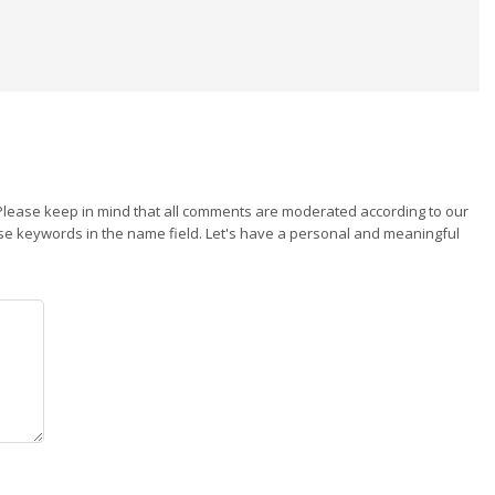
lease keep in mind that all comments are moderated according to our
 use keywords in the name field. Let's have a personal and meaningful