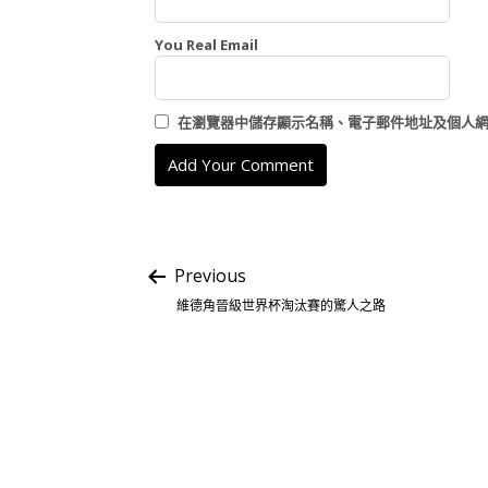
You Real Email
在瀏覽器中儲存顯示名稱、電子郵件地址及個人
Previous
維德角晉級世界杯淘汰賽的驚人之路