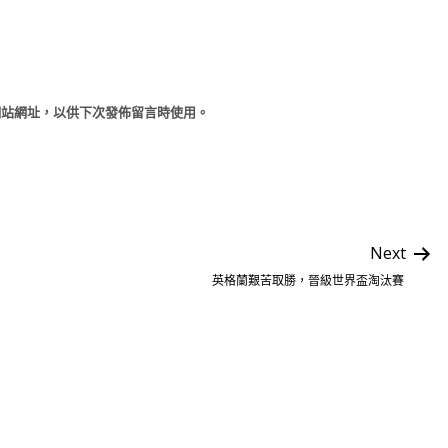
網站網址，以供下次發佈留言時使用。
Next
英格蘭艱苦取勝，晉級世界盃淘汰賽