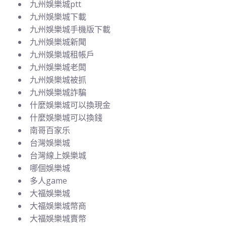
九州娛樂城ptt
九州娛樂城下載
九州娛樂城手機版下載
九州娛樂城新聞
九州娛樂城租帳戶
九州娛樂城老闆
九州娛樂城被抓
九州娛樂城詐騙
什麼娛樂城可以換現金
什麼娛樂城可以換錢
南哥百家乐
台灣娛樂城
台灣線上娛樂城
哪個娛樂城
多人game
大福娛樂城
大福娛樂城幣商
大福娛樂城賣幣