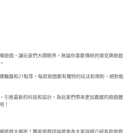
場遊戲，讓玩家們大開眼界。無論你喜歡傳統的撲克牌遊戲
。
運輪盤和21點等，每款遊戲都有獨特的玩法和規則，絕對能
，引進最新的科技和設計，為玩家們帶來更加震撼的遊戲體
吧！
場遊戲大揭密！獨家遊戲評論將會為大家詳細介紹各款遊戲