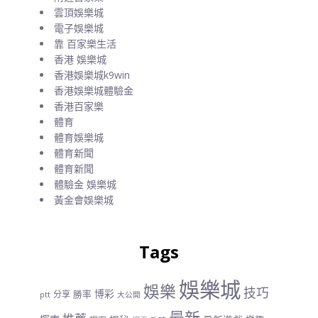
雲頂娛樂城
電子娛樂城
靠 百家樂生活
香港 娛樂城
香港娛樂城k9win
香港娛樂城體驗金
香港百家樂
體育
體育娛樂城
體育新聞
體育新聞
體驗金 娛樂城
黃金會娛樂城
Tags
娛樂城
娛樂
技巧
博彩
勝率
分享
ptt
大公開
最新