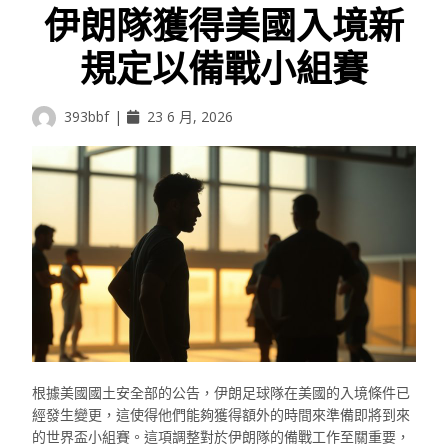
伊朗隊獲得美國入境新
規定以備戰小組賽
393bbf
|
23 6 月, 2026
根據美國國土安全部的公告，伊朗足球隊在美國的入境條件已
經發生變更，這使得他們能夠獲得額外的時間來準備即將到來
的世界盃小組賽。這項調整對於伊朗隊的備戰工作至關重要，