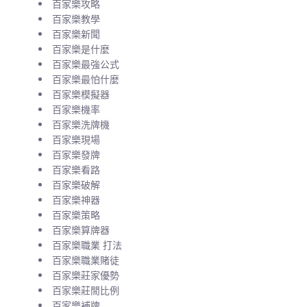
百家樂攻略
百家樂教學
百家樂新聞
百家樂是什麼
百家樂最強公式
百家樂最怕什麼
百家樂模擬器
百家樂機率
百家樂洗牌機
百家樂現場
百家樂發牌
百家樂看路
百家樂破解
百家樂神器
百家樂策略
百家樂算牌器
百家樂職業 打法
百家樂職業賭徒
百家樂莊家優勢
百家樂莊閒比例
百家樂補牌