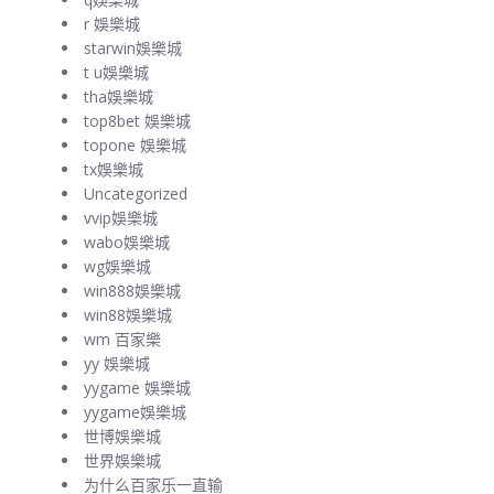
r 娛樂城
starwin娛樂城
t u娛樂城
tha娛樂城
top8bet 娛樂城
topone 娛樂城
tx娛樂城
Uncategorized
vvip娛樂城
wabo娛樂城
wg娛樂城
win888娛樂城
win88娛樂城
wm 百家樂
yy 娛樂城
yygame 娛樂城
yygame娛樂城
世博娛樂城
世界娛樂城
为什么百家乐一直输