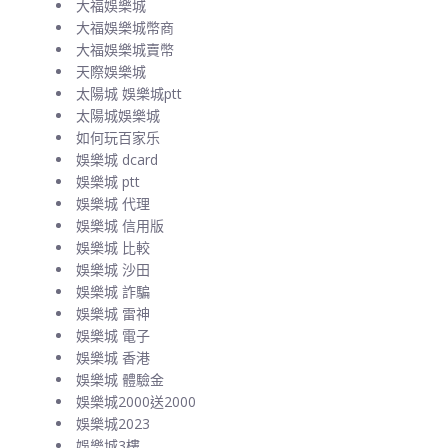
大福娛樂城
大福娛樂城幣商
大福娛樂城賣幣
天際娛樂城
太陽城 娛樂城ptt
太陽城娛樂城
如何玩百家乐
娛樂城 dcard
娛樂城 ptt
娛樂城 代理
娛樂城 信用版
娛樂城 比較
娛樂城 沙田
娛樂城 詐騙
娛樂城 雷神
娛樂城 電子
娛樂城 香港
娛樂城 體驗金
娛樂城2000送2000
娛樂城2023
娛樂城3樓