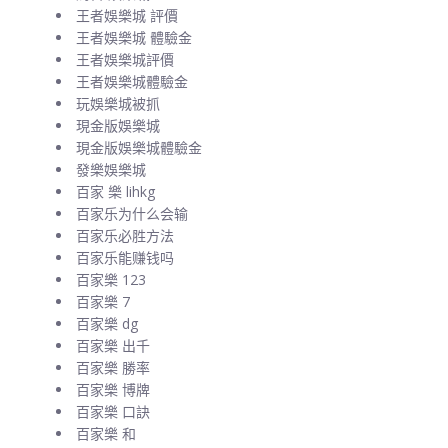
王者娛樂城 評價
王者娛樂城 體驗金
王者娛樂城評價
王者娛樂城體驗金
玩娛樂城被抓
現金版娛樂城
現金版娛樂城體驗金
發樂娛樂城
百家 樂 lihkg
百家乐为什么会输
百家乐必胜方法
百家乐能赚钱吗
百家樂 123
百家樂 7
百家樂 dg
百家樂 出千
百家樂 勝率
百家樂 博牌
百家樂 口訣
百家樂 和