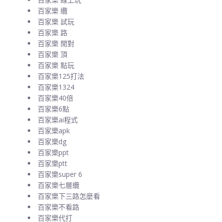
百家樂 纜
百家樂 試玩
百家樂 路
百家樂 閒對
百家樂 頂
百家樂 點玩
百家樂125打法
百家樂1324
百家樂40倍
百家樂6點
百家樂ai程式
百家樂apk
百家樂dg
百家樂ppt
百家樂ptt
百家樂super 6
百家樂七層纜
百家樂下三路怎麼看
百家樂不看路
百家樂代打