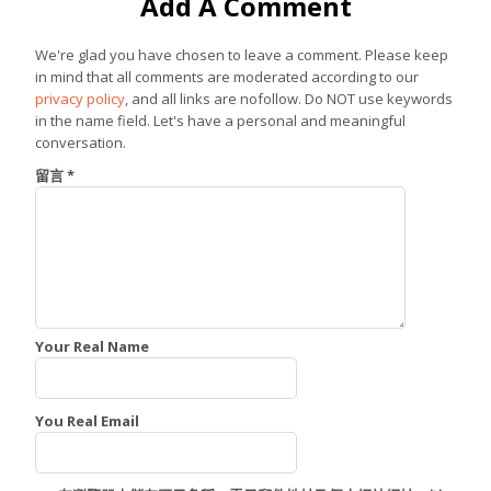
Add A Comment
We're glad you have chosen to leave a comment. Please keep
in mind that all comments are moderated according to our
privacy policy
, and all links are nofollow. Do NOT use keywords
in the name field. Let's have a personal and meaningful
conversation.
留言
*
Your Real Name
You Real Email