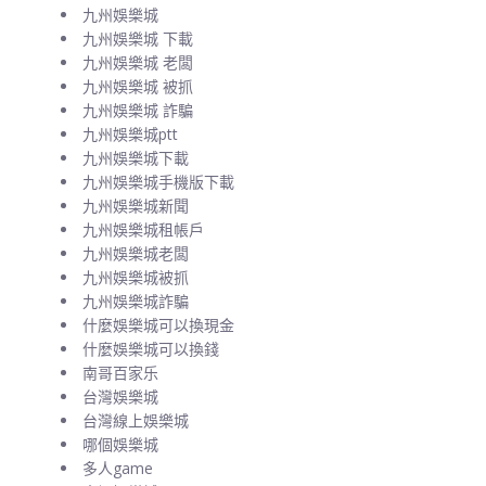
九州娛樂城
九州娛樂城 下載
九州娛樂城 老闆
九州娛樂城 被抓
九州娛樂城 詐騙
九州娛樂城ptt
九州娛樂城下載
九州娛樂城手機版下載
九州娛樂城新聞
九州娛樂城租帳戶
九州娛樂城老闆
九州娛樂城被抓
九州娛樂城詐騙
什麼娛樂城可以換現金
什麼娛樂城可以換錢
南哥百家乐
台灣娛樂城
台灣線上娛樂城
哪個娛樂城
多人game