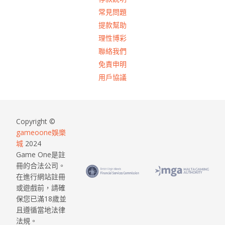
常見問題
提款幫助
理性博彩
聯絡我們
免責申明
用戶協議
Copyright ©
gameoone娛樂
城
2024
Game One是註
冊的合法公司。
在進行網站註冊
或遊戲前，請確
保您已滿18歲並
且遵循當地法律
法規。