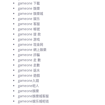
gameone 下載
gameone 娛樂
gameone 娛樂城
gameone 娱乐
gameone 客服
gameone 帳號
gameone 提 款
gameone 游戏
gameone 现金网
gameone 網上娛樂
gameone 詐騙
gameone 走 數
gameone 走數
gameone 返水
gameone 遊戲
gameone入錢
gameone呃人
gameone娛樂
gameone娛樂城客服
gameone娱乐城呃钱