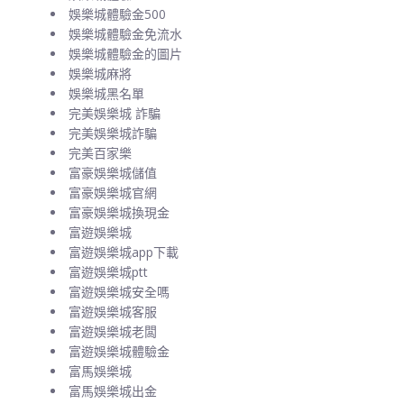
娛樂城體驗金500
娛樂城體驗金免流水
娛樂城體驗金的圖片
娛樂城麻將
娛樂城黑名單
完美娛樂城 詐騙
完美娛樂城詐騙
完美百家樂
富豪娛樂城儲值
富豪娛樂城官網
富豪娛樂城換現金
富遊娛樂城
富遊娛樂城app下載
富遊娛樂城ptt
富遊娛樂城安全嗎
富遊娛樂城客服
富遊娛樂城老闆
富遊娛樂城體驗金
富馬娛樂城
富馬娛樂城出金