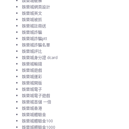
娛樂城破解
娛樂城網頁設計
娛樂城英文
娛樂城被抓
娛樂城註冊送
娛樂城詐騙
娛樂城詐騙ptt
娛樂城詐騙名單
娛樂城評比
娛樂城身分證 dcard
娛樂城輸錢
娛樂城遊戲
娛樂城運彩
娛樂城開版
娛樂城電子
娛樂城電子遊戲
娛樂城首儲 一倍
娛樂城香港
娛樂城體驗金
娛樂城體驗金100
娛樂城體驗金1000