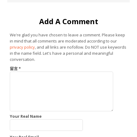
Add A Comment
We're glad you have chosen to leave a comment. Please keep
in mind that all comments are moderated according to our
privacy policy
, and all links are nofollow. Do NOT use keywords
in the name field. Let's have a personal and meaningful
conversation.
留言
*
Your Real Name