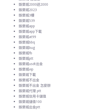
娛樂城2000送2000
娛樂城2023
娛樂城3樓
娛樂城539
娛樂城app
娛樂城app下載
娛樂城at99
娛樂城bbq
娛樂城bug
娛樂城fb
娛樂城ptt
娛樂城usdt出金
娛樂城vip
娛樂城下載
娛樂城不出金
娛樂城不出金 怎麼辦
娛樂城代理 ptt
娛樂城信用卡儲值
娛樂城儲值100
娛樂城出金ptt