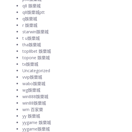
q8 娛樂城
q8娛樂城ptt
q娛樂城
r 娛樂城
starwin娛樂城
t u娛樂城
tha娛樂城
top8bet 娛樂城
topone 娛樂城
tx娛樂城
Uncategorized
vvip娛樂城
wabo娛樂城
wg娛樂城
win888娛樂城
win88娛樂城
wm 百家樂
yy 娛樂城
yygame 娛樂城
yygame娛樂城