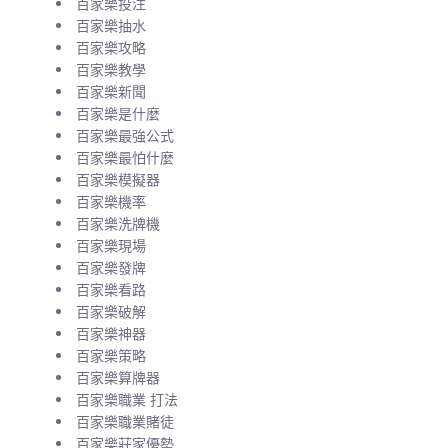
百家樂投注
百家樂抽水
百家樂攻略
百家樂教學
百家樂新聞
百家樂是什麼
百家樂最強公式
百家樂最怕什麼
百家樂模擬器
百家樂機率
百家樂洗牌機
百家樂現場
百家樂發牌
百家樂看路
百家樂破解
百家樂神器
百家樂策略
百家樂算牌器
百家樂職業 打法
百家樂職業賭徒
百家樂莊家優勢