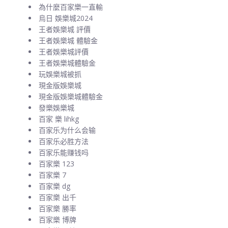
為什麼百家樂一直輸
烏日 娛樂城2024
王者娛樂城 評價
王者娛樂城 體驗金
王者娛樂城評價
王者娛樂城體驗金
玩娛樂城被抓
現金版娛樂城
現金版娛樂城體驗金
發樂娛樂城
百家 樂 lihkg
百家乐为什么会输
百家乐必胜方法
百家乐能赚钱吗
百家樂 123
百家樂 7
百家樂 dg
百家樂 出千
百家樂 勝率
百家樂 博牌