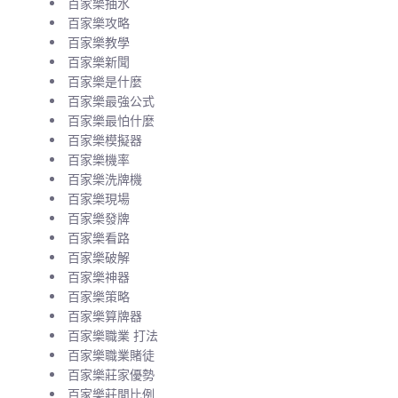
百家樂抽水
百家樂攻略
百家樂教學
百家樂新聞
百家樂是什麼
百家樂最強公式
百家樂最怕什麼
百家樂模擬器
百家樂機率
百家樂洗牌機
百家樂現場
百家樂發牌
百家樂看路
百家樂破解
百家樂神器
百家樂策略
百家樂算牌器
百家樂職業 打法
百家樂職業賭徒
百家樂莊家優勢
百家樂莊閒比例