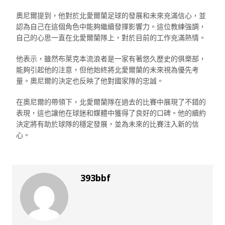
奧尼爾提到，他對於北愛爾蘭足球的發展和未來充滿信心，並
認為自己在這個角色中能夠繼續發揮影響力。這位教練強調，
自己的心思一直在北愛爾蘭隊上，對於目前的工作充滿熱情。
他表示，雖然布萊克本流浪者是一家有著悠久歷史的俱樂部，
能夠引起他的注意，但他始終將北愛爾蘭的未來視為優先考
量。奧尼爾的決定也反映了他對國家隊的忠誠。
在奧尼爾的帶領下，北愛爾蘭隊在過去的比賽中展現了不錯的
表現，這也讓他在球迷和媒體中獲得了良好的口碑。他的續約
決定將有助於球隊的穩定發展，並為未來的比賽注入新的信
心。
393bbf