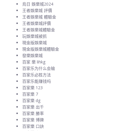
烏日 娛樂城2024
王者娛樂城 評價
王者娛樂城 體驗金
王者娛樂城評價
王者娛樂城體驗金
玩娛樂城被抓
現金版娛樂城
現金版娛樂城體驗金
發樂娛樂城
百家 樂 lihkg
百家乐为什么会输
百家乐必胜方法
百家乐能赚钱吗
百家樂 123
百家樂 7
百家樂 dg
百家樂 出千
百家樂 勝率
百家樂 博牌
百家樂 口訣