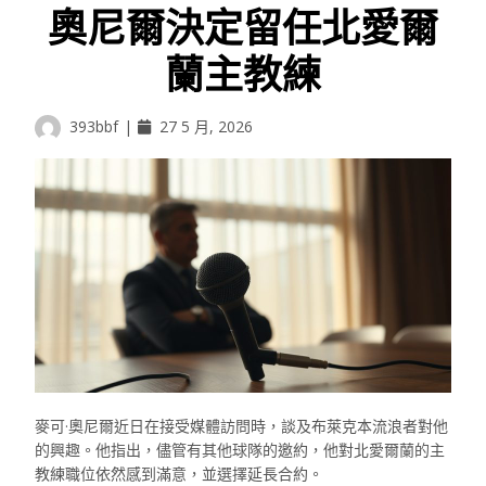
奧尼爾決定留任北愛爾
蘭主教練
393bbf
|
27 5 月, 2026
麥可·奧尼爾近日在接受媒體訪問時，談及布萊克本流浪者對他
的興趣。他指出，儘管有其他球隊的邀約，他對北愛爾蘭的主
教練職位依然感到滿意，並選擇延長合約。