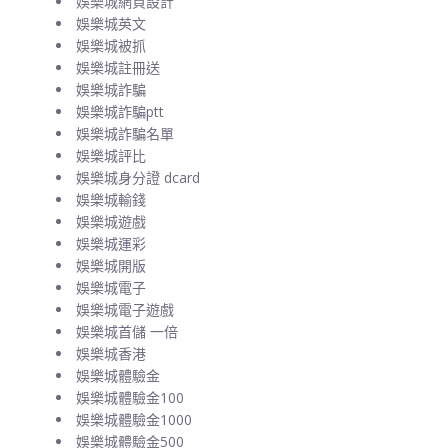
娛樂城網頁設計
娛樂城英文
娛樂城被抓
娛樂城註冊送
娛樂城詐騙
娛樂城詐騙ptt
娛樂城詐騙名單
娛樂城評比
娛樂城身分證 dcard
娛樂城輸錢
娛樂城遊戲
娛樂城運彩
娛樂城開版
娛樂城電子
娛樂城電子遊戲
娛樂城首儲 一倍
娛樂城香港
娛樂城體驗金
娛樂城體驗金100
娛樂城體驗金1000
娛樂城體驗金500