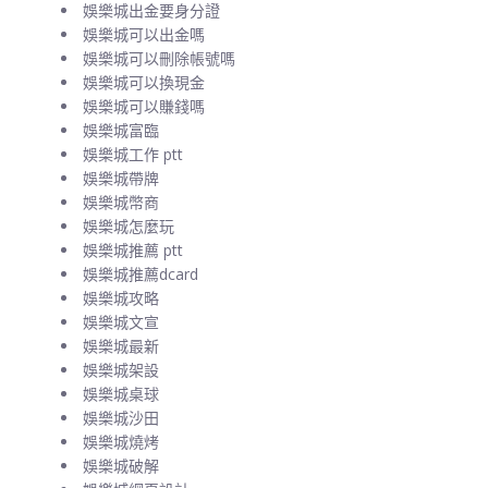
娛樂城出金要身分證
娛樂城可以出金嗎
娛樂城可以刪除帳號嗎
娛樂城可以換現金
娛樂城可以賺錢嗎
娛樂城富臨
娛樂城工作 ptt
娛樂城帶牌
娛樂城幣商
娛樂城怎麼玩
娛樂城推薦 ptt
娛樂城推薦dcard
娛樂城攻略
娛樂城文宣
娛樂城最新
娛樂城架設
娛樂城桌球
娛樂城沙田
娛樂城燒烤
娛樂城破解