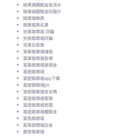
娛樂城體驗金免流水
娛樂城體驗金的圖片
娛樂城麻將
娛樂城黑名單
完美娛樂城 詐騙
完美娛樂城詐騙
完美百家樂
富豪娛樂城儲值
富豪娛樂城官網
富豪娛樂城換現金
富遊娛樂城
富遊娛樂城app下載
富遊娛樂城ptt
富遊娛樂城安全嗎
富遊娛樂城客服
富遊娛樂城老闆
富遊娛樂城體驗金
富馬娛樂城
富馬娛樂城出金
實發娛樂城