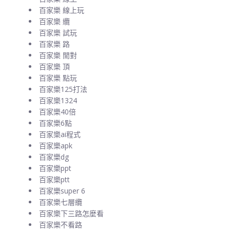
百家樂 線上玩
百家樂 纜
百家樂 試玩
百家樂 路
百家樂 閒對
百家樂 頂
百家樂 點玩
百家樂125打法
百家樂1324
百家樂40倍
百家樂6點
百家樂ai程式
百家樂apk
百家樂dg
百家樂ppt
百家樂ptt
百家樂super 6
百家樂七層纜
百家樂下三路怎麼看
百家樂不看路