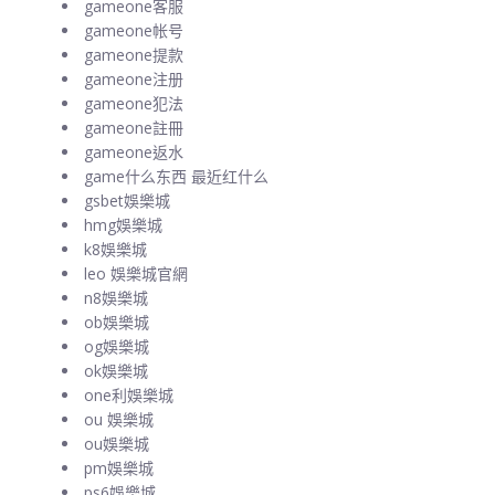
gameone客服
gameone帐号
gameone提款
gameone注册
gameone犯法
gameone註冊
gameone返水
game什么东西 最近红什么
gsbet娛樂城
hmg娛樂城
k8娛樂城
leo 娛樂城官網
n8娛樂城
ob娛樂城
og娛樂城
ok娛樂城
one利娛樂城
ou 娛樂城
ou娛樂城
pm娛樂城
ps6娛樂城