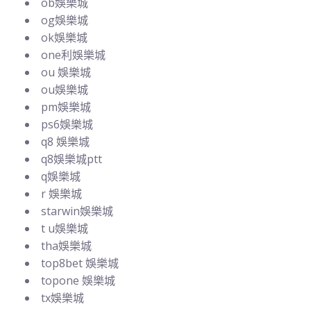
ob娛樂城
og娛樂城
ok娛樂城
one利娛樂城
ou 娛樂城
ou娛樂城
pm娛樂城
ps6娛樂城
q8 娛樂城
q8娛樂城ptt
q娛樂城
r 娛樂城
starwin娛樂城
t u娛樂城
tha娛樂城
top8bet 娛樂城
topone 娛樂城
tx娛樂城