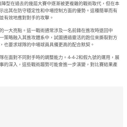
經典陣型在過去的幾屆大賽中逐漸被更複雜的戰術取代，但在本
示出其在防守穩定性和中場控制方面的優勢。這種簡單而有
並有效地應對對手的攻擊。
的一大亮點。這一戰術通常涉及一名前鋒在進攻時退回中
一策略融入其進攻體系中，試圖通過靈活的跑位來撕裂對方
，也要求球隊的中場球員具備更高的配合默契。
在面對不同對手時的調整能力。4-4-2和假九號的運用，展
事的深入，這些戰術趨勢可能會進一步演變，對比賽結果產