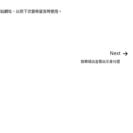
網站網址，以供下次發佈留言時使用。
Next
娛樂城出金需出示身分證