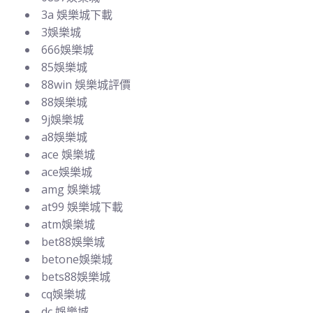
3a 娛樂城下載
3娛樂城
666娛樂城
85娛樂城
88win 娛樂城評價
88娛樂城
9j娛樂城
a8娛樂城
ace 娛樂城
ace娛樂城
amg 娛樂城
at99 娛樂城下載
atm娛樂城
bet88娛樂城
betone娛樂城
bets88娛樂城
cq娛樂城
dc 娛樂城