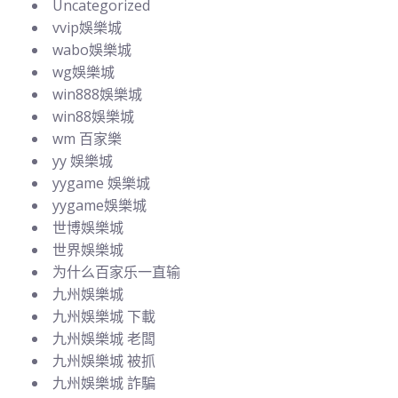
Uncategorized
vvip娛樂城
wabo娛樂城
wg娛樂城
win888娛樂城
win88娛樂城
wm 百家樂
yy 娛樂城
yygame 娛樂城
yygame娛樂城
世博娛樂城
世界娛樂城
为什么百家乐一直输
九州娛樂城
九州娛樂城 下載
九州娛樂城 老闆
九州娛樂城 被抓
九州娛樂城 詐騙