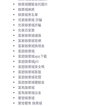
娛樂城體驗金的圖片
娛樂城麻將
娛樂城黑名單
完美娛樂城 詐騙
完美娛樂城詐騙
完美百家樂
富豪娛樂城儲值
富豪娛樂城官網
富豪娛樂城換現金
富遊娛樂城
富遊娛樂城app下載
富遊娛樂城ptt
富遊娛樂城安全嗎
富遊娛樂城客服
富遊娛樂城老闆
富遊娛樂城體驗金
富馬娛樂城
富馬娛樂城出金
實發娛樂城
實發體育 娛樂城