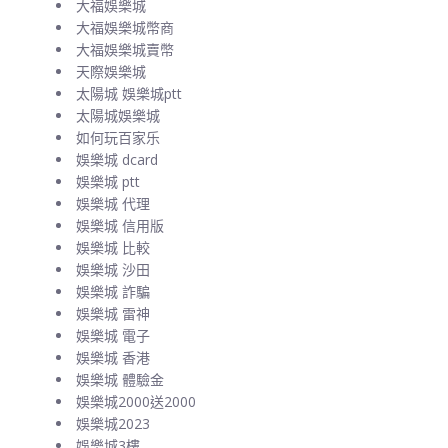
大福娛樂城
大福娛樂城幣商
大福娛樂城賣幣
天際娛樂城
太陽城 娛樂城ptt
太陽城娛樂城
如何玩百家乐
娛樂城 dcard
娛樂城 ptt
娛樂城 代理
娛樂城 信用版
娛樂城 比較
娛樂城 沙田
娛樂城 詐騙
娛樂城 雷神
娛樂城 電子
娛樂城 香港
娛樂城 體驗金
娛樂城2000送2000
娛樂城2023
娛樂城3樓