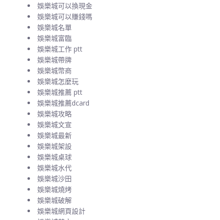
娛樂城可以換現金
娛樂城可以賺錢嗎
娛樂城名單
娛樂城富臨
娛樂城工作 ptt
娛樂城帶牌
娛樂城幣商
娛樂城怎麼玩
娛樂城推薦 ptt
娛樂城推薦dcard
娛樂城攻略
娛樂城文宣
娛樂城最新
娛樂城架設
娛樂城桌球
娛樂城水代
娛樂城沙田
娛樂城燒烤
娛樂城破解
娛樂城網頁設計