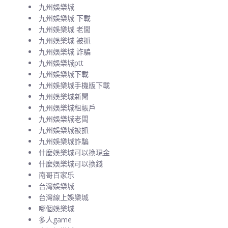
九州娛樂城
九州娛樂城 下載
九州娛樂城 老闆
九州娛樂城 被抓
九州娛樂城 詐騙
九州娛樂城ptt
九州娛樂城下載
九州娛樂城手機版下載
九州娛樂城新聞
九州娛樂城租帳戶
九州娛樂城老闆
九州娛樂城被抓
九州娛樂城詐騙
什麼娛樂城可以換現金
什麼娛樂城可以換錢
南哥百家乐
台灣娛樂城
台灣線上娛樂城
哪個娛樂城
多人game