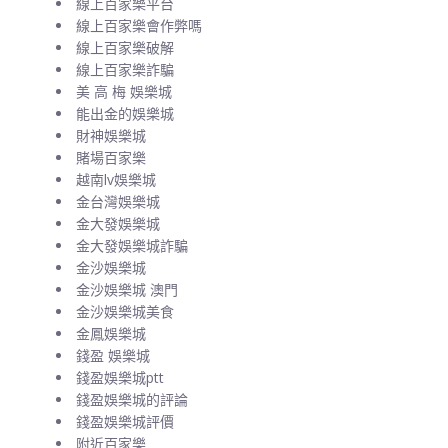
線上百家樂平台
線上百家樂會作弊嗎
線上百家樂破解
線上百家樂詐騙
美 高 梅 娛樂城
能出金的娛樂城
財神娛樂城
賭場百家樂
越南lv娛樂城
金台灣娛樂城
金大發娛樂城
金大發娛樂城詐騙
金沙娛樂城
金沙娛樂城 澳門
金沙娛樂城美食
金鳳娛樂城
錢盈 娛樂城
錢盈娛樂城ptt
錢盈娛樂城的評論
錢盈娛樂城評價
附近百家樂