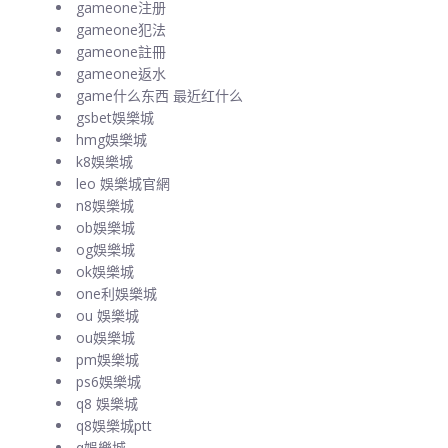
gameone注册
gameone犯法
gameone註冊
gameone返水
game什么东西 最近红什么
gsbet娛樂城
hmg娛樂城
k8娛樂城
leo 娛樂城官網
n8娛樂城
ob娛樂城
og娛樂城
ok娛樂城
one利娛樂城
ou 娛樂城
ou娛樂城
pm娛樂城
ps6娛樂城
q8 娛樂城
q8娛樂城ptt
q娛樂城