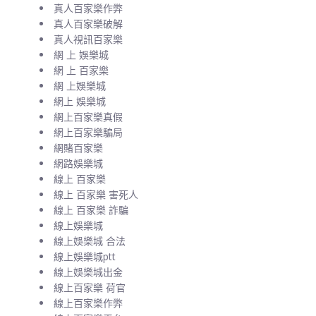
真人百家樂作弊
真人百家樂破解
真人視訊百家樂
網 上 娛樂城
網 上 百家樂
網 上娛樂城
網上 娛樂城
網上百家樂真假
網上百家樂騙局
網賭百家樂
網路娛樂城
線上 百家樂
線上 百家樂 害死人
線上 百家樂 詐騙
線上娛樂城
線上娛樂城 合法
線上娛樂城ptt
線上娛樂城出金
線上百家樂 荷官
線上百家樂作弊