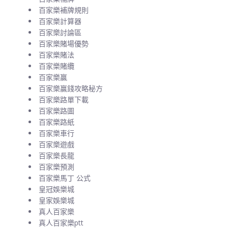
百家樂補牌規則
百家樂計算器
百家樂討論區
百家樂賭場優勢
百家樂賭法
百家樂賭纜
百家樂贏
百家樂贏錢攻略秘方
百家樂路單下載
百家樂路圖
百家樂路紙
百家樂車行
百家樂遊戲
百家樂長龍
百家樂預測
百家樂馬丁 公式
皇冠娛樂城
皇家娛樂城
真人百家樂
真人百家樂ptt