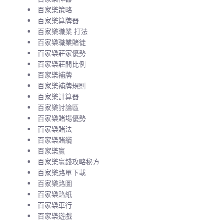
百家樂策略
百家樂算牌器
百家樂職業 打法
百家樂職業賭徒
百家樂莊家優勢
百家樂莊閒比例
百家樂補牌
百家樂補牌規則
百家樂計算器
百家樂討論區
百家樂賭場優勢
百家樂賭法
百家樂賭纜
百家樂贏
百家樂贏錢攻略秘方
百家樂路單下載
百家樂路圖
百家樂路紙
百家樂車行
百家樂遊戲