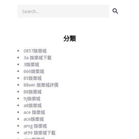
分類
0857娛樂城
3a 娛樂城下載
3娛樂城
666娛樂城
85娛樂城
88win 娛樂城評價
88娛樂城
9j娛樂城
a8娛樂城
ace 娛樂城
ace娛樂城
amg 娛樂城
at99 娛樂城下載