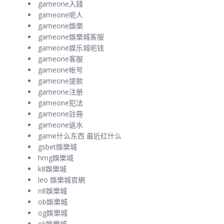
gameone入錢
gameone呃人
gameone娛樂
gameone娛樂城客服
gameone娱乐城呃钱
gameone客服
gameone帐号
gameone提款
gameone注册
gameone犯法
gameone註冊
gameone返水
game什么东西 最近红什么
gsbet娛樂城
hmg娛樂城
k8娛樂城
leo 娛樂城官網
n8娛樂城
ob娛樂城
og娛樂城
ok娛樂城