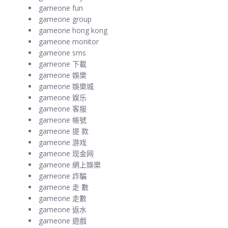
gameone fun
gameone group
gameone hong kong
gameone monitor
gameone sms
gameone 下載
gameone 娛樂
gameone 娛樂城
gameone 娱乐
gameone 客服
gameone 帳號
gameone 提 款
gameone 游戏
gameone 现金网
gameone 網上娛樂
gameone 詐騙
gameone 走 數
gameone 走數
gameone 返水
gameone 遊戲