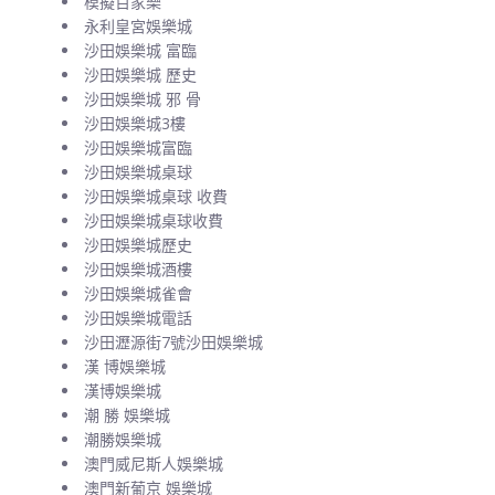
模擬百家樂
永利皇宮娛樂城
沙田娛樂城 富臨
沙田娛樂城 歷史
沙田娛樂城 邪 骨
沙田娛樂城3樓
沙田娛樂城富臨
沙田娛樂城桌球
沙田娛樂城桌球 收費
沙田娛樂城桌球收費
沙田娛樂城歷史
沙田娛樂城酒樓
沙田娛樂城雀會
沙田娛樂城電話
沙田瀝源街7號沙田娛樂城
漢 博娛樂城
漢博娛樂城
潮 勝 娛樂城
潮勝娛樂城
澳門威尼斯人娛樂城
澳門新葡京 娛樂城