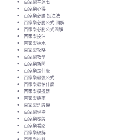
百家樂幸運七
百家樂心得
百家樂必勝 投注法
百家樂必勝公式 圖解
百家樂必勝公式圖解
百家樂投注
百家樂抽水
百家樂攻略
百家樂教學
百家樂新聞
百家樂是什麼
百家樂最強公式
百家樂最怕什麼
百家樂模擬器
百家樂機率
百家樂洗牌機
百家樂現場
百家樂發牌
百家樂看路
百家樂破解
百家樂神器