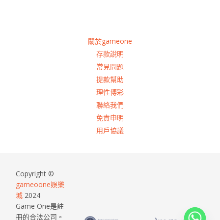
關於gameone
存款說明
常見問題
提款幫助
理性博彩
聯絡我們
免責申明
用戶協議
Copyright ©
gameoone娛樂
城
2024
Game One是註
冊的合法公司。