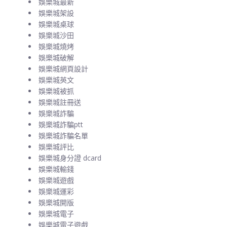
娛樂城最新
娛樂城架設
娛樂城桌球
娛樂城沙田
娛樂城燒烤
娛樂城破解
娛樂城網頁設計
娛樂城英文
娛樂城被抓
娛樂城註冊送
娛樂城詐騙
娛樂城詐騙ptt
娛樂城詐騙名單
娛樂城評比
娛樂城身分證 dcard
娛樂城輸錢
娛樂城遊戲
娛樂城運彩
娛樂城開版
娛樂城電子
娛樂城電子遊戲