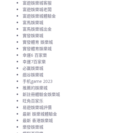
富遊娛樂城客服
富遊娛樂城老闆
富遊娛樂城體驗金
富馬娛樂城
富馬娛樂城出金
實發娛樂城
實發體育 娛樂城
實發體育娛樂城
幸運6 百家樂
幸運7百家樂
必贏娛樂城
戲谷娛樂城
手机game 2023
推薦的娛樂城
新註冊體驗金娛樂城
旺角百家乐
易遊娛樂城評價
最新 娛樂城體驗金
最新 香港娛樂城
樂發娛樂城